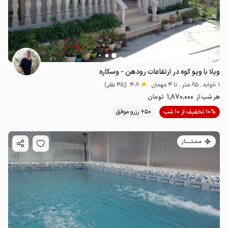
ویلا با ویو کوه در ارتفاعات رودهن - وسکاره
1 خوابه . 85 متر . تا 4 مهمان
4.8
(45 نظر)
1٬870٬000
هر شب از
تومان
10% تخفیف از 10 شب
50+ رزرو موفق
مـمـتــــــاز