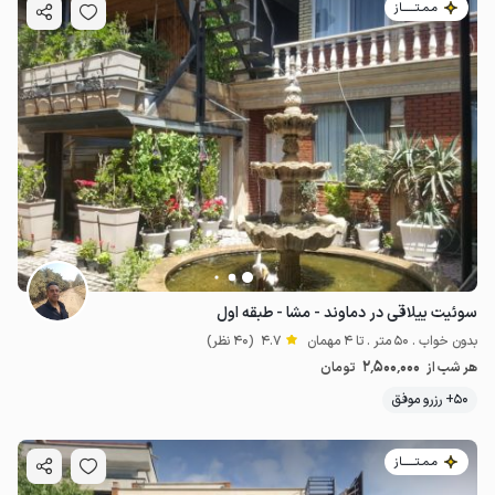
مـمـتــــــاز
سوئیت ییلاقی در دماوند - مشا - طبقه اول
بدون خواب . 50 متر . تا 4 مهمان
4.7
(40 نظر)
2٬500٬000
هر شب از
تومان
50+ رزرو موفق
مـمـتــــــاز