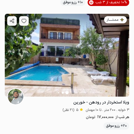
10% تخفیف از 3 شب
10+ رزرو موفق
مـمـتــــــاز
ویلا استخردار در رودهن - خورین
3 خوابه . 200 متر . تا 10 مهمان
5
(21 نظر)
17٬000٬000
هر شب از
تومان
20+ رزرو موفق