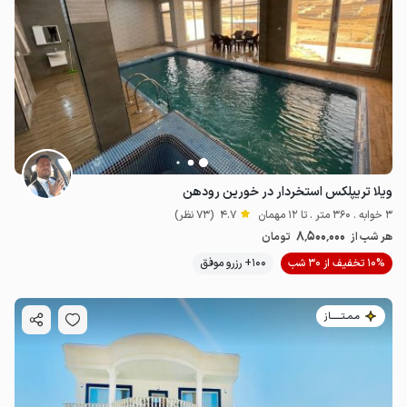
ویلا تریپلکس استخردار در خورین رودهن
3 خوابه . 360 متر . تا 12 مهمان
4.7
(73 نظر)
8٬500٬000
هر شب از
تومان
10% تخفیف از 30 شب
100+ رزرو موفق
مـمـتــــــاز