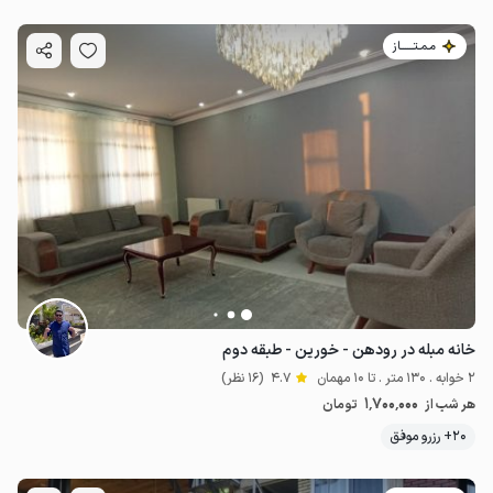
مـمـتــــــاز
خانه مبله در رودهن - خورین - طبقه دوم
2 خوابه . 130 متر . تا 10 مهمان
4.7
(16 نظر)
1٬700٬000
هر شب از
تومان
20+ رزرو موفق