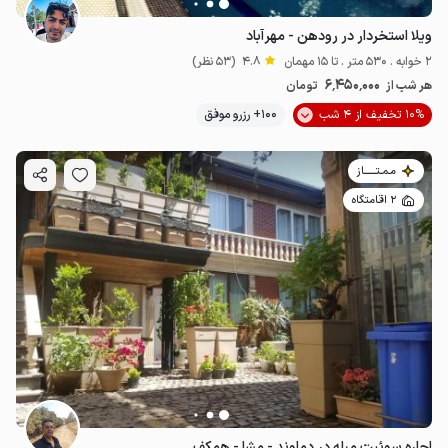
ویلا استخردار در رودهن - مهرآباد
2 خوابه . 530 متر . تا 15 مهمان
4.8
(53 نظر)
6٬450٬000
هر شب از
تومان
10% تخفیف از 4 شب
100+ رزرو موفق
مـمـتــــــاز
2 اقامتگاه
اجاره سوئیت مبله در دماوند - مشا - همکف