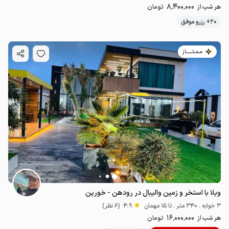
8٬400٬000
هر شب از
تومان
20+ رزرو موفق
مـمـتــــــاز
ویلا با استخر و زمین والیبال در رودهن - خورین
3 خوابه . 340 متر . تا 15 مهمان
4.9
(6 نظر)
16٬000٬000
هر شب از
تومان