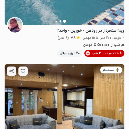
ویلا استخردار در رودهن - خورین - واحد۳
2 خوابه . 200 متر . تا 15 مهمان
4.9
(16 نظر)
5٬500٬000
هر شب از
تومان
10% تخفیف از 3 شب
20+ رزرو موفق
مـمـتــــــاز