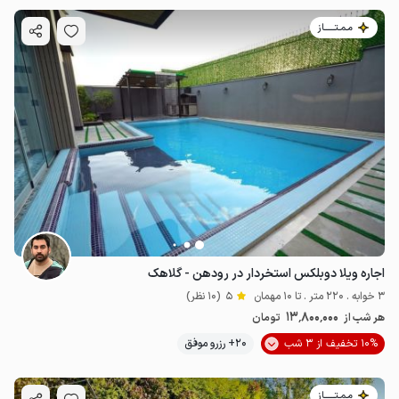
مـمـتــــــاز
اجاره ویلا دوبلکس استخردار در رودهن - گلاهک
3 خوابه . 220 متر . تا 10 مهمان
5
(10 نظر)
13٬800٬000
هر شب از
تومان
10% تخفیف از 3 شب
20+ رزرو موفق
مـمـتــــــاز