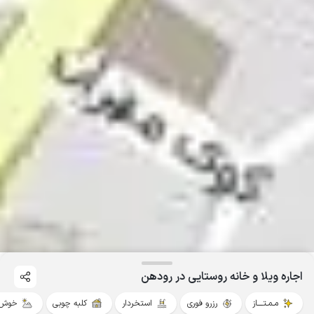
اجاره ویلا و خانه روستایی در رودهن
مـمـتــــاز
رزرو فوری
استخردار
کلبه چوبی
خوش 