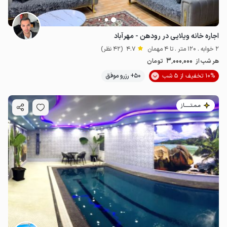
اجاره خانه ویلایی در رودهن - مهرآباد
2 خوابه . 120 متر . تا 4 مهمان
4.7
(42 نظر)
3٬000٬000
هر شب از
تومان
10% تخفیف از 5 شب
50+ رزرو موفق
مـمـتــــــاز