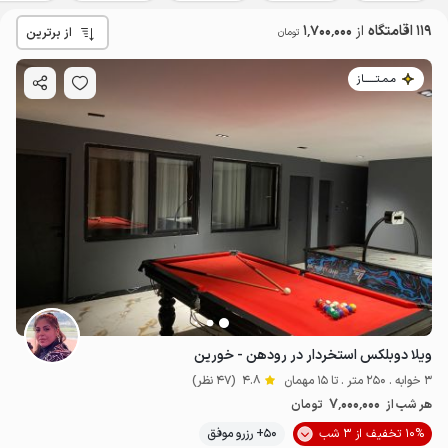
119 اقامتگاه
از
1٬700٬000
از برترین
تومان
مـمـتــــــاز
ویلا دوبلکس استخردار در رودهن - خورین
3 خوابه . 250 متر . تا 15 مهمان
4.8
(47 نظر)
7٬000٬000
هر شب از
تومان
10% تخفیف از 3 شب
50+ رزرو موفق