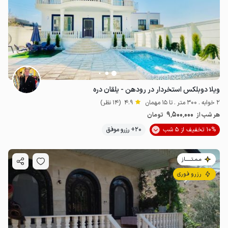
7
میلیون ت
4.8
ویلا دوبلکس استخردار در رودهن - یلقان دره
2 خوابه . 300 متر . تا 15 مهمان
4.9
(14 نظر)
9٬500٬000
هر شب از
تومان
10% تخفیف از 5 شب
20+ رزرو موفق
مـمـتــــــاز
رزرو فوری