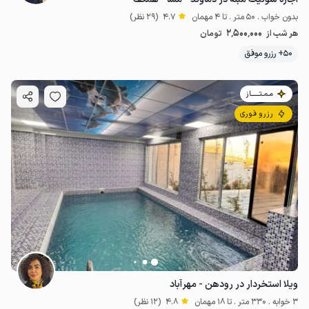
بدون خواب . 50 متر . تا 4 مهمان
4.7
(29 نظر)
2٬500٬000
هر شب از
تومان
50+ رزرو موفق
مـمـتــــــاز
رزرو فوری
ویلا استخردار در رودهن - مهرآباد
3 خوابه . 330 متر . تا 18 مهمان
4.8
(12 نظر)