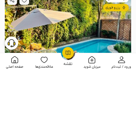
رزرو فوری
OpenStreetMap
©
نقشه
ورود / ثبت‌نام
میزبان شوید
علاقه‌مندی‌ها
صفحه اصلی
ویلا دوبلکس استخردار در رودهن - تجرک
2 خوابه . 200 متر . تا 4 مهمان
4.6
(55 نظر)
3٬800٬000
هر شب از
تومان
100+ رزرو موفق
مـمـتــــــاز