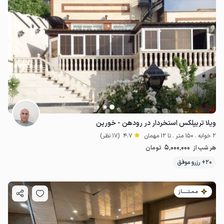
ویلا تریپلکس استخردار در رودهن - خورین
2 خوابه . 150 متر . تا 12 مهمان
4.7
(17 نظر)
5٬000٬000
هر شب از
تومان
20+ رزرو موفق
مـمـتــــــاز