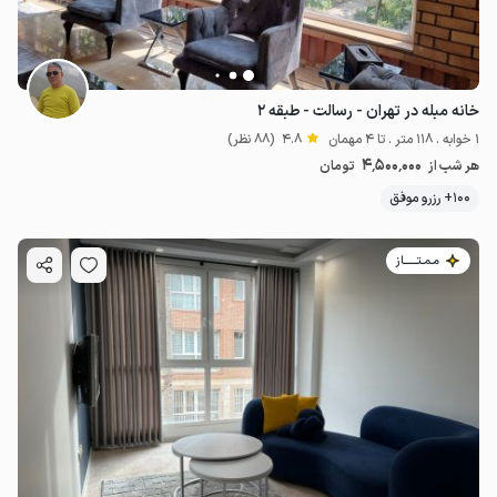
خانه مبله در تهران - رسالت - طبقه ۲
1 خوابه . 118 متر . تا 4 مهمان
4.8
(88 نظر)
4٬500٬000
هر شب از
تومان
100+ رزرو موفق
مـمـتــــــاز