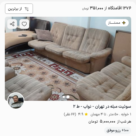
1276 اقامتگاه
از
351٬000
از برترین
تومان
مـمـتــــــاز
سوئیت مبله در تهران - نواب - ط ۲
1 خوابه . 50 متر . تا 4 مهمان
4.9
(66 نظر)
5٬000٬000
هر شب از
تومان
100+ رزرو موفق