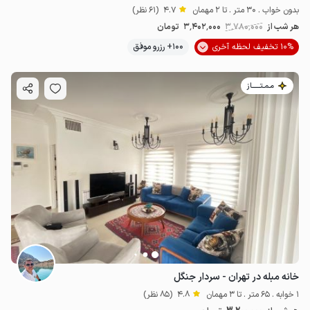
بدون خواب . 30 متر . تا 2 مهمان
4.7
(61 نظر)
هر شب از
3٬780٬000
3٬402٬000
تومان
10% تخفیف لحظه آخری
100+ رزرو موفق
مـمـتــــــاز
خانه مبله در تهران - سردار جنگل
1 خوابه . 65 متر . تا 3 مهمان
4.8
(85 نظر)