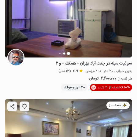
سوئیت مبله در جنت آباد تهران - همکف - و ۲
بدون خواب . 20 متر . تا 2 مهمان
4.9
(13 نظر)
2٬600٬000
هر شب از
تومان
10% تخفیف از 2 شب
20+ رزرو موفق
مـمـتــــــاز