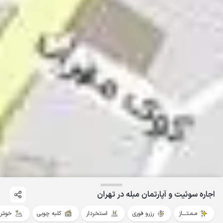
اجاره سوئیت و آپارتمان مبله در تهران
مـمـتــــاز
رزرو فوری
استخردار
کلبه چوبی
خوش 