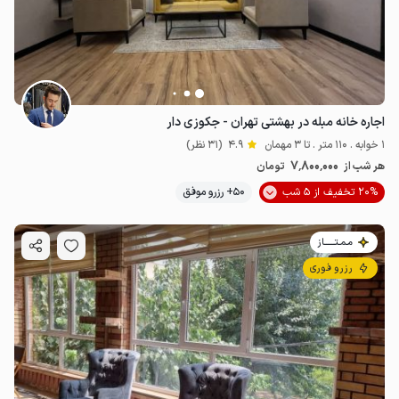
اجاره خانه مبله در بهشتی تهران - جکوزی دار
1 خوابه . 110 متر . تا 3 مهمان
4.9
(31 نظر)
7٬800٬000
هر شب از
تومان
20% تخفیف از 5 شب
50+ رزرو موفق
مـمـتــــــاز
رزرو فوری