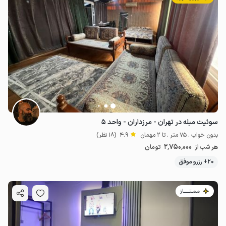
سوئیت مبله در تهران - مرزداران - واحد ۵
بدون خواب . 75 متر . تا 2 مهمان
4.9
(18 نظر)
2٬750٬000
هر شب از
تومان
20+ رزرو موفق
مـمـتــــــاز