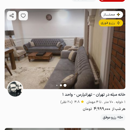
مـمـتــــــاز
رزرو فوری
خانه مبله در تهران - تهرانپارس - واحد ۱
1 خوابه . 70 متر . تا 4 مهمان
4.8
(20 نظر)
4٬999٬000
هر شب از
تومان
50+ رزرو موفق