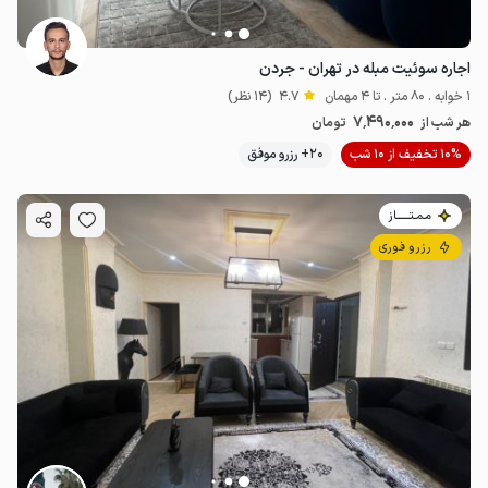
اجاره سوئیت مبله در تهران - جردن
1 خوابه . 80 متر . تا 4 مهمان
4.7
(14 نظر)
7٬490٬000
هر شب از
تومان
10% تخفیف از 10 شب
20+ رزرو موفق
مـمـتــــــاز
رزرو فوری