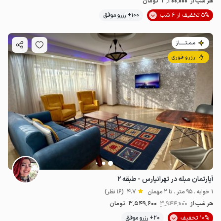
3٬200٬000
هر شب از
تومان
5% تخفیف از 6 شب
100+ رزرو موفق
مـمـتــــــاز
رزرو فوری
آپارتمان مبله در تهرانپارس - طبقه ۲
1 خوابه . 95 متر . تا 2 مهمان
4.7
(16 نظر)
هر شب از
3٬944٬000
3٬549٬600
تومان
10% تخفیف
20+ رزرو موفق