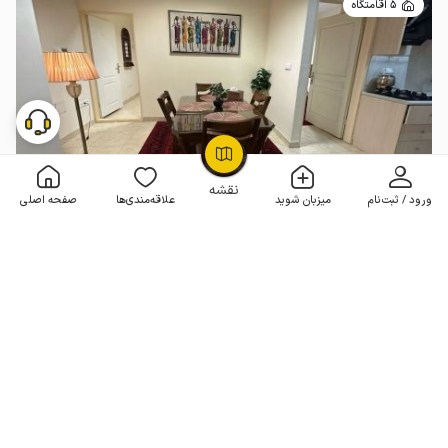
5 اقامتگاه
OpenStreetMap
©
نقشه
ورود / ثبت‌نام
میزبان شوید
علاقه‌مندی‌ها
صفحه اصلی
سوئیت مبله سهروردی شمالی تهران -دوخوابه ۲
2 خوابه . 65 متر . تا 5 مهمان
4.8
(37 نظر)
5٬500٬000
هر شب از
تومان
50+ رزرو موفق
مـمـتــــــاز
رزرو فوری
4 اقامتگاه