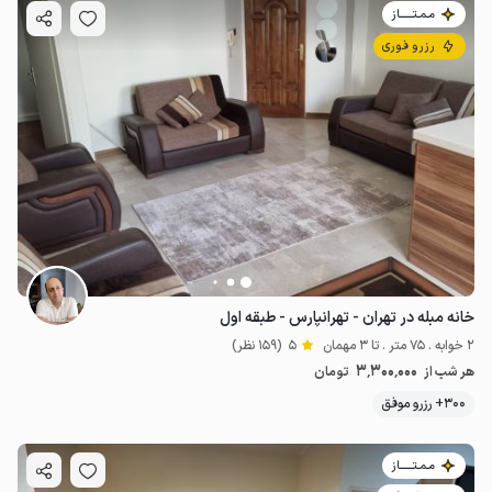
مـمـتــــــاز
رزرو فوری
خانه مبله در تهران - تهرانپارس - طبقه اول
2 خوابه . 75 متر . تا 3 مهمان
5
(159 نظر)
3٬300٬000
هر شب از
تومان
300+ رزرو موفق
مـمـتــــــاز