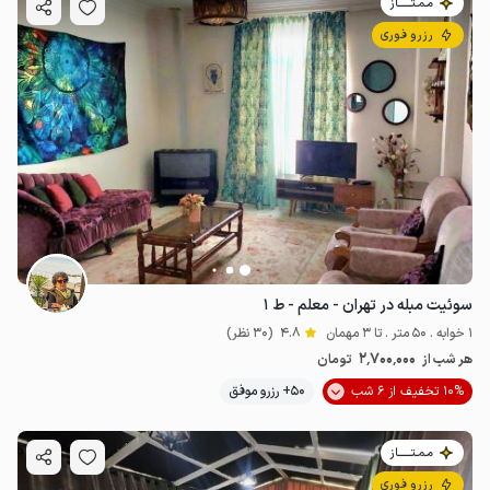
مـمـتــــــاز
رزرو فوری
سوئیت مبله در تهران - معلم - ط ۱
1 خوابه . 50 متر . تا 3 مهمان
4.8
(30 نظر)
2٬700٬000
هر شب از
تومان
10% تخفیف از 6 شب
50+ رزرو موفق
مـمـتــــــاز
رزرو فوری