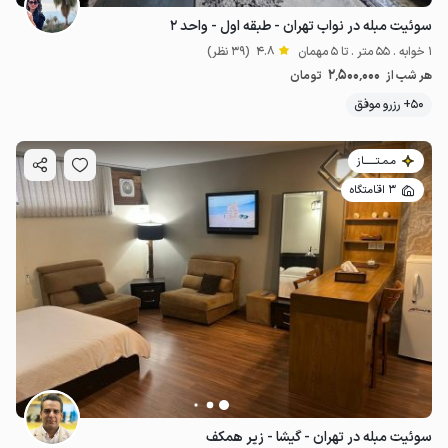
سوئیت مبله در نواب تهران - طبقه اول - واحد ۲
1 خوابه . 55 متر . تا 5 مهمان
4.8
(39 نظر)
2٬500٬000
هر شب از
تومان
50+ رزرو موفق
مـمـتــــــاز
3 اقامتگاه
سوئیت مبله در تهران - گیشا - زیر همکف