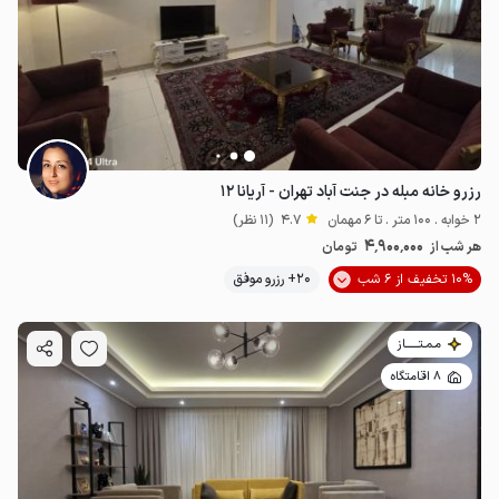
5
میلیون ت
4.8
رزرو خانه مبله در جنت آباد تهران - آریانا ۱۲
2 خوابه . 100 متر . تا 6 مهمان
4.7
(11 نظر)
4٬900٬000
هر شب از
تومان
10% تخفیف از 6 شب
20+ رزرو موفق
مـمـتــــــاز
8 اقامتگاه