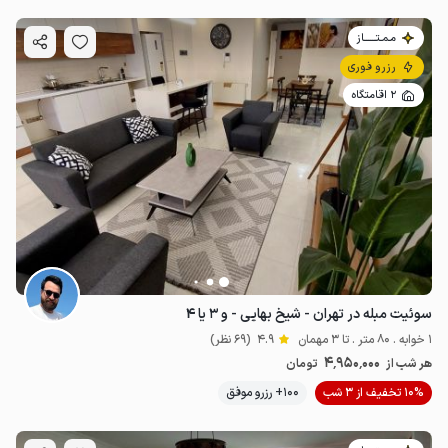
مـمـتــــــاز
رزرو فوری
2 اقامتگاه
سوئیت مبله در تهران - شیخ بهایی - و ۳ یا ۴
1 خوابه . 80 متر . تا 3 مهمان
4.9
(69 نظر)
4٬950٬000
هر شب از
تومان
10% تخفیف از 3 شب
100+ رزرو موفق