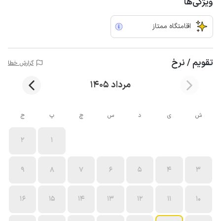
ویژگی‌ها
اقامتگاه ممتاز
تقویم / نرخ
گزارش خطا
مرداد 1405
ش
ی
د
س
چ
پ
ج
2
1
9
8
7
6
5
4
3
16
15
14
13
12
11
10