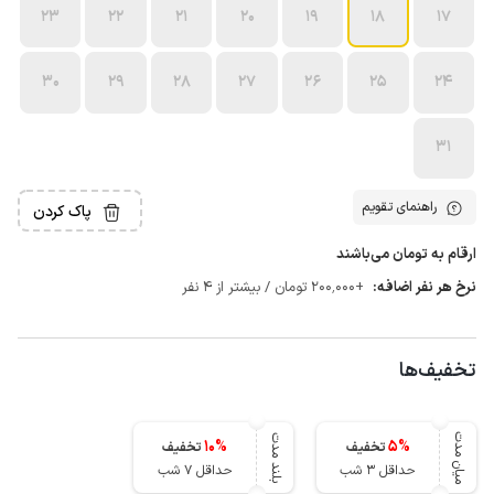
23
22
21
20
19
18
17
30
29
28
27
26
25
24
31
راهنمای تقویم
پاک کردن
ارقام به تومان می‌باشند
نرخ هر نفر اضافه:
+200٬000 تومان / بیشتر از 4 نفر
تخفیف‌ها
میان مدت
بلند مدت
10
%
5
%
تخفیف
تخفیف
حداقل 3 شب
حداقل 7 شب