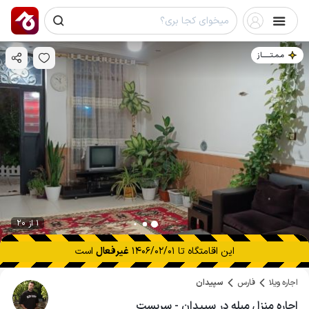
مـمـتــــــاز
1 از 20
این اقامتگاه تا
1406/02/01
غیرفعال
است
اجاره ویلا
فارس
سپیدان
اجاره منزل مبله در سپیدان - سربست