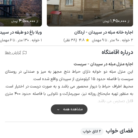
4٬500٬000
1٬450٬000
از
تومان
از
تومان
اجاره خانه مبله در سپیدان - اردکان
ویلا باغ دو طبقه در سپید
2 خوابه . 90 متر . تا 9 مهمان
4.8
(38 نظر)
1 خوابه . 130 متر . تا 6 مهمان
درباره اقامتگاه
گزارش خطا
اجاره منزل مبله در سپیدان - سربست
این منزل مبله دو خوابه دارای حیاط دنج مجهز به میز و صندلی در روستای
سربست با فاصله حدود 15 کیلومتری از سپیدان واقع شده است.
محیط اطراف حیاط با دیوار محصور می باشد و به صورت دربست در اختیار است.
به منظور تهیه مایحتاج روزانه نیز، سوپرمارکت و نانوایی با فاصله حدود 400 متری
قابل دسترس می باشد.
کیفیت خطوط شبکه تلفن همراه برای دو اپراتور ایرانسل و همراه اول در مکالمه
مشاهده همه
خوب و پوشش اینترنت به صورت 4g می باشد.
لازم به ذکر است حدود 150 متر مسیر منتهی به منزل به صورت خاکی و قابل تردد
فضای خواب
برای انواع خودرو است.
2 اتاق خواب