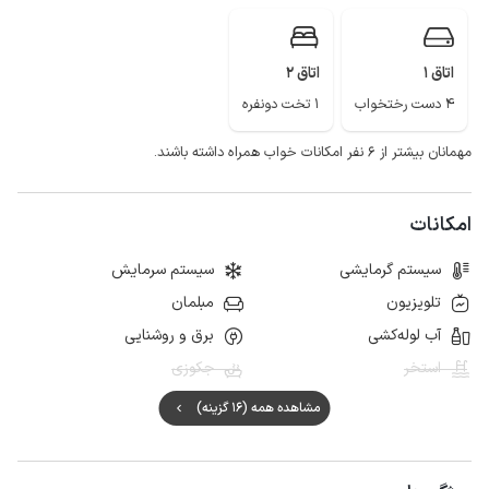
تپه ملیان، آبشار مارگون و چیکون، تفرجگاه چله گاه سپیدان از جاذبه های دیدنی
سپیدان زیبا می باشد.
یک سرویس ایرانی در حیاط قرار دارد.
اتاق 1
اتاق 2
4 دست رختخواب
1 تخت دونفره
مهمانان بیشتر از ۶ نفر امکانات خواب همراه داشته باشند.
امکانات
سیستم گرمایشی
سیستم سرمایش
تلویزیون
مبلمان
آب لوله‌کشی
برق و روشنایی
استخر
جکوزی
مشاهده همه (16 گزینه)