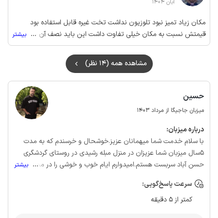
آبان 1404
مکان زیاد تمیز نبود تلوزیون نداشت تخت غیره قابل استفاده بود
قیمتش نسبت به مکان خیلی تفاوت داشت این باید نصف آن قیمتی
...
بیشتر
باشه که میگیره
مشاهده همه (14 نظر)
حسین
میزبان جاجیگا از مرداد 1403
درباره‌ میزبان:
با سلام خدمت شما میهمانان عزیز.خوشحال و خرسندم که به مدت
5سال میزبان شما عزیزان در منزل مبله رشیدی در روستای گردشگری
حسن آباد سربست هستم.امیدوارم ایام خوب و خوشی را در مدت
...
بیشتر
زمانی که میهمان ما در محیطی فوق‌العاده زیبا,با آب و هوای بسیار
سرعت پاسخ‌گویی:
عالی هستید سپری کنید.
کمتر از 5 دقیقه