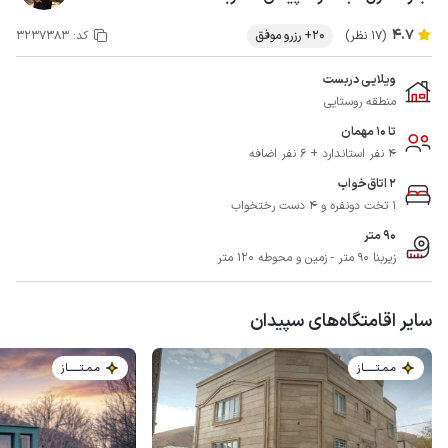
4.7
(17 نظر)
20+ رزرو موفق
کد:
3237383
ویلایی دربست
منطقه روستایی
تا 10 مهمان
4 نفر استاندارد + 6 نفر اضافه
2 اتاق‌خواب
1 تخت دونفره و 4 دست رختخواب
90 متر
زیربنا 90 متر - زمین و محوطه 120 متر
سایر اقامتگاه‌های سپیدان
مـمـتــــــاز
مـمـتــــــاز