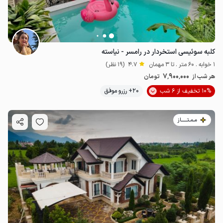
کلبه سوئیسی استخردار در رامسر - نیاسته
1 خوابه . 60 متر . تا 3 مهمان
4.7
(19 نظر)
7٬900٬000
هر شب از
تومان
10% تخفیف از 6 شب
20+ رزرو موفق
مـمـتــــــاز