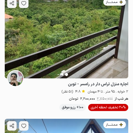
مـمـتــــــاز
اجاره منزل تراس دار در رامسر - توبن
2 خوابه . 95 متر . تا 4 مهمان
4.8
(51 نظر)
هر شب از
2٬750٬000
2٬200٬000
تومان
20% تخفیف لحظه آخری
100+ رزرو موفق
مـمـتــــــاز