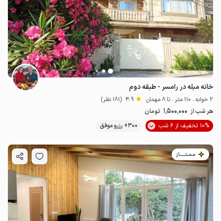
13.5
میلیون ت
4.9
خانه مبله در رامسر - طبقه دوم
2 خوابه . 110 متر . تا 8 مهمان
4.9
(181 نظر)
1٬500٬000
هر شب از
تومان
10% تخفیف از 6 شب
300+ رزرو موفق
مـمـتــــــاز