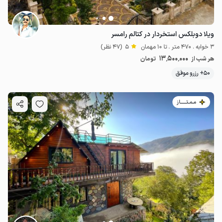
ویلا دوبلکس استخردار در کتالم رامسر
3 خوابه . 470 متر . تا 10 مهمان
5
(47 نظر)
13٬500٬000
هر شب از
تومان
50+ رزرو موفق
مـمـتــــــاز