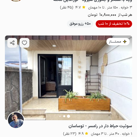
3 خوابه . 150 متر . تا 10 مهمان
4.7
(45 نظر)
10٬800٬000
هر شب از
تومان
10% تخفیف از 10 شب
50+ رزرو موفق
مـمـتــــــاز
سوئیت حیاط دار در رامسر - توساسان
1 خوابه . 40 متر . تا 3 مهمان
4.9
(23 نظر)