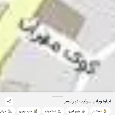
اجاره ویلا و سوئیت در رامسر
مـمـتــــاز
رزرو فوری
استخردار
کلبه چوبی
خوش 