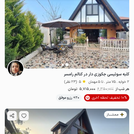
کلبه سوئیسی جکوزی دار در کتالم رامسر
2 خوابه . 75 متر . تا 5 مهمان
5
(23 نظر)
هر شب از
6٬350٬000
5٬715٬000
تومان
10% تخفیف لحظه آخری
20+ رزرو موفق
مـمـتــــــاز