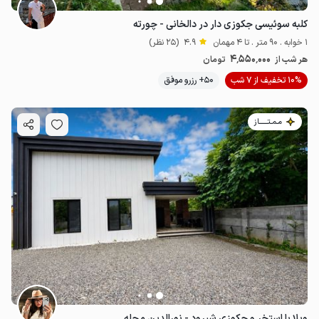
کلبه سوئیسی جکوزی دار در دالخانی - چورته
1 خوابه . 90 متر . تا 4 مهمان
4.9
(25 نظر)
4٬550٬000
هر شب از
تومان
10% تخفیف از 7 شب
50+ رزرو موفق
مـمـتــــــاز
ویلا با استخر و جکوزی شیرود - نورالدین محله