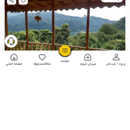
OpenStreetMap
©
نقشه
ورود / ثبت‌نام
میزبان شوید
علاقه‌مندی‌ها
صفحه اصلی
اجاره خانه روستایی در رامسر - طالش سرا
1 خوابه . 100 متر . تا 6 مهمان
4.9
(52 نظر)
2٬500٬000
هر شب از
تومان
10% تخفیف از 6 شب
50+ رزرو موفق
مـمـتــــــاز
رزرو فوری