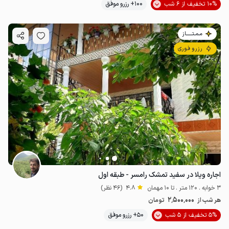
10% تخفیف از 6 شب
100+ رزرو موفق
مـمـتــــــاز
رزرو فوری
اجاره ویلا در سفید تمشک رامسر - طبقه اول
3 خوابه . 120 متر . تا 10 مهمان
4.8
(46 نظر)
2٬500٬000
هر شب از
تومان
5% تخفیف از 5 شب
50+ رزرو موفق