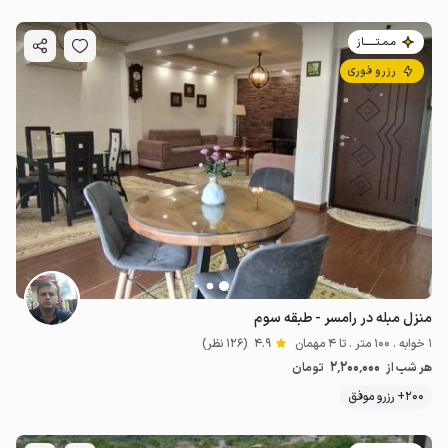
مـمـتــــــاز
رزرو فوری
منزل مبله در رامسر - طبقه سوم
1 خوابه . 100 متر . تا 4 مهمان
4.9
(126 نظر)
2٬200٬000
هر شب از
تومان
200+ رزرو موفق