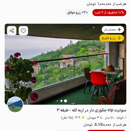
1٬000٬000
هر شب از
تومان
10% تخفیف از 7 شب
20+ رزرو موفق
مـمـتــــــاز
رزرو فوری
سوئیت vip جکوزی دار در اربه کله - طبقه ۳
1 خوابه . 70 متر . تا 4 مهمان
4.9
(85 نظر)
5٬750٬000
هر شب از
تومان