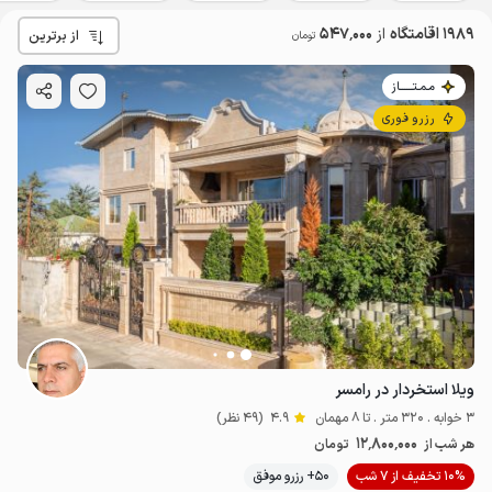
1989 اقامتگاه
از
547٬000
از برترین
تومان
مـمـتــــــاز
رزرو فوری
ویلا استخردار در رامسر
3 خوابه . 320 متر . تا 8 مهمان
4.9
(49 نظر)
12٬800٬000
هر شب از
تومان
10% تخفیف از 7 شب
50+ رزرو موفق