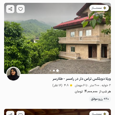
مـمـتــــــاز
ویلا دوبلکس تراس دار در رامسر - طلارسر
2 خوابه . 200 متر . تا 6 مهمان
4.8
(16 نظر)
4٬000٬000
هر شب از
تومان
20+ رزرو موفق
مـمـتــــــاز