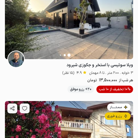
ویلا سوئیسی با استخر و جکوزی شیرود
3 خوابه . 200 متر . تا 8 مهمان
4.9
(15 نظر)
13٬500٬000
هر شب از
تومان
10% تخفیف از 10 شب
20+ رزرو موفق
مـمـتــــــاز
رزرو فوری