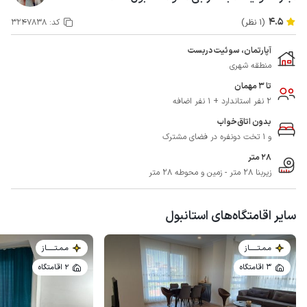
4.5
(1 نظر)
کد:
3247838
آپارتمان، سوئیت دربست
منطقه شهری
تا 3 مهمان
2 نفر استاندارد + 1 نفر اضافه
بدون اتاق‌خواب
و 1 تخت دونفره در فضای مشترک
28 متر
زیربنا 28 متر - زمین و محوطه 28 متر
سایر اقامتگاه‌های استانبول
مـمـتــــــاز
مـمـتــــــاز
3 اقامتگاه
2 اقامتگاه