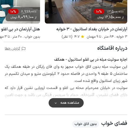
8٬999٬000
13٬500٬000
10%
10%
8٬099٬100
12٬150٬000
از
تومان
از
تومان
آپارتمان در خیابان بغداد استانبول - ۳ خوابه
هتل آپارتمان در بی اغلو استا
3 خوابه . 84 متر . تا 9 مهمان
4.7
(11 نظر)
بدون خواب . 20 متر . تا 3 مهمان
درباره اقامتگاه
گزارش خطا
اجاره سوئیت مبله در بی اغلو استانبول - همکف
این سوئیت مبله بدون اتاق خواب مجهز به وای فای رایگان در طبقه همکف یک
ساختمان 5 طبقه 9 واحدی در فاصله حدود 2 کیلومتری مترو و میدان تکسیم در
شهر زیبای استانبول واقع شده است.
سوئیت در خیابان عمرحیام محله بی اغلو و قسمت اروپایی نشین قرار دارد که
دارای فضای نشیمن، آشپزخانه، حمام با سرویس فرنگی می باشد و جهت تامین
امنیت، ساختمان در قسمت مشاعات مجهز به دوربین مداربسته است، دفتر کار
مشاهده همه
میزبان نیز در طبقه همکف قرار دارد.
منطقه بی اغلو از قدیمی ترین منطقه های استانبول است که با رزرو این واحد و با
فضای خواب
حدود 100 الی 200 متر پیاده روی دسترسی کامل به سوپرمارکت، نانوایی ایرانی،
بدون اتاق خواب
فروشگاهای زنجیره ای و کافه رستوران های محلی را خواهید داشت، همچنین در