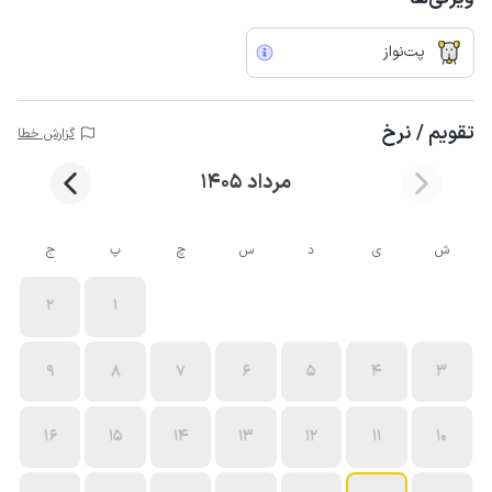
پت‌نواز
تقویم / نرخ
گزارش خطا
مرداد 1405
ش
ی
د
س
چ
پ
ج
2
1
9
8
7
6
5
4
3
16
15
14
13
12
11
10