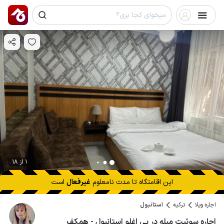
1 از 18
این اقامتگاه تا
مدت نامعلوم
غیرفعال
است
اجاره ویلا
ترکیه
استانبول
اجاره سوئیت مبله در بی اغلو استانبول - همکف