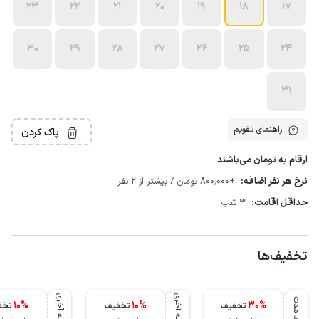
23
22
21
20
19
18
17
30
29
28
27
26
25
24
31
راهنمای تقویم
پاک کردن
ارقام به تومان می‌باشند
نرخ هر نفر اضافه:
+800٬000 تومان / بیشتر از 2 نفر
حداقل اقامت:
3 شب
تخفیف‌ها
لحظه آخری
لحظه آخری
بلند مدت
10
%
10
%
30
%
تخفیف
تخفیف
تخف