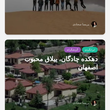
پریسا سجادی
ایرانگردی
گردشگرانه
دهکده چادگان، ییلاق محبوب
اصفهان
پریسا سجادی