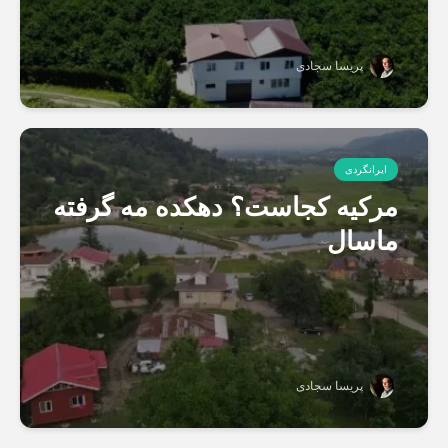
پریسا سجادی
ایرانگردی
مرکیه کجاست؟ دهکده مه گرفته
ماسال
پریسا سجادی