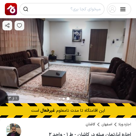
1 از 13
این اقامتگاه تا
مدت نامعلوم
غیرفعال
است
اجاره ویلا
اصفهان
کاشان
اجاره آپارتمان مبله در کاشان - ط ۱ - واحد ۲