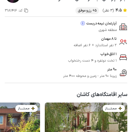
4.5
(3 نظر)
5+ رزرو موفق
کد:
3181416
آپارتمان نیمه دربست
منطقه شهری
تا 8 مهمان
2 نفر استاندارد + 6 نفر اضافه
1 اتاق‌خواب
1 تخت دونفره و 4 دست رختخواب
90 متر
زیربنا 90 متر - زمین و محوطه 400 متر
سایر اقامتگاه‌های کاشان
مـمـتــــــاز
مـمـتــــــاز