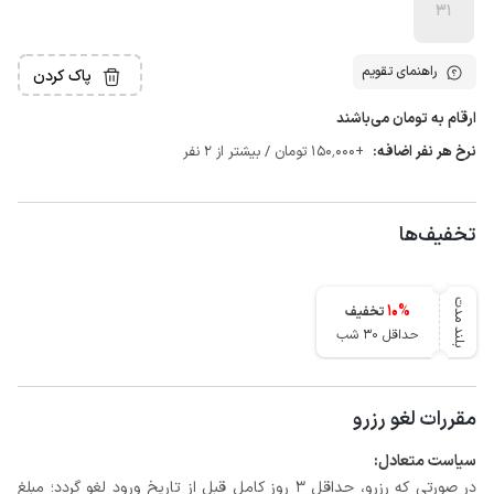
31
راهنمای تقویم
پاک کردن
ارقام به تومان می‌باشند
نرخ هر نفر اضافه:
+150٬000 تومان / بیشتر از 2 نفر
تخفیف‌ها
بلند مدت
10
%
تخفیف
حداقل 30 شب
مقررات لغو رزرو
سیاست متعادل:
در صورتی که رزرو، حداقل 3 روز کامل قبل از تاریخ ورود لغو گردد؛ مبلغ