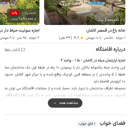
1٬200٬000
10%
1٬080٬000
2٬000٬000
از
تومان
از
تومان
خانه باغ در قمصر کاشان
اجاره سوئیت حیاط دار د
1 خوابه . 50 متر . تا 10 مهمان
4.8
(43 نظر)
2 خوابه . 85 متر . تا 8 مهمان
درباره اقامتگاه
گزارش خطا
اجاره آپارتمان مبله در کاشان - ط 1 - واحد 2
این واحد مبله یکخوابه بالکن دار با پیمودن 10 پله در طبقه اول یک ساختمان سه
طبقه ( 5 واحدی ) در منطقه فین کوچک واقع شده و با مرکز شهر کاشان حدود
10 کیلومتر فاصله دارد.
محوطه اطراف ساختمان با دیوار بلند حصار شده و از مشاعات اقامتگاه می توان به
آلاچیق، مسیر راه پله و حیاط اشاره کرد، همچنین لازم به ذکر است اقامتگاه فاقد
پارکینگ اختصاصی است ولی کوچه فضای کافی جهت پارک خودرو را دارد.
مشاهده همه
میهمانان گرامی می توانند با حدود 5 دقیقه پیاده روی به نانوایی سوپرمارکت
دسترسی داشته و مایحتاج روازنه خود را تهیه نمایند. به علاوه کیفیت خطوط شبکه
فضای خواب
برای تلفن همراه در مکالمه عالی و پوشش اینترنت برای ایرانسل و همراه اول به
1 اتاق خواب