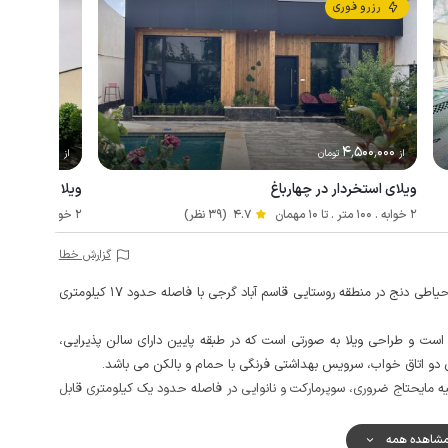
رزرو فوری
3٬000٬000
4٬500٬000
از
تومان
از
تو
ویلای استخردار در چهارباغ
ویلا استخردار د
2 خوابه . 100 متر . تا 10 مهمان
4.7
(39 نظر)
2 خوابه . 250 متر . تا 4 مهمان
گزارش خطا
این ویلا دوبلکس دو خوابه با استخر سرپوشیده، جکوزی و حیاطی دنج در منطقه روستایی قاسم آباد گرجی با فاصله حدود 17 کیلومتری
رودی ویلا با پیمودن حدود 7 پله ممکن است و طراحی ویلا به صورتی است که در طبقه پایین دارای سالن پذیرایی،
ای دو اتاق خواب، سرویس بهداشتی فرنگی با حمام و بالکن می باشد.
ه مایحتاج ضروری، سوپرمارکت و نانوایی در فاصله حدود یک کیلومتری قابل
مکالمه خوب و پوشش اینترنت به صورت 4g می باشد.
شاهده همه