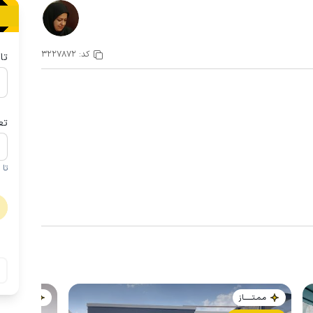
کد:
3227872
تا
تع
تا 1 کودک زیر 5 سال در صورتحساب لحاظ نمی گردد
مـمـتــــــاز
مـمـتــــــاز