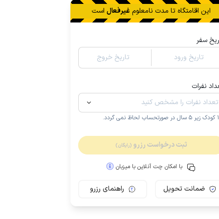
این اقامتگاه تا
مدت نامعلوم
غیرفعال
است
ریخ سفر
تاریخ ورود
تاریخ خروج
داد نفرات
.
ثبت درخواست رزرو
(رایگان)
با امکان چت آنلاین با میزبان
ضمانت تحویل
راهنمای رزرو
مـمـتــــــاز