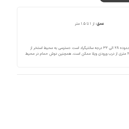
عمق:
از 1 تا 1.5 متر
تیگراد است.
دسترسی به محیط استخر از
حیاط و با پیمودن حدود 7 پله و فاصله حدود 2 متری از درب ورودی ویلا ممکن است، همچنین دوش حمام در محیط