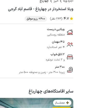
اجاره ویلا
البرز
چهارباغ
ویلا استخردار در چهارباغ - قاسم آباد گرجی
4.7
(263 نظر)
400+ رزرو موفق
ویلایی دربست
منطقه روستایی
تا 4 مهمان
4 نفر استاندارد
2 اتاق‌خواب
و 2 تخت دونفره
300 متر
زیربنا 300 متر - زمین و محوطه 500 متر
سایر اقامتگاه‌های چهارباغ
مـمـتــــــاز