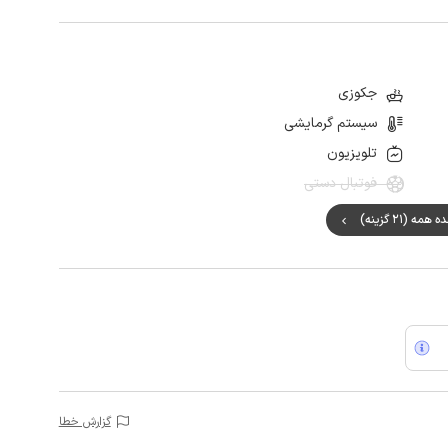
جکوزی
سیستم گرمایشی
تلویزیون
فوتبال دستی
مه (21 گزینه)
گزارش خطا