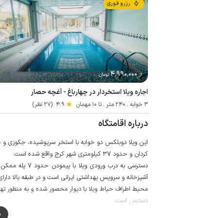
رزرو فوری
4٬990٬000
از
تومان
اجاره ویلا استخردار در چهارباغ - آغچه حصار
3 خوابه . 240 متر . تا 10 مهمان
4.9
(27 نظر)
درباره اقامتگاه
کردان و حدود 37 کیلومتری شهر کرج واقع شده است.
دسترسی به درب و
آشپزخانه و سرویس بهداشتی ایرانی است و در طبقه بالا دار
محیط اطراف حیاط ویلا با دیوار محصور شده و به منظور تهی
دسترس است.
آنتن دهی خطوط شبکه تلفن همراه برای ایرانسل و همراه اول در 
م