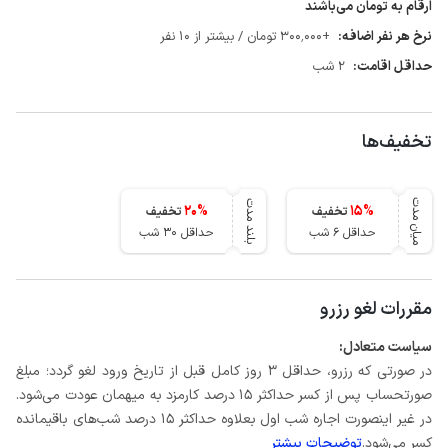
ارقام به تومان می‌باشند
نرخ هر نفر اضافه:
+300٬000 تومان / بیشتر از 10 نفر
حداقل اقامت:
2 شب
تخفیف‌ها
میان مدت
بلند مدت
20
%
15
%
تخفیف
تخفیف
حداقل 6 شب
حداقل 30 شب
مقررات لغو رزرو
سیاست متعادل:
در صورتی که رزرو، حداقل 3 روز کامل قبل از تاریخ ورود لغو گردد؛ مبلغ
صورتحساب پس از کسر حداکثر 15 درصد کارمزد به میهمان عودت می‌شود.
در غیر اینصورت اجاره شب اول بعلاوه حداکثر 15 درصد شب‌های باقیمانده
کسر می‌شود.
توضیحات بیشتر