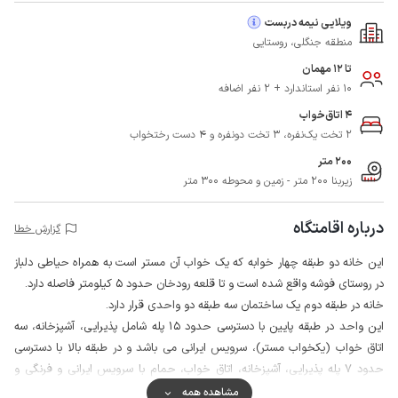
ویلایی نیمه دربست
منطقه جنگلی، روستایی
تا 12 مهمان
10 نفر استاندارد + 2 نفر اضافه
4 اتاق‌خواب
2 تخت یک‌نفره، 3 تخت دونفره و 4 دست رختخواب
200 متر
زیربنا 200 متر - زمین و محوطه 300 متر
درباره اقامتگاه
گزارش خطا
این خانه دو طبقه چهار خوابه که یک خواب آن مستر است به همراه حیاطی دلباز
در روستای فوشه واقع شده است و تا قلعه رودخان حدود 5 کیلومتر فاصله دارد.
خانه در طبقه دوم یک ساختمان سه طبقه دو واحدی قرار دارد.
این واحد در طبقه پایین با دسترسی حدود 15 پله شامل پذیرایی، آشپزخانه، سه
اتاق خواب (یکخواب مستر)، سرویس ایرانی می باشد و در طبقه بالا با دسترسی
حدود 7 پله پذیرایی، آشپزخانه، اتاق خواب، حمام با سرویس ایرانی و فرنگی و
تراس چوبی قرار گرفته است.
مشاهده همه