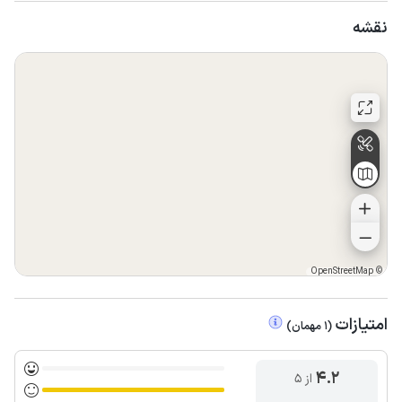
نقشه
OpenStreetMap
©
امتیازات
(
1
مهمان
)
4.2
از ۵