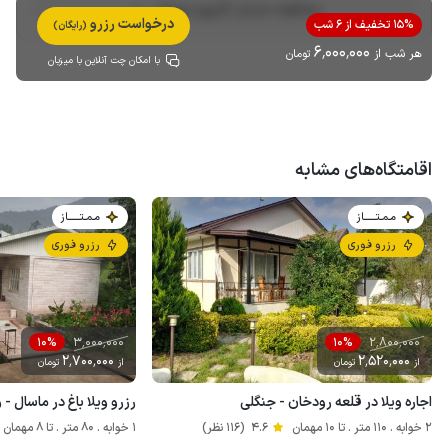
مشاهده حساب کاربری میزبان
درخواست رزرو
15% تخفیف از 6 شب
(رایگان)
6٬000٬000
هر شب از
تومان
با امکان چت آنلاین با میزبان
اقامتگاه‌های مشابه
مـمـتــــــاز
مـمـتــــــاز
رزرو فوری
رزرو فوری
3٬000٬000
2٬800٬000
10%
10%
2٬700٬000
2٬520٬000
از
تومان
از
تومان
اجاره ویلا در قلعه رودخان - جنگلی
رزرو ویلا باغ در ماسال - 
2 خوابه . 110 متر . تا 10 مهمان
4.6
(116 نظر)
1 خوابه . 80 متر . تا 8 مهمان