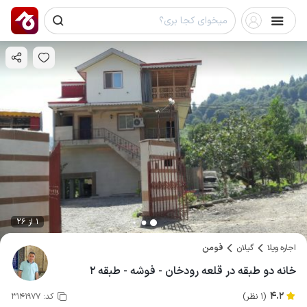
1 از 26
اجاره ویلا
گیلان
فومن
خانه دو طبقه در قلعه رودخان - فوشه - طبقه ۲
4.2
(1 نظر)
کد:
3141977