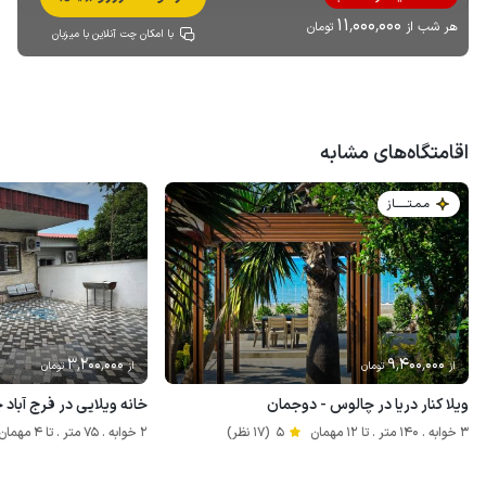
11٬000٬000
هر شب از
تومان
با امکان چت آنلاین با میزبان
اقامتگاه‌های مشابه
مـمـتــــــاز
3٬200٬000
9٬400٬000
از
تومان
از
تومان
ویلا کنار دریا در چالوس - دوجمان
خانه ویلایی در فرج آباد 
3 خوابه . 140 متر . تا 12 مهمان
5
(17 نظر)
2 خوابه . 75 متر . تا 4 مهمان