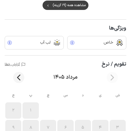
مشاهده همه (19 گزینه)
ویژگی‌ها
خاص
لب آب
تقویم / نرخ
گزارش خطا
مرداد 1405
ش
ی
د
س
چ
پ
ج
2
1
9
8
7
6
5
4
3