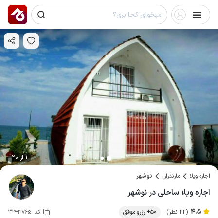
1 از 20
اجاره ویلا
مازندران
نوشهر
اجاره ویلا ساحلی در نوشهر
4.5
(22 نظر)
50+ رزرو موفق
کد:
3143765