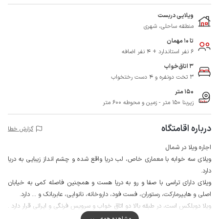
ویلایی دربست
منطقه ساحلی، شهری
تا 10 مهمان
6 نفر استاندارد + 4 نفر اضافه
3 اتاق‌خواب
3 تخت دونفره و 4 دست رختخواب
150 متر
زیربنا 150 متر - زمین و محوطه 600 متر
درباره اقامتگاه
گزارش خطا
اجاره ویلا در شمال
ویلای سه خوابه با معماری خاص، لب دریا واقع شده و چشم انداز زیبایی به دریا
دارد.
ویلای دارای تراسی با صفا و رو به دریا هست و همچنین فاصله کمی به خیابان
اصلی و هایپرمارکت، رستوران، فست فود، داروخانه، نانوایی، عابربانک و ... دارد.
ویلا دوبلکس است، در طبقه بالا دو اتاق خواب و سرویس فرنگی و ایرانی قرار دارد .
طبقه پایین هم شامل سالن پذیرایی، آشپزخانه، یک اتاق خواب و سرویس فرنگی و
مشاهده همه