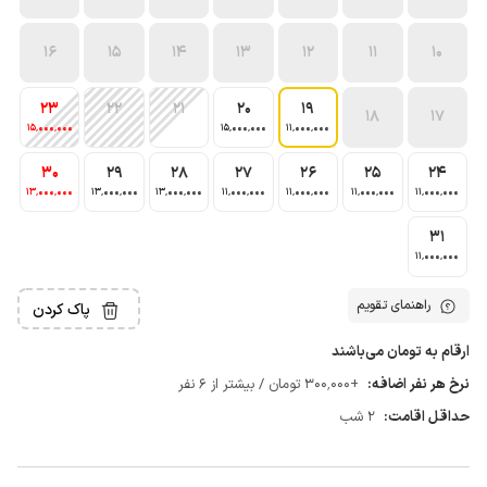
16
15
14
13
12
11
10
23
22
21
20
19
18
17
15٬000٬000
15٬000٬000
11٬000٬000
30
29
28
27
26
25
24
13٬000٬000
13٬000٬000
13٬000٬000
11٬000٬000
11٬000٬000
11٬000٬000
11٬000٬000
31
11٬000٬000
راهنمای تقویم
پاک کردن
ارقام به تومان می‌باشند
نرخ هر نفر اضافه:
+300٬000 تومان / بیشتر از 6 نفر
حداقل اقامت:
2 شب