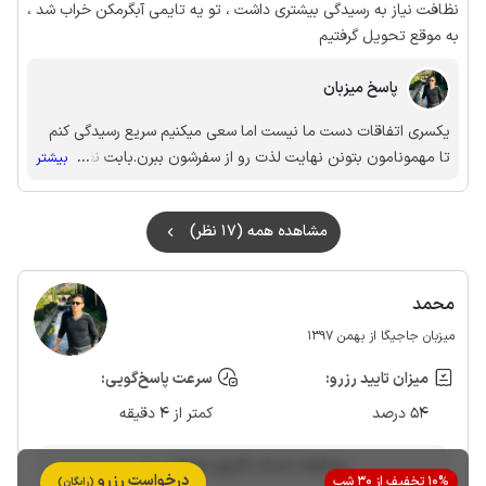
نظافت نیاز به رسیدگی بیشتری داشت ، تو یه تایمی آبگرمکن خراب شد ،
به موقع تحویل گرفتیم
پاسخ میزبان
یکسری اتفاقات دست ما نیست اما سعی میکنیم سریع رسیدگی کنم
تا مهمونامون بتونن نهایت لذت رو از سفرشون ببرن.بابت نظافت
...
بیشتر
هم رسیدگی میکنم حتما،🙏
مشاهده همه (17 نظر)
محمد
میزبان جاجیگا از بهمن 1397
میزان تایید رزرو:
سرعت پاسخ‌گویی:
54 درصد
کمتر از 4 دقیقه
مشاهده حساب کاربری میزبان
درخواست رزرو
10% تخفیف از 30 شب
(رایگان)