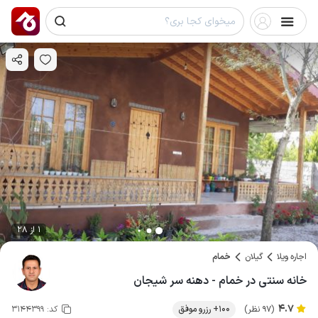
1 از 28
اجاره ویلا
گیلان
خمام
خانه سنتی در خمام - دهنه سر شیجان
4.7
(97 نظر)
100+ رزرو موفق
کد:
3144399