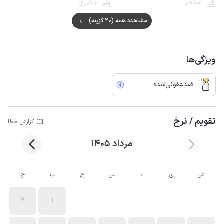
استخر
جکوزی
مشاهده همه (20 گزینه)
ویژگی‌ها
ضدعفونی‌شده
تقویم / نرخ
گزارش خطا
مرداد 1405
ش
ی
د
س
چ
پ
ج
2
1