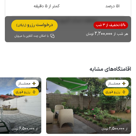
51 درصد
کمتر از 5 دقیقه
مشاهده حساب کاربری میزبان
درخواست رزرو
5% تخفیف از 3 شب
(رایگان)
2٬200٬000
هر شب از
تومان
با امکان چت آنلاین با میزبان
اقامتگاه‌های مشابه
مـمـتــــــاز
مـمـتــــــاز
رزرو فوری
رزرو فوری
6٬500٬000
2٬500٬000
از
تومان
از
تومان