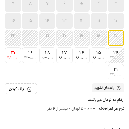
9
8
7
6
5
4
3
16
15
14
13
12
11
10
23
22
21
20
19
18
17
30
29
28
27
26
25
24
2٬200٬000
2٬350٬000
2٬350٬000
2٬200٬000
2٬200٬000
2٬200٬000
2٬200٬000
31
2٬200٬000
راهنمای تقویم
پاک کردن
ارقام به تومان می‌باشند
نرخ هر نفر اضافه:
+500٬000 تومان / بیشتر از 4 نفر