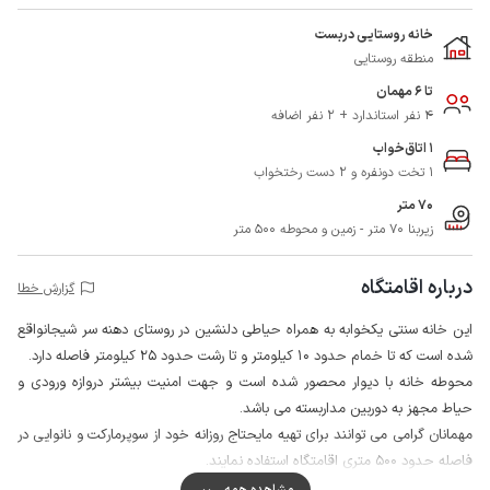
خانه روستایی دربست
منطقه روستایی
تا 6 مهمان
4 نفر استاندارد + 2 نفر اضافه
1 اتاق‌خواب
1 تخت دونفره و 2 دست رختخواب
70 متر
زیربنا 70 متر - زمین و محوطه 500 متر
درباره اقامتگاه
گزارش خطا
این خانه سنتی یکخوابه به همراه حیاطی دلنشین در روستای دهنه سر شیجانواقع
شده است که تا خمام حدود 10 کیلومتر و تا رشت حدود 25 کیلومتر فاصله دارد.
محوطه خانه با دیوار محصور شده است و جهت امنیت بیشتر دروازه ورودی و
حیاط مجهز به دوربین مداربسته می باشد.
مهمانان گرامی می توانند برای تهیه مایحتاج روزانه خود از سوپرمارکت و نانوایی در
فاصله حدود 500 متری اقامتگاه استفاده نمایند.
کیفیت پوشش شبکه تلفن همراه برای دو اپراتور ایرانسل و همراه اول در مکالمه
مشاهده همه