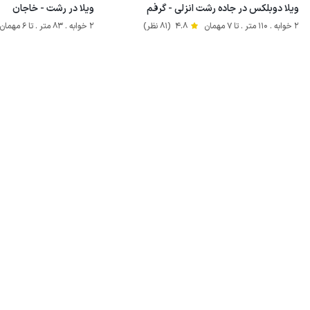
ویلا دوبلکس در جاده رشت انزلی - گرفم
ویلا در رشت - خاجان
2 خوابه . 110 متر . تا 7 مهمان
4.8
(81 نظر)
2 خوابه . 83 متر . تا 6 مهمان