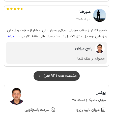
علیرضا
خرداد 1405
ضمن تشکر از جناب میزبان ،ویلای بسیار عالی سرشار از سکوت و آرامش
و زیبایی ،وسایل منزل تکمیل در حد بسیار عالی، فقط نانوایی یه مقدار
...
بیشتر
دوره بهتره به اندازه نیاز همراه داشته باشید.
پاسخ میزبان
ممنونم از لطف شما
مشاهده همه (93 نظر)
یونس
میزبان جاجیگا از اسفند 1397
میزان تایید رزرو:
سرعت پاسخ‌گویی: