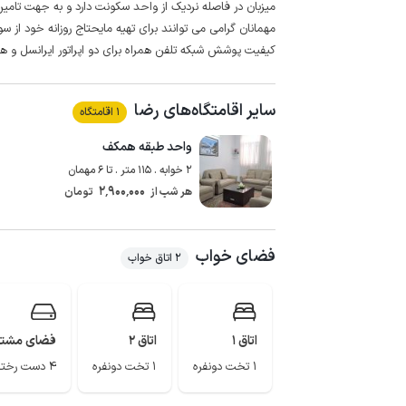
میزبان در فاصله نردیک از واحد سکونت دارد و به جهت تامی
مهمانان گرامی می توانند برای تهیه مایحتاج روزانه خود از سوپرمارکت و نانوایی در ف
کیفیت پوشش شبکه تلفن همراه برای دو اپراتور ایرانسل و همرا
سایر اقامتگاه‌های رضا
1 اقامتگاه
واحد طبقه همکف
2 خوابه . 115 متر . تا 6 مهمان
2٬900٬000
هر شب از
تومان
فضای خواب
2 اتاق خواب
اتاق 1
اتاق 2
فضای مشت
1 تخت دونفره
1 تخت دونفره
4 دست رختخواب