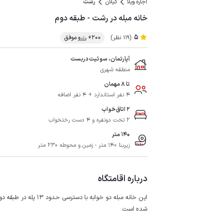
اجاره ویلا
گیلان
رشت
خانه مبله در رشت - طبقه دوم
5
(119 نظر)
200+ رزرو موفق
آپارتمان، سوئیت دربست
منطقه شهری
تا 8 مهمان
4 نفر استاندارد + 4 نفر اضافه
2 اتاق‌خواب
2 تخت دونفره و 4 دست رختخواب
140 متر
زیربنا 140 متر - زمین و محوطه 230 متر
درباره اقامتگاه
این خانه مبله دو خوا
شده است.