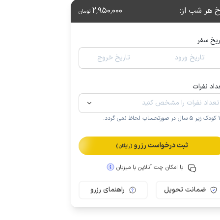
خ هر شب از
:
2٬950٬000
تومان
ریخ سفر
تاریخ ورود
تاریخ خروج
داد نفرات
.
ثبت درخواست رزرو
(رایگان)
با امکان چت آنلاین با میزبان
ضمانت تحویل
راهنمای رزرو