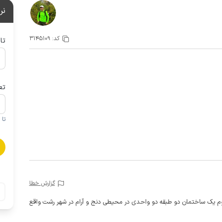
نر
کد:
3145109
تا
تع
تا 1 کودک زیر 5 سال در صورتحساب لحاظ نمی گردد
گزارش خطا
به با دسترسی حدود 13 پله در طبقه دوم یک ساختمان دو طبقه دو واحدی در محیطی دنج و آرام در شهر رشت واقع