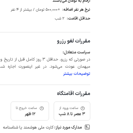
ارقام به تومان می‌باشند
نرخ هر نفر اضافه:
+500٬000 تومان / بیشتر از 4 نفر
حداقل اقامت:
2 شب
مقررات لغو رزرو
سیاست متعادل:
میهمان عودت می‌شود. در غیر اینصورت اجاره شب اول بعلاوه حداکثر 15 درص
توضیحات بیشتر
مقررات اقامتگاه
ساعت ورود از
ساعت خروج تا
3 عصر تا 8 شب
12 ظهر
مدارک مورد نیاز:
کارت ملی هوشمند یا شناسنامه