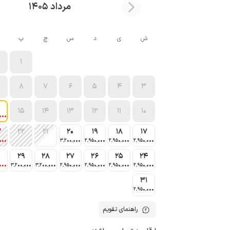
مرداد 1405
ش
ی
د
س
چ
پ
1
8
7
6
5
4
3
15
14
13
12
11
10
000
3
22
21
20
19
18
17
000
3٬200٬000
2٬950٬000
2٬950٬000
2٬950٬000
0
29
28
27
26
25
24
000
3٬200٬000
3٬200٬000
2٬950٬000
2٬950٬000
2٬950٬000
2٬950٬000
31
2٬950٬000
راهنمای تقویم