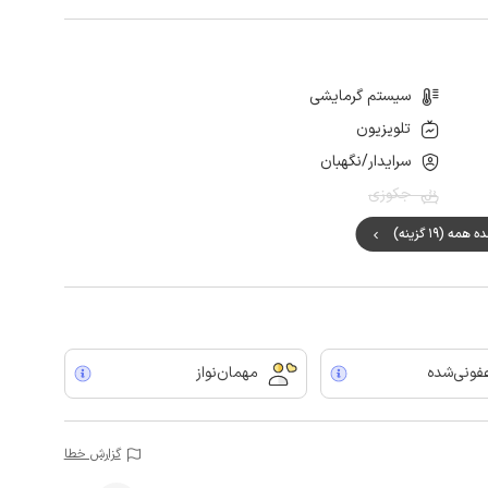
سیستم گرمایشی
تلویزیون
سرایدار/نگهبان
جکوزی
مه (19 گزینه)
ونی‌شده
مهمان‌نواز
گزارش خطا