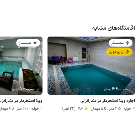
اقامتگاه‌های مشابه
مـمـتــــــاز
مـمـتــــــاز
رزرو فوری
5٬500٬000
4٬600٬000
از
تومان
از
تومان
اجاره ویلا استخردار در بندرانزلی
ویلا استخردار در بندرانز
3 خوابه . 125 متر . تا 5 مهمان
4.8
(22 نظر)
2 خوابه . 200 متر . تا 6 مهمان