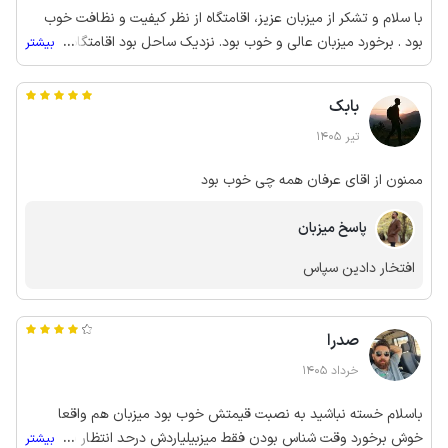
با سلام و تشکر از میزبان عزیز، اقامتگاه از نظر کیفیت و نظافت خوب
بود . برخورد میزبان عالی و خوب بود. نزدیک ساحل بود اقامتگاه که
...
بیشتر
عالیه. و با پیاده روی ده دقه ای هم به دریا میتونی بری هم میشه به
سمت قایق های تالاب بری برای تفریح. فقط یکی دو مورد هستش که
بابک
بایستی اعلام بشه یکی سر و صدا بدلیل ساخت و ساز روبرو اقامتگاه
ایجاد شده که یه ذره آزار دهنده هست و البته موقت و دوم عبور کامیون
تیر 1405
از محدوده زیاده . البته که این مورد زیاد به چشم نمیاد. در مجموع
ممنون از اقای عرفان همه چی خوب بود
اقامت عالی بود و حتما این اقامتگاه در سفر های آینده به این شهر مد
نظرم هست .
پاسخ میزبان
افتخار دادین سپاس
صدرا
خرداد 1405
باسلام خسته نباشید به نصبت قیمتش خوب بود میزبان هم واقعا
خوش برخورد وقت شناس بودن فقط میزبیلیاردش درحد انتظار نبود
...
بیشتر