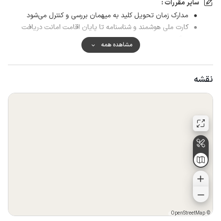
سایر مقررات :
مدارک زمان تحویل کلید به میهمان بررسی و کنترل می‌شود
کارت ملی هوشمند و شناسنامه تا پایان اقامت امانت دریافت
میگردد
مشاهده همه
به افراد مجرد آقا اجاره داده نمی‌شود
با کمال احترام در صورت رعایت نکردن بهداشت در استخر و کدر
شدن آب استخر، میهمان موظف به پرداخت جریمه 50 درصدی
نقشه
مبلغ رزرو خواهد شد .
پخش موزیک بلند بدلیل موقعیت مکانی و همسایگان محترم
ممنوع میباشد.
OpenStreetMap
©