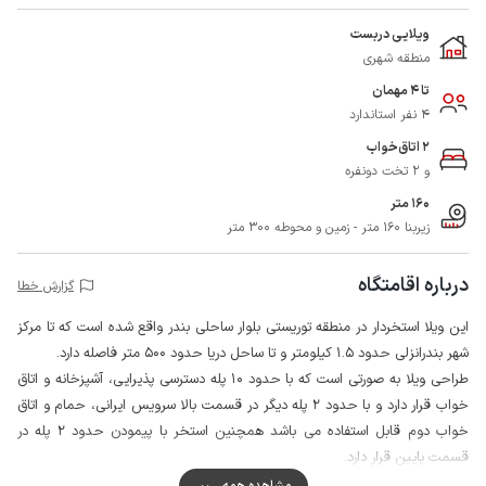
ویلایی دربست
منطقه شهری
تا 4 مهمان
4 نفر استاندارد
2 اتاق‌خواب
و 2 تخت دونفره
160 متر
زیربنا 160 متر - زمین و محوطه 300 متر
درباره اقامتگاه
گزارش خطا
این ویلا استخردار در منطقه توریستی بلوار ساحلی بندر واقع شده است که تا مرکز
شهر بندرانزلی حدود 1.5 کیلومتر و تا ساحل دریا حدود 500 متر فاصله دارد.
طراحی ویلا به صورتی است که با حدود 10 پله دسترسی پذیرایی، آشپزخانه و اتاق
خواب قرار دارد و با حدود 2 پله دیگر در قسمت بالا سرویس ایرانی، حمام و اتاق
خواب دوم قابل استفاده می باشد همچنین استخر با پیمودن حدود 2 پله در
قسمت پایین قرار دارد.
توجه داشته باشید که آب مصرفی ویلا از طریق چاه تامین می شود و فاقد کیفیت
مشاهده همه