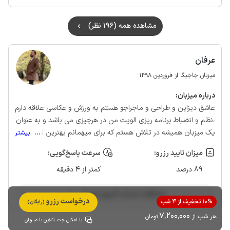
وگرنه همه چی اوکی بود ممنون از میزبان وبرنامه خوب جاجیکا💙🌹
مشاهده همه (196 نظر)
عرفان
میزبان جاجیگا از فروردین 1398
درباره‌ میزبان:
عاشق دیزاین و طراحی و ماجراجو هستم به ورزش و عکاسی علاقه دارم
،نظم و انضباط برنامه ریزی الویت من در هرچیزی می باشد و به عنوان
یک میزبان همیشه در تلاش هستم که برای میهمانم بهترین لحظات را
...
بیشتر
ثبت کنم .
میزان تایید رزرو:
سرعت پاسخ‌گویی:
89 درصد
کمتر از 4 دقیقه
مشاهده حساب کاربری میزبان
درخواست رزرو
10% تخفیف از 4 شب
(رایگان)
7٬200٬000
هر شب از
تومان
با امکان چت آنلاین با میزبان