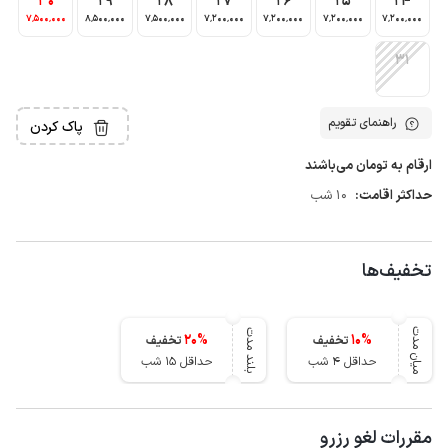
30
29
28
27
26
25
24
7٬500٬000
8٬500٬000
7٬500٬000
7٬200٬000
7٬200٬000
7٬200٬000
7٬200٬000
31
راهنمای تقویم
پاک کردن
ارقام به تومان می‌باشند
حداکثر اقامت:
10 شب
تخفیف‌ها
میان مدت
بلند مدت
20
%
10
%
تخفیف
تخفیف
حداقل 4 شب
حداقل 15 شب
مقررات لغو رزرو