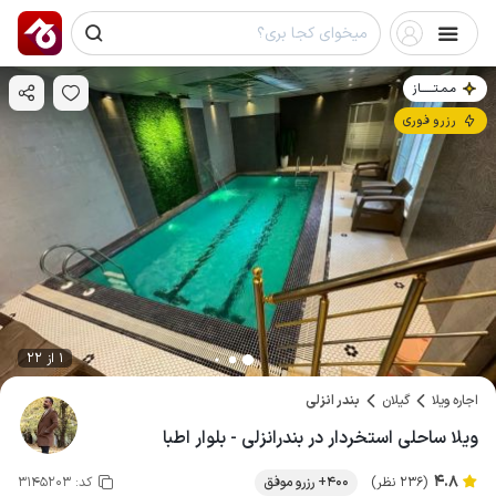
مـمـتــــــاز
رزرو فوری
1 از 22
اجاره ویلا
گیلان
بندر انزلی
ویلا ساحلی استخردار در بندرانزلی - بلوار اطبا
4.8
(236 نظر)
400+ رزرو موفق
کد:
3145203