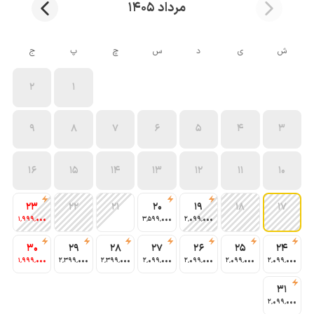
مرداد 1405
ش
ی
د
س
چ
پ
ج
2
1
9
8
7
6
5
4
3
16
15
14
13
12
11
10
23
22
21
20
19
18
17
1٬999٬000
3٬599٬000
2٬099٬000
30
29
28
27
26
25
24
1٬999٬000
2٬399٬000
2٬399٬000
2٬099٬000
2٬099٬000
2٬099٬000
2٬099٬000
31
2٬099٬000