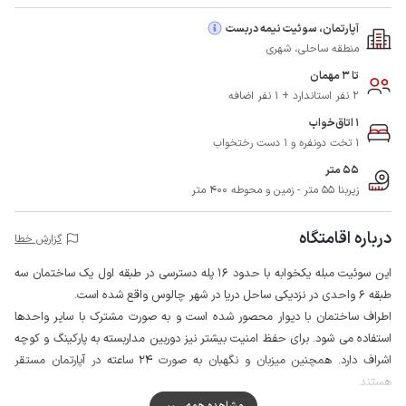
آپارتمان، سوئیت نیمه دربست
منطقه ساحلی، شهری
تا 3 مهمان
2 نفر استاندارد + 1 نفر اضافه
1 اتاق‌خواب
1 تخت دونفره و 1 دست رختخواب
55 متر
زیربنا 55 متر - زمین و محوطه 400 متر
درباره اقامتگاه
گزارش خطا
این سوئیت مبله یکخوابه با حدود 16 پله دسترسی در طبقه اول یک ساختمان سه
طبقه 6 واحدی در نزدیکی ساحل دریا در شهر چالوس واقع شده است.
اطراف ساختمان با دیوار محصور شده است و به صورت مشترک با سایر واحدها
استفاده می شود. برای حفظ امنیت بیشتر نیز دوربین مداربسته به پارکینگ و کوچه
اشراف دارد. همچنین میزبان و نگهبان به صورت 24 ساعته در آپارتمان مستقر
هستند.
به منظور تهیه مایحتاج روزانه، دسترسی به سوپرمارکت با فاصله حدود 100 متر و
مشاهده همه