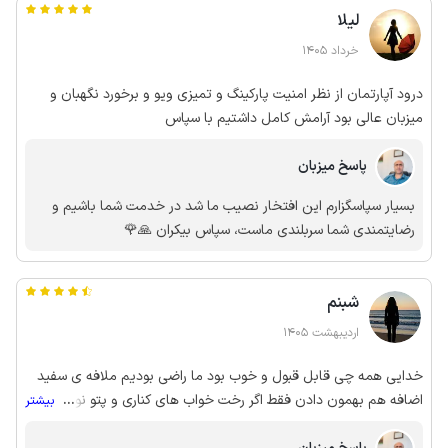
لیلا
خرداد 1405
درود آپارتمان از نظر امنیت پارکینگ و تمیزی ویو و برخورد نگهبان و
میزبان عالی بود آرامش کامل داشتیم با سپاس
پاسخ میزبان
بسیار سپاسگزارم این افتخار نصیب ما شد در خدمت شما باشیم و
رضایتمندی شما سربلندی ماست، سپاس بیکران 🙏🌹
شبنم
اردیبهشت 1405
خدایی همه چی قابل قبول و خوب بود ما راضی بودیم ملافه ی سفید
اضافه هم بهمون دادن فقط اگر رخت خواب های کناری و پتو نو باشن
...
بیشتر
خیلی بهتره چون دیگه واقعا کهنه و فرسوده بودن ما ازشون استفاده