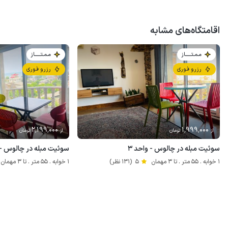
اقامتگاه‌های مشابه
مـمـتــــــاز
مـمـتــــــاز
رزرو فوری
رزرو فوری
2٬199٬000
1٬999٬000
از
تومان
از
تومان
سوئیت مبله در چالوس - واحد ۳
سوئیت مبله در چالوس - و
1 خوابه . 55 متر . تا 3 مهمان
5
(131 نظر)
1 خوابه . 55 متر . تا 3 مهمان