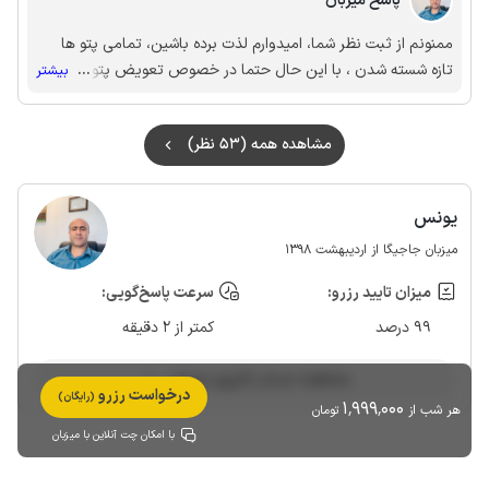
نکردیم
پاسخ میزبان
ممنونم از ثبت نظر شما، امیدوارم لذت برده باشین، تمامی پتو ها
تازه شسته شدن ، با این حال حتما در خصوص تعویض پتو شخصا
...
بیشتر
بررسی میکنم سپاس از شما 🙏🌹
مشاهده همه (53 نظر)
یونس
میزبان جاجیگا از اردیبهشت 1398
میزان تایید رزرو:
سرعت پاسخ‌گویی:
99 درصد
کمتر از 2 دقیقه
مشاهده حساب کاربری میزبان
درخواست رزرو
(رایگان)
1٬999٬000
هر شب از
تومان
با امکان چت آنلاین با میزبان