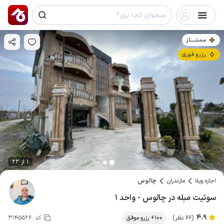
مـمـتــــــاز
رزرو فوری
1 از 22
اجاره ویلا
مازندران
چالوس
سوئیت مبله در چالوس - واحد ۱
4.9
(66 نظر)
100+ رزرو موفق
کد:
3145526