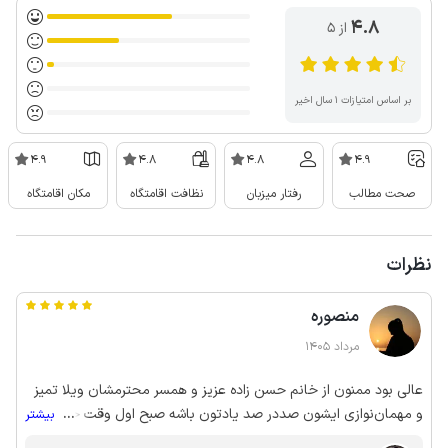
4.8
از ۵
بر اساس امتیازات ۱ سال اخیر
4.9
4.8
4.8
4.9
صحت مطالب
رفتار میزبان
نظافت اقامتگاه
مکان اقامتگاه
نظرات
منصوره
مرداد 1405
عالی بود ممنون از خانم حسن زاده عزیز و همسر محترمشان ویلا تمیز
و مهمان‌نوازی ایشون صددر صد یادتون باشه صبح اول وقت حرکت
...
بیشتر
کنید به سمت فیلبند تا از طبیعت لذت فوق العاده ببرید