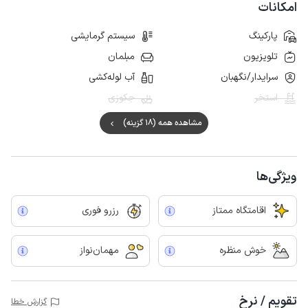
امکانات
پارکینگ
سیستم گرمایشی
تلویزیون
مبلمان
سرایدار/نگهبان
آب لوله‌کشی
استخر
جکوزی
مشاهده همه (18 گزینه)
ویژگی‌ها
اقامتگاه ممتاز
رزرو فوری
خوش منظره
مهمان‌نواز
تقویم / نرخ
گزارش خطا