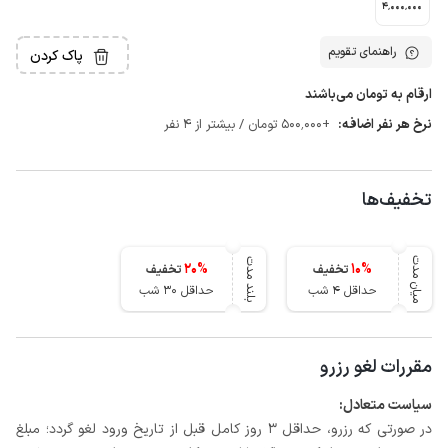
4٬000٬000
راهنمای تقویم
پاک کردن
ارقام به تومان می‌باشند
نرخ هر نفر اضافه:
+500٬000 تومان / بیشتر از 4 نفر
تخفیف‌ها
میان مدت
بلند مدت
20
%
10
%
تخفیف
تخفیف
حداقل 4 شب
حداقل 30 شب
مقررات لغو رزرو
سیاست متعادل:
در صورتی که رزرو، حداقل 3 روز کامل قبل از تاریخ ورود لغو گردد؛ مبلغ