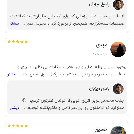
پاسخ میزبان
از لطف و محبت شما و زمانی که برای ثبت این نظر ارزشمند گذاشتید،
صمیمانه سپاسگزاریم. همچنین از برخورد گرم و تحویل تمیز و مرتب
...
بیشتر
اقامتگاه از سوی شما بی‌نهایت متشکرم، حضورتان برای ما افتخار بود
و مشتاقانه منتظر دیدار دوباره شما هستیم.
مهدی
مرداد 1405
برخورد میزبان واقعا عالی و بی نقص ، امکانات بی نظبر ، تمیزی و
نظافت بیست ، ویو خونشون محشره خداوکیل هیج نقصی نداشت ما
...
بیشتر
که واقعا راضی بودیم از هر لحاظ ،خدا خیرشون بده ، ممنون از خانم
پاسخ میزبان
حسن زاده و خانواوه محترنشون
جناب محسنی عزیز، انرژی خوبی از خوندن نظرتون گرفتیم. 😊
ممنونیم که اقامتتون رو این‌قدر کامل و دلگرم‌کننده توصیف کردید.
...
بیشتر
حضورتان برای ما افتخار بود و مشتاقانه منتظر دیدار دوباره شما
هستیم. فرجامتان نیک💐
حسین