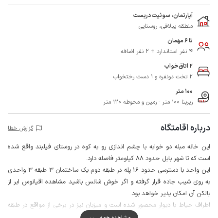
آپارتمان، سوئیت دربست
منطقه ییلاقی، روستایی
تا 6 مهمان
4 نفر استاندارد + 2 نفر اضافه
2 اتاق‌خواب
2 تخت دونفره و 1 دست رختخواب
100 متر
زیربنا 100 متر - زمین و محوطه 120 متر
درباره اقامتگاه
گزارش خطا
این خانه مبله دو خوابه با چشم اندازی رو به کوه در روستای فیلبند واقع شده
است که تا شهر بابل حدود 88 کیلومتر فاصله دارد.
این واحد با دسترسی حدود 16 پله در طبقه دوم یک ساختمان 3 طبقه 3 واحدی
به روی شیب جاده قرار گرفته و اگر خوش شانس باشید مشاهده اقیانوس ابر از
بالکن آن امکان پذیر خواهد بود.
اطراف حیاط با دیوار محصور شده است و میزبان نیز در برخی از مواقع در طبقه
زیرهمکف سکونت دارد، همچنین جهت تامین امنیت بیشتر پارکینگ، راه پله مجهز
مشاهده همه