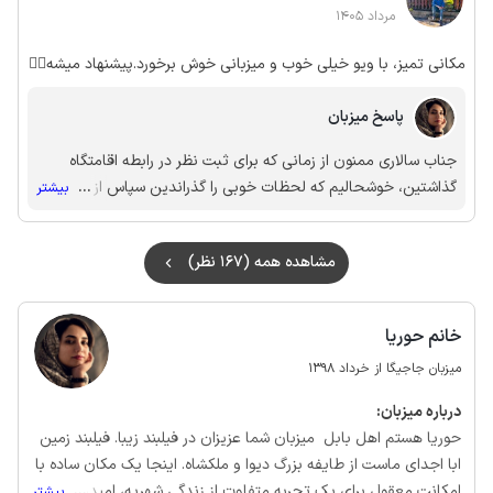
مرداد 1405
مکانی تمیز، با ویو خیلی خوب و میزبانی خوش برخورد.پیشنهاد میشه👍🏻
پاسخ میزبان
جناب سالاری ممنون از زمانی که برای ثبت نظر در رابطه اقامتگاه
گذاشتین، خوشحالیم که لحظات خوبی را گذراندین سپاس از محبت
...
بیشتر
شما ایامتان نیک 💐
مشاهده همه (167 نظر)
خانم حوریا
میزبان جاجیگا از خرداد 1398
درباره‌ میزبان:
حوریا هستم اهل بابل میزبان شما عزیزان در فیلبند زیبا. فیلبند زمین
ابا اجدای ماست از طایفه بزرگ دیوا و ملکشاه. اینجا یک مکان ساده با
امکانت معقول برای یک تجربه متفاوت از زندگی شهریه، امیدوارم از
...
بیشتر