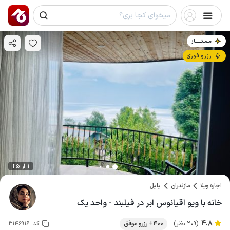
مـمـتــــــاز
رزرو فوری
1 از 25
اجاره ویلا
مازندران
بابل
خانه با ویو اقیانوس ابر در فیلبند - واحد یک
4.8
(209 نظر)
400+ رزرو موفق
کد:
3146916