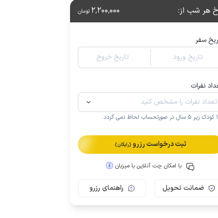
خ هر شب از
:
2٬200٬000
تومان
ریخ سفر
تاریخ ورود
تاریخ خروج
داد نفرات
.
ثبت درخواست رزرو
(رایگان)
با امکان چت آنلاین با میزبان
ضمانت تحویل
راهنمای رزرو