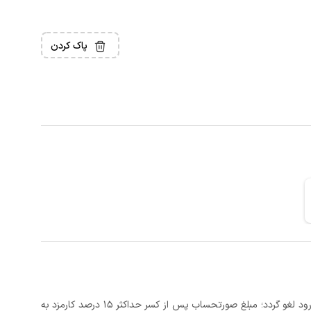
پاک کردن
در صورتی که رزرو، حداقل 3 روز کامل قبل از تاریخ ورود لغو گردد؛ مبلغ صورتحساب پس از کسر حداکثر 15 درصد کارمزد به