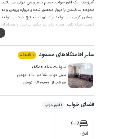
آشپزخانه، یک اتاق خواب، حمام با سرویس ایرانی می باشد.
محوطه ساختمان با دیوار محصور شده و دروازه ورودی و به 
مهمانان گرامی می توانند برای تهیه مایحتاج خود می توانید از سوپرمارکت و نانوا
کیفیت شبکه تلفن همراه برای دو اپراتور ایرانسل و همراه اول د
م
سایر اقامتگاه‌های مسعود
1 اقامتگاه
سوئیت مبله همکف
بدون خواب . 75 متر . تا 10 مهمان
1٬700٬000
هر شب از
تومان
فضای خواب
1 اتاق خواب
اتاق 1