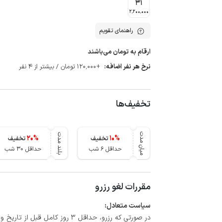
31
2٬200٬000
راهنمای تقویم
ارقام به تومان می‌باشند
نرخ هر نفر اضافه:
+120٬000 تومان / بیشتر از 4 نفر
تخفیف‌ها
میان مدت
بلند مدت
20
%
10
%
تخفیف
تخفیف
حداقل 6 شب
حداقل 30 شب
مقررات لغو رزرو
سیاست متعادل: