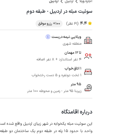
اجاره ویلا
اردبیل
اردبیل
سوئیت مبله در اردبیل - طبقه دوم
4.4
(61 نظر)
100+ رزرو موفق
ویلایی نیمه دربست
منطقه شهری
تا 12 مهمان
4 نفر استاندارد + 8 نفر اضافه
1 اتاق‌خواب
1 تخت دونفره و 5 دست رختخواب
95 متر
زیربنا 95 متر - زمین و محوطه 100 متر
درباره اقامتگاه
این سوئیت مبله یکخوابه در شهر زیبای اردبیل واقع شده است که تا دریاچه 
واحد با حدود 15 پله در طبقه دوم یک ساختمان