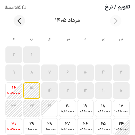
تقویم / نرخ
گزارش خطا
مرداد 1405
ش
ی
د
س
چ
پ
ج
2
1
9
8
7
6
5
4
3
16
15
14
13
12
11
10
10٬890٬000
23
22
21
20
19
18
17
10٬890٬000
10٬890٬000
10٬890٬000
10٬890٬000
30
29
28
27
26
25
24
10٬890٬000
11٬500٬000
11٬500٬000
10٬890٬000
10٬890٬000
10٬890٬000
10٬890٬000