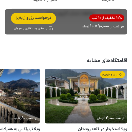
مشاهده حساب کاربری میزبان
درخواست رزرو
10% تخفیف از 10 شب
(رایگان)
10٬890٬000
هر شب از
تومان
با امکان چت آنلاین با میزبان
اقامتگاه‌های مشابه
رزرو فوری
8٬800٬000
14٬000٬000
از
تومان
از
تومان
ویلا استخردار در قلعه رودخان
ویلا تریپلکس به همراه 