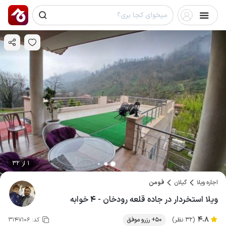
1 از 32
اجاره ویلا
گیلان
فومن
ویلا استخردار در جاده قلعه رودخان - ۴ خوابه
4.8
(32 نظر)
50+ رزرو موفق
کد:
3147106