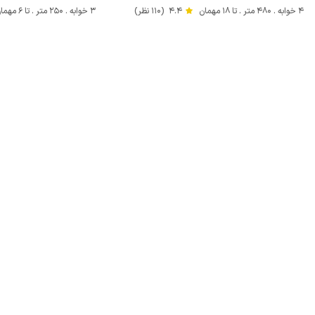
4 خوابه . 480 متر . تا 18 مهمان
4.4
(110 نظر)
3 خوابه . 250 متر . تا 6 مهمان