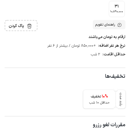
31
10٬890٬000
راهنمای تقویم
پاک کردن
ارقام به تومان می‌باشند
نرخ هر نفر اضافه:
+850٬000 تومان / بیشتر از 6 نفر
حداقل اقامت:
2 شب
تخفیف‌ها
بلند مدت
10
%
تخفیف
حداقل 10 شب
مقررات لغو رزرو