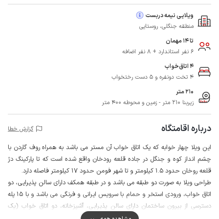
ویلایی نیمه دربست
منطقه جنگلی، روستایی
تا 14 مهمان
6 نفر استاندارد + 8 نفر اضافه
4 اتاق‌خواب
4 تخت دونفره و 5 دست رختخواب
210 متر
زیربنا 210 متر - زمین و محوطه 400 متر
درباره اقامتگاه
گزارش خطا
این ویلا چهار خوابه که یک اتاق خواب آن مستر می باشد به همراه روف گاردن با
چشم انداز کوه و جنگل در جاده قلعه رودخان واقع شده است که تا پارکینگ دژ
قلعه روخان حدود 1.5 کیلومتر و تا شهر فومن حدود 17 کیلومتر فاصله دارد.
طراحی ویلا به صورت دو طبقه می باشد و در طبقه همکف دارای سالن پذیرایی، دو
اتاق خواب، ورودی استخر و حمام با سرویس ایرانی و فرنگی می باشد و با 15 پله
دسترسی از بیرون ساختمان دارای سالن پذیرایی، آشپزخانه، دو اتاق خواب (یک
خواب مستر) و حمام با سرویس ایرانی تعبیه شده است.
مشاهده همه