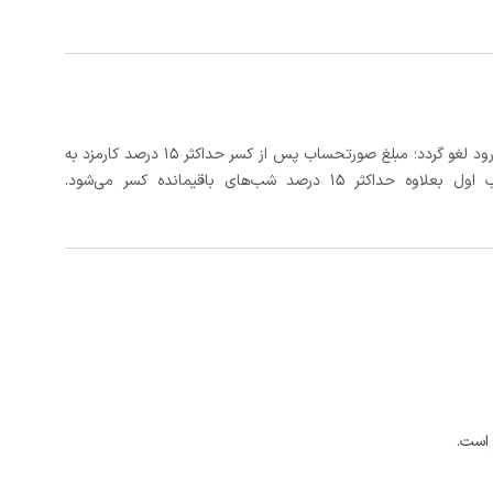
در صورتی که رزرو، حداقل 3 روز کامل قبل از تاریخ ورود لغو گردد؛ مبلغ صورتحساب پس از کسر حداکثر 15 درصد کارمزد به
د شب‌های باقیمانده کسر می‌شود.
 است.