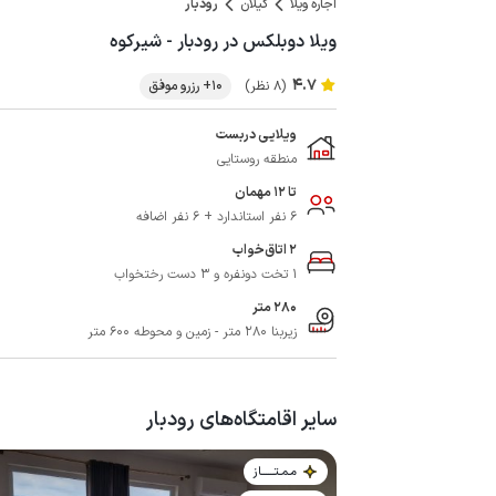
اجاره ویلا
گیلان
رودبار
ویلا دوبلکس در رودبار - شیرکوه
4.7
(8 نظر)
10+ رزرو موفق
ویلایی دربست
منطقه روستایی
تا 12 مهمان
6 نفر استاندارد + 6 نفر اضافه
2 اتاق‌خواب
1 تخت دونفره و 3 دست رختخواب
280 متر
زیربنا 280 متر - زمین و محوطه 600 متر
سایر اقامتگاه‌های رودبار
مـمـتــــــاز