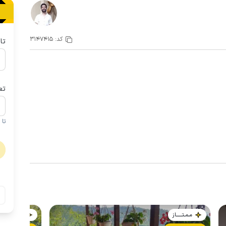
کد:
3147415
تا
تع
تا 1 کودک زیر 5 سال در صورتحساب لحاظ نمی گردد
مـمـتــــــاز
مـمـتــــــاز