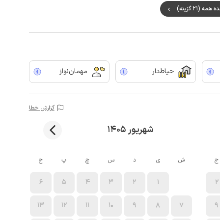
مه (21 گزینه)
حیاط‌دار
مهمان‌نواز
گزارش خطا
شهریور 1405
ج
ش
ی
د
س
چ
پ
ج
6
5
4
3
2
1
2
13
12
11
10
9
8
7
9