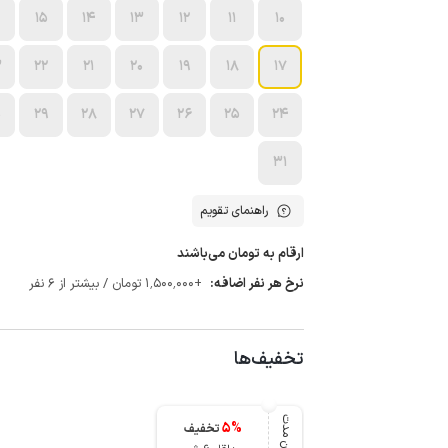
15
14
13
12
11
10
3
22
21
20
19
18
17
0
29
28
27
26
25
24
31
راهنمای تقویم
ارقام به تومان می‌باشند
نرخ هر نفر اضافه:
+1٬500٬000 تومان / بیشتر از 6 نفر
تخفیف‌ها
میان مدت
5
%
تخفیف