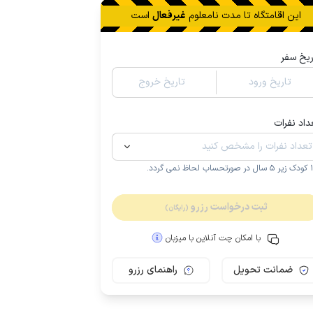
این اقامتگاه تا
مدت نامعلوم
غیرفعال
است
ریخ سفر
تاریخ ورود
تاریخ خروج
داد نفرات
.
ثبت درخواست رزرو
(رایگان)
با امکان چت آنلاین با میزبان
ضمانت تحویل
راهنمای رزرو
مـمـتــــــاز