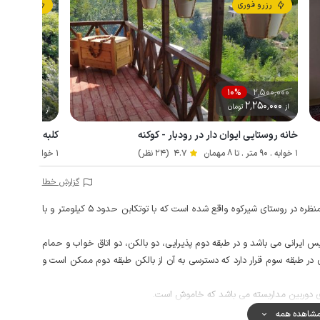
رزرو فوری
رزرو فوری
2٬500٬000
10%
2٬250٬000
از
تومان
7٬900٬000
از
تو
خانه روستایی ایوان دار در رودبار - کوکنه
کلبه استخردار 
1 خوابه . 90 متر . تا 8 مهمان
4.7
(24 نظر)
1 خوابه . 60 متر . تا 5 مهمان
گزارش خطا
این ویلا دوبلکس دو خوابه با حیاطی دلباز و بالکنی خوش منظره در روستای شیرکوه واقع شده است که با توتکابن حدود 5 کیلومتر و با
یس ایرانی می باشد و در طبقه دوم پذیرایی، دو بالکن، دو اتاق خواب و حمام
 در طبقه سوم قرار دارد که دسترسی به آن از بالکن طبقه دوم ممکن است و
ی دوربین مداربسته می باشد که خاموش است.
است.
شاهده همه