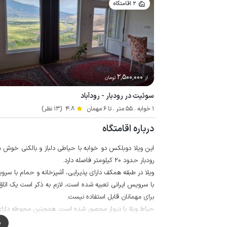
2 اقامتگاه
2٬500٬000
از
تومان
سوئیت در رودبار - رودآباد
1 خوابه . 55 متر . تا 6 مهمان
4.8
(13 نظر)
درباره اقامتگاه
رودبار حدود 20 کیلومتر فاصله دارد.
ویلا در طبقه همکف دارای پذیرایی، آشپزخانه و حمام با سرو
با سرویس ایرانی تعبیه شده است، لازم به ذکر است یک اتاق
برای مهمانان قابل استفاده نیست.
حیاط ویلا با دیوار محصور شده است، همچنین محوطه دارا
برای تهیه مایحتاج روزانه، سوپرمارکت و نانوایی در فاصله حدود 100 متری در دسترس 
م