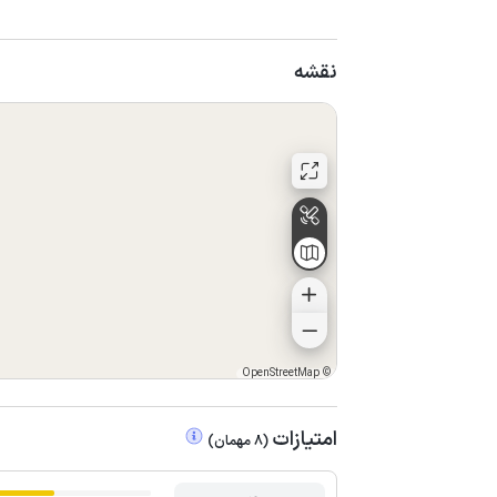
نقشه
OpenStreetMap
©
امتیازات
(
8
مهمان
)