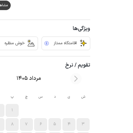
مشاهده ه
ویژگی‌ها
اقامتگاه ممتاز
خوش منظره
تقویم / نرخ
مرداد 1405
ش
ی
د
س
چ
پ
1
8
7
6
5
4
3