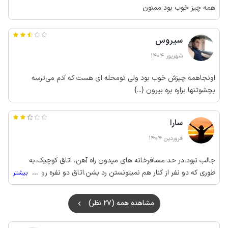
همه چیز خوب بود ممنون
سیروس
شهریور 1404
اونجاهمه چیزش خوب بود ولی تومحله ای هست که آدم می‌ترسه
بچشوتنها بزاره بره بیرون {...}
سارا
فروردین 1404
جالب نبود،در حد مسافرخانه های میدون راه آهن، اتاق کوچیک،به
طوری که دو نفر از کنار هم نمیتونستن رد بشن.اتاق دو نفره رو چهار تا
...
بیشتر
تخت گذاشته بودن😐سه تا پنجره آفتابگیر،که وقتی وارد شدیم احساس
خفگی کردیم،کولر هم راه اندازی نشده بود.ما هم فقط ناهارمون رو
مشاهده همه (27 نظر)
خوردیم و {...} .قابل سکونت نبود.جای پارک ماشین هم دور میدون🤯..
پول سه شب رو داده بودیم.کنسل هم نکردن.... نمی ارزید