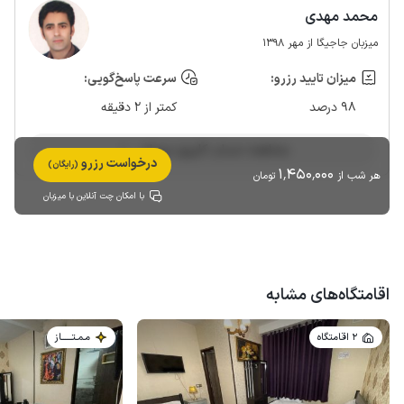
محمد مهدی
میزبان جاجیگا از مهر 1398
میزان تایید رزرو:
سرعت پاسخ‌گویی:
98 درصد
کمتر از 2 دقیقه
مشاهده حساب کاربری میزبان
درخواست رزرو
(رایگان)
1٬450٬000
هر شب از
تومان
با امکان چت آنلاین با میزبان
اقامتگاه‌های مشابه
2 اقامتگاه
مـمـتــــــاز