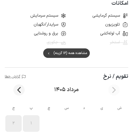
امکانات
سیستم گرمایشی
سیستم سرمایش
تلویزیون
سرایدار/نگهبان
آب لوله‌کشی
برق و روشنایی
استخر
جکوزی
مشاهده همه (16 گزینه)
تقویم / نرخ
گزارش خطا
مرداد 1405
ش
ی
د
س
چ
پ
ج
2
1