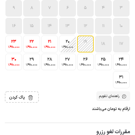
9
8
7
6
5
4
3
16
15
14
13
12
11
10
23
22
21
20
19
18
17
1٬450٬000
1٬450٬000
1٬450٬000
1٬450٬000
30
29
28
27
26
25
24
1٬450٬000
1٬450٬000
1٬450٬000
1٬450٬000
1٬450٬000
1٬450٬000
1٬450٬000
31
1٬450٬000
راهنمای تقویم
پاک کردن
ارقام به تومان می‌باشند
مقررات لغو رزرو