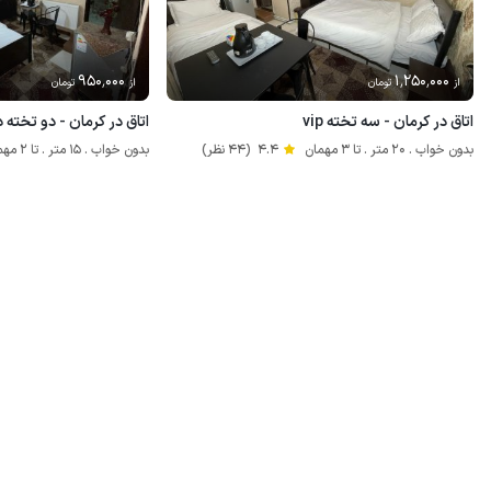
950٬000
1٬250٬000
از
تومان
از
تومان
اتاق در کرمان - سه تخته vip
اتاق در کرمان - دو تخته دبل
بدون خواب . 20 متر . تا 3 مهمان
4.4
(44 نظر)
بدون خواب . 15 متر . تا 2 مهمان