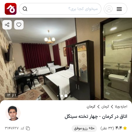
1 از 12
اجاره ویلا
کرمان
کرمان
اتاق در کرمان - چهار تخته سینگل
4.4
(32 نظر)
50+ رزرو موفق
کد:
3147627