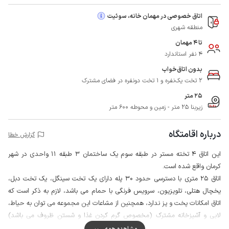
اتاق خصوصی در مهمان خانه، سوئیت
منطقه شهری
تا 4 مهمان
4 نفر استاندارد
بدون اتاق‌خواب
2 تخت یک‌نفره و 1 تخت دونفره در فضای مشترک
25 متر
زیربنا 25 متر - زمین و محوطه 600 متر
درباره اقامتگاه
گزارش خطا
این اتاق 4 تخته مستر در طبقه سوم یک ساختمان 3 طبقه 11 واحدی در شهر
کرمان واقع شده است.
اتاق 25 متری با دسترسی حدود 30 پله دارای یک تخت سینگل، یک تخت دبل،
یخچال هتلی، تلویزیون، سرویس فرنگی با حمام می باشد، لازم به ذکر است که
اتاق امکانات پخت و پز ندارد، همچنین از مشاعات این مجموعه می توان به حیاط،
لابی و آشپزخانه مشترک (مخصوص گرم کردن غذا و شستن ظروف می باشد)
اشاره کرد.
مشاهده همه