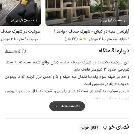
1٬750٬000
1٬800٬000
از
تومان
از
تومان
آپارتمان مبله در کیش - شهرک صدف - واحد ۱
سوئیت در شهرک صدف کی
1 خوابه . 75 متر . تا 4 مهمان
5
(24 نظر)
1 خوابه . 90 متر . تا 4 مهمان
درباره اقامتگاه
گزارش خطا
این سوئیت یکخوابه در شهرک صدف جزیره کیش واقع شده است که با اسکله
تفریحی حدود 3 کیلومتر فاصله دارد.
واحد در طبقه سوم یک ساختمان سه طبقه و 5 واحدی قرار گرفته که با پیمودن
حدود 30 پله در دسترس است.
طراحی سوئیت به گونه ای است که دارای پذیرایی، آشپزخانه، اتاق خواب و سرویس
ایرانی با حمام می باشد.
محوطه حیاط ساختمان با دیوار کوتاه محصور شده و میزبان نیز در طبقه همکف
مشاهده همه
سکونت دارد که دروازه ورودی و حیاط بصورت مشترک استفاده می گردد.
مهمانان گرامی برای تهیه مایحتاج روزانه خود می توانند از سوپرمارکت و نانوایی در
فضای خواب
فاصله حدود 300 متری از سوئیت استفاده نمایند، همچنین امکان استفاده از پیک
1 اتاق خواب