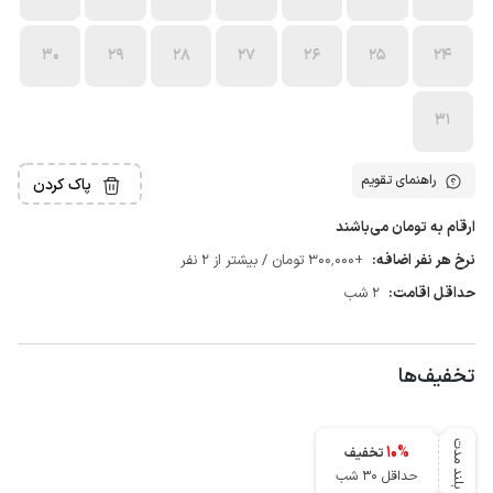
30
29
28
27
26
25
24
31
راهنمای تقویم
پاک کردن
ارقام به تومان می‌باشند
نرخ هر نفر اضافه:
+300٬000 تومان / بیشتر از 2 نفر
حداقل اقامت:
2 شب
تخفیف‌ها
بلند مدت
10
%
تخفیف
حداقل 30 شب