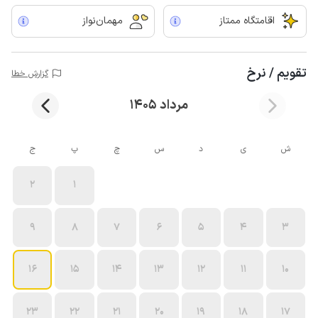
اقامتگاه ممتاز
مهمان‌نواز
تقویم / نرخ
گزارش خطا
مرداد 1405
ش
ی
د
س
چ
پ
ج
2
1
9
8
7
6
5
4
3
16
15
14
13
12
11
10
23
22
21
20
19
18
17