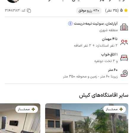
5
(35 نظر)
20+ رزرو موفق
کد:
3148383
آپارتمان، سوئیت نیمه دربست
منطقه شهری
تا 4 مهمان
2 نفر استاندارد + 2 نفر اضافه
1 اتاق‌خواب
و 2 تخت دونفره
60 متر
زیربنا 60 متر - زمین و محوطه 350 متر
سایر اقامتگاه‌های کیش
مـمـتــــــاز
مـمـتــــــاز