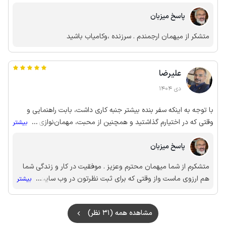
فرودگاه رسوندن. واحد با اینکه قدیمیه ولی نظافت قابل قبولی داره
پاسخ میزبان
متشکر از میهمان ارجمندم . سرزنده ،وکامیاب باشید
علیرضا
دی 1404
با توجه به اینکه سفر بنده بیشتر جنبه کاری داشت، بابت راهنمایی و
وقتی که در اختیارم گذاشتید و همچنین از محبت، مهمان‌نوازی و
...
بیشتر
سوئیت تمیز شما صمیمانه سپاسگزارم. ان‌شاءالله زندگی‌تان سرشار از
پاسخ میزبان
خیر، برکت و آرامش باشد.
متشکرم از شما میهمان محترم وعزیز . موفقیت در کار و زندگی شما
هم ارزوی ماست واز وقتی که برای ثبت نظرتون در وب سایت
...
بیشتر
گذاشتید ممنونم.
مشاهده همه (31 نظر)