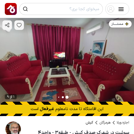
مـمـتــــــاز
1 از 9
این اقامتگاه تا
مدت نامعلوم
غیرفعال
است
اجاره ویلا
هرمزگان
کیش
سوئیت در شهرک صدف کیش - طبقه۳ - واحد۴