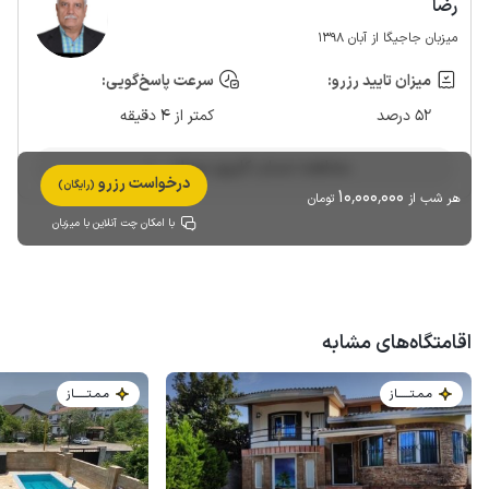
رضا
میزبان جاجیگا از آبان 1398
میزان تایید رزرو:
سرعت پاسخ‌گویی:
52 درصد
کمتر از 4 دقیقه
مشاهده حساب کاربری میزبان
درخواست رزرو
(رایگان)
10٬000٬000
هر شب از
تومان
با امکان چت آنلاین با میزبان
اقامتگاه‌های مشابه
مـمـتــــــاز
مـمـتــــــاز