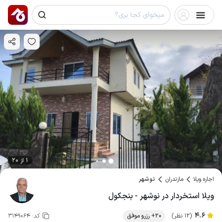
1 از 20
اجاره ویلا
مازندران
نوشهر
ویلا استخردار در نوشهر - بنجکول
4.6
(12 نظر)
20+ رزرو موفق
کد:
3149064