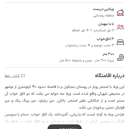
ویلایی دربست
منطقه روستایی
تا 10 مهمان
6 نفر استاندارد + 4 نفر اضافه
3 اتاق‌خواب
3 تخت دونفره و 4 دست رختخواب
300 متر
زیربنا 300 متر - زمین و محوطه 500 متر
درباره اقامتگاه
گزارش خطا
این ویلا با استخر روباز در روستای بنجکول و با فاصله حدود 40 کیلومتری از نوشهر
در محیطی شهرکی واقع شده است. ویلا سه خوابه می باشد که دو اتاق خواب آن
مستر است و از امکاناتی نظیر استخر، بالکن، میز بیلیارد، میز پینگ پنگ و میز
فوتبال دستی برخوردار می باشد.
طراحی ویلا به گونه ایست که پذیرایی، آشپزخانه، یک اتاق خواب، حمام با سرویس
فرنگی و سرویس ایرانی در طبقه پایین و پذیرایی و دو اتاق خواب در طبقه بالا
تعبیه شده است.
مشاهده همه