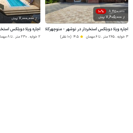
8٬450٬000
10%
7٬605٬000
از
تومان
7٬000٬000
از
تومان
اجاره ویلا دوبلکس استخردار در نوشهر - منوچهرکلا
اجاره ویلا دوبلکس استخر
3 خوابه . 265 متر . تا 6 مهمان
4.5
(10 نظر)
2 خوابه . 230 متر . تا 8 مهمان