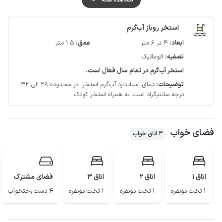
اطراف محوطه ویلا با دیوار کوتاه و پوشش گیاهی محصور است و شهرک نیز دارای
نگهبان 24 ساعته می باشد.
استخر روباز آب‌گرم
مهمانان گرامی می توانند برای تهیه مایحتاج روزانه خود از سوپرمارکت و نانوایی در
ابعاد:
4 در 6 متر
عمق:
1.5 متر
فاصله حدود 200 متری ویلا استفاده نمایند.
تصفیه:
اتوماتیک
کیفیت پوشش شبکه تلفن همراه برای دو اپراتور ایرانسل و همراه اول در مکالمه
خوب و دسترسی به اینترنت نیز به صورت 4g است.
استخر آب‌گرم در تمام سال فعال است.
توضیحات:
دمای استاندارد آب‌گرم استخر، در محدوده 28 الی 32
درجه سانتیگراد است.
به همراه استخر کودک
فضای خواب
3 اتاق خواب
اتاق 1
اتاق 2
اتاق 3
فضای مشترک
1 تخت دونفره
1 تخت دونفره
1 تخت دونفره
4 دست رختخواب