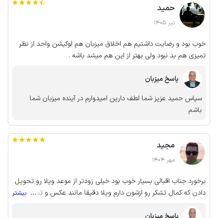
حمید
تیر 1405
خوب بود و رضایت داشتیم هم اخلاق میزبان هم لوکیشن واحد از نظر
تمیزی هم بد نبود ولی بهتر از این هم میشد باشه .
پاسخ میزبان
سپاس حمید عزیز شما لطف دارین امیدوارم در آینده میزبان شما
باشم
مجید
مهر 1404
برخورد جناب اقبالی بسیار خوب بود خیلی زودتر از موعد ویلا رو تحویل
دادن که کمال تشکر رو ازشون دارم ویلا دقیقا مانند عکس و تمیز
...
بیشتر
هستش لوکیشن بسیار زیبا و ارام حتما انتخاب بعدی همینجا خواهد بود
پاسخ میزبان