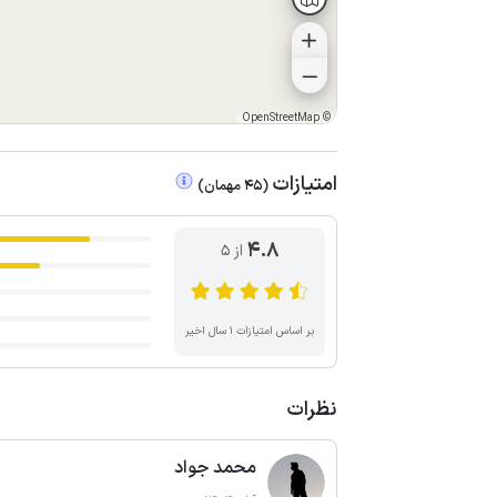
OpenStreetMap
©
امتیازات
(
45
مهمان
)
4.8
از ۵
بر اساس امتیازات ۱ سال اخیر
نظرات
محمد جواد