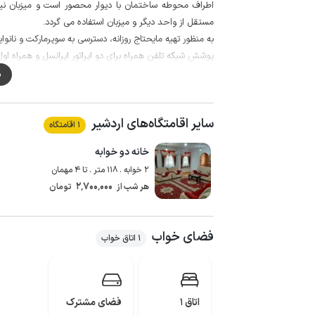
اطراف محوطه ساختمان با دیوار محصور است و میزبان نی
مستقل از واحد دیگر و میزبان استفاده می گردد.
به منظور تهیه مایحتاج روزانه، دسترسی به سوپرمارکت و نانوایی با پیمو
پوشش شبکه تلفن همراه برای دو اپراتور ایرانسل و همراه اول در م
م
سایر اقامتگاه‌های اردشیر
1 اقامتگاه
خانه دو خوابه
2 خوابه . 118 متر . تا 4 مهمان
2٬700٬000
هر شب از
تومان
فضای خواب
1 اتاق خواب
اتاق 1
فضای مشترک