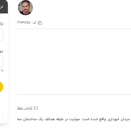
نر
کد:
3149257
تا
تع
تا 1 کودک زیر 5 سال در صورتحساب لحاظ نمی گردد
گزارش خطا
خوابه با فاصله حدود 6.5 کیلومتری از میدان شهداری واقع شده است. سوئیت در طبقه همکف یک ساختمان سه