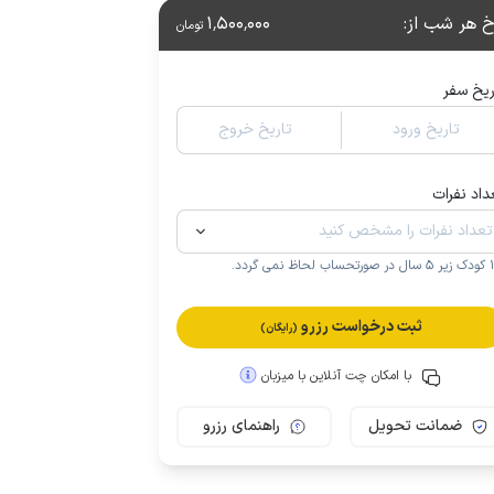
خ هر شب از
:
1٬500٬000
تومان
ریخ سفر
تاریخ ورود
تاریخ خروج
داد نفرات
.
ثبت درخواست رزرو
(رایگان)
با امکان چت آنلاین با میزبان
ضمانت تحویل
راهنمای رزرو