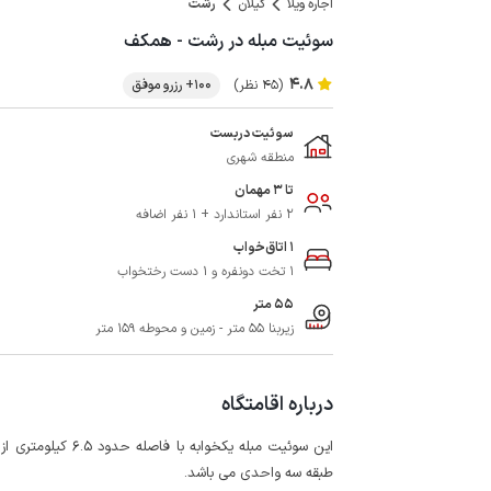
اجاره ویلا
گیلان
رشت
سوئیت مبله در رشت - همکف
4.8
(45 نظر)
100+ رزرو موفق
سوئیت دربست
منطقه شهری
تا 3 مهمان
2 نفر استاندارد + 1 نفر اضافه
1 اتاق‌خواب
1 تخت دونفره و 1 دست رختخواب
55 متر
زیربنا 55 متر - زمین و محوطه 159 متر
درباره اقامتگاه
این سوئیت مبله یک
طبقه سه واحدی می باشد.