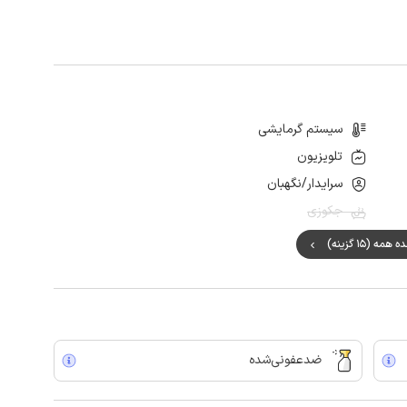
سیستم گرمایشی
تلویزیون
سرایدار/نگهبان
جکوزی
مه (15 گزینه)
ضدعفونی‌شده