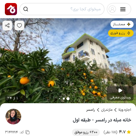
مـمـتــــــاز
رزرو فوری
ویدئوی معرفی
1 از 24
اجاره ویلا
مازندران
رامسر
خانه مبله در رامسر - طبقه اول
4.7
(118 نظر)
200+ رزرو موفق
کد:
3149994