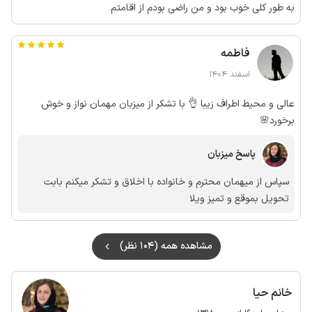
به طور کلی خوب بود و من راضی بودم از اقامتم
فاطمه
اسفند 1404
عالی و محیط اطراف زیبا 👌 با تشکر از میزبان مهمان نواز و‌ خوش
برخورد🌸
پاسخ میزبان
سپاس از میهمان محترم و خانواده با اخلاق و تشکر میکنم بابت
تحویل بموقع و تمیز ویلا
مشاهده همه (104 نظر)
خانم حیا