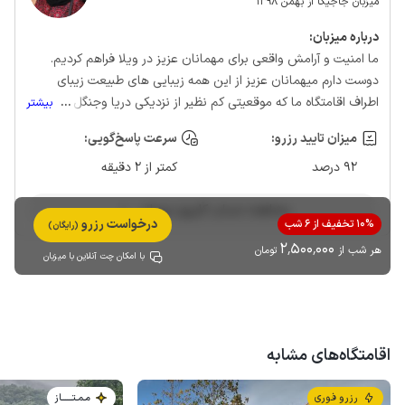
میزبان جاجیگا از بهمن 1398
درباره‌ میزبان:
ما امنیت و آرامش واقعی برای مهمانان عزیز در ویلا فراهم کردیم.
دوست دارم میهمانان عزیز از این همه زیبایی های طبیعت زیبای
اطراف اقامتگاه ما که موقعیتی کم نظیر از نزدیکی دریا و‌جنگل و مرداب
...
بیشتر
و شالیزار و باغ های اطراف داره لذت ببرن و‌خاطره ای شیرین و‌ماندگار
میزان تایید رزرو:
سرعت پاسخ‌گویی:
براشون بجا بزاریم .
92 درصد
کمتر از 2 دقیقه
مشاهده حساب کاربری میزبان
درخواست رزرو
10% تخفیف از 6 شب
(رایگان)
2٬500٬000
هر شب از
تومان
با امکان چت آنلاین با میزبان
اقامتگاه‌های مشابه
رزرو فوری
مـمـتــــــاز