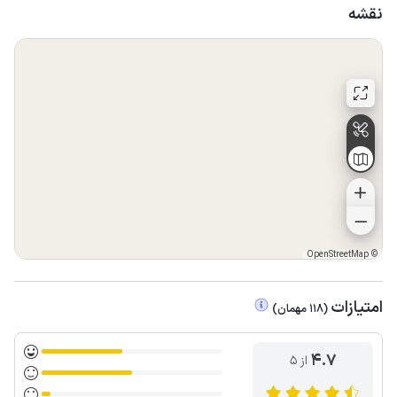
نقشه
OpenStreetMap
©
امتیازات
(
118
مهمان
)
4.7
از ۵