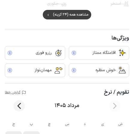
استخر
جکوزی
مشاهده همه (24 گزینه)
ویژگی‌ها
اقامتگاه ممتاز
رزرو فوری
خوش منظره
مهمان‌نواز
تقویم / نرخ
گزارش خطا
مرداد 1405
ش
ی
د
س
چ
پ
ج