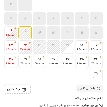
2
1
9
8
7
6
5
4
3
16
15
14
13
12
11
10
2٬500٬000
23
22
21
20
19
18
17
3٬800٬000
3٬800٬000
2٬900٬000
2٬900٬000
30
29
28
27
26
25
24
2٬500٬000
2٬500٬000
2٬500٬000
2٬500٬000
2٬500٬000
2٬500٬000
2٬500٬000
31
2٬500٬000
راهنمای تقویم
پاک کردن
ارقام به تومان می‌باشند
نرخ هر نفر اضافه:
+300٬000 تومان / بیشتر از 4 نفر