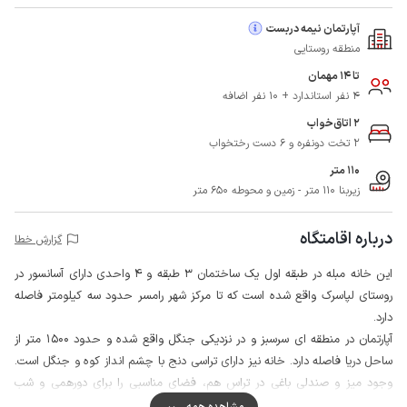
آپارتمان نیمه دربست
منطقه روستایی
تا 14 مهمان
4 نفر استاندارد + 10 نفر اضافه
2 اتاق‌خواب
2 تخت دونفره و 6 دست رختخواب
110 متر
زیربنا 110 متر - زمین و محوطه 650 متر
درباره اقامتگاه
گزارش خطا
این خانه مبله در طبقه اول یک ساختمان 3 طبقه و 4 واحدی دارای آسانسور در
روستای لپاسرک واقع شده است که تا مرکز شهر رامسر حدود سه کیلومتر فاصله
دارد.
آپارتمان در منطقه ای سرسبز و در نزدیکی جنگل واقع شده و حدود 1500 متر از
ساحل دریا فاصله دارد. خانه نیز دارای تراسی دنج با چشم انداز کوه و جنگل است.
وجود میز و صندلی باغی در تراس هم، فضای مناسبی را برای دورهمی و شب
نشینی میهمانان فراهم می کند.
مشاهده همه