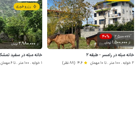
رزرو فوری
2٬500٬000
40%
1٬500٬000
از
تومان
2٬980٬000
از
تومان
خانه مبله در رامسر - طبقه ۲
خانه مبله در سفید تمش
2 خوابه . 100 متر . تا 10 مهمان
4.6
(88 نظر)
1 خوابه . 100 متر . تا 6 مهمان