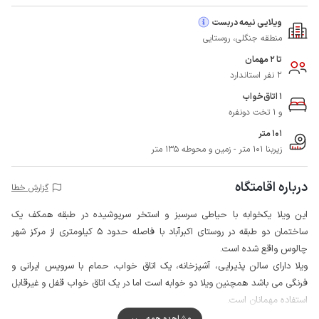
ویلایی نیمه دربست
منطقه جنگلی، روستایی
تا 2 مهمان
2 نفر استاندارد
1 اتاق‌خواب
و 1 تخت دونفره
101 متر
زیربنا 101 متر - زمین و محوطه 135 متر
درباره اقامتگاه
گزارش خطا
این ویلا یکخوابه با حیاطی سرسبز و استخر سرپوشیده در طبقه همکف یک
ساختمان دو طبقه در روستای اکبرآباد با فاصله حدود 5 کیلومتری از مرکز شهر
چالوس واقع شده است.
ویلا دارای سالن پذیرایی، آشپزخانه، یک اتاق خواب، حمام با سرویس ایرانی و
فرنگی می باشد همچنین ویلا دو خوابه است اما در یک اتاق خواب قفل و غیرقابل
استفاده مهمانان است.
اطراف محوطه ویلا از یک طرف با پوشش گیاهی و دو طرف با فنس محصور و
مشاهده همه