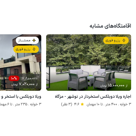
اقامتگاه‌های مشابه
رزرو فوری
مـمـتــــــاز
رزرو فوری
7٬800٬000
10%
7٬020٬000
15٬000٬000
از
تومان
از
تومان
اجاره ویلا دوبلکس استخردار در نوشهر - مزگاه
ویلا دوبلکس با استخر و
3 خوابه . 400 متر . تا 10 مهمان
4.6
(3 نظر)
3 خوابه . 235 متر . تا 6 مهمان