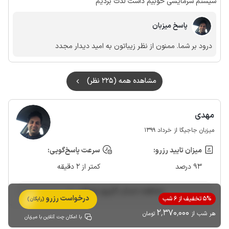
سیستم سرمایشی خوبیم داشت لذت بردیم
پاسخ میزبان
درود بر شما. ممنون از نظر زیباتون به امید دیدار مجدد
مشاهده همه (225 نظر)
مهدی
میزبان جاجیگا از خرداد 1399
میزان تایید رزرو:
سرعت پاسخ‌گویی:
93 درصد
کمتر از 2 دقیقه
مشاهده حساب کاربری میزبان
درخواست رزرو
5% تخفیف از 6 شب
(رایگان)
2٬370٬000
هر شب از
تومان
با امکان چت آنلاین با میزبان