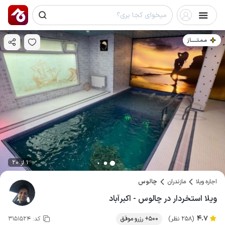
مـمـتــــــاز
1 از 20
اجاره ویلا
مازندران
چالوس
ویلا استخردار در چالوس - اکبرآباد
4.7
(258 نظر)
500+ رزرو موفق
کد:
3151524