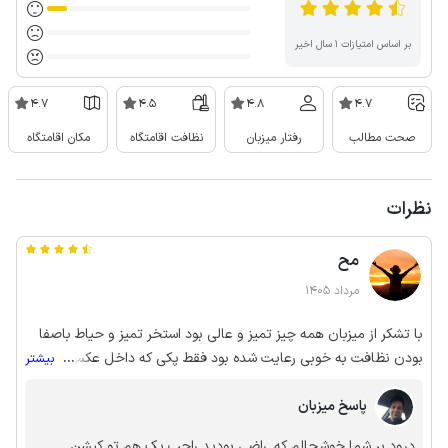
بر اساس امتیازات ۱ سال اخیر
4.7
4.5
4.8
4.7
صحت مطالب
رفتار میزبان
نظافت اقامتگاه
مکان اقامتگاه
نظرات
مح
مرداد 1405
با تشکر از میزبان همه چیز تمیز و عالی بود استخر تمیز و حیاط باصفا
بودن نظافت به خوبی رعایت شده بود فقط پکی که داخل عکس ها بود
...
بیشتر
تحویل نشد و موجود نیست گویا
پاسخ میزبان
درود بر شما خوشحالم که. راضی بودید راجب پک هم تو کپشن