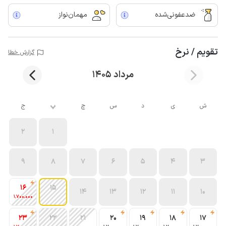
ضدعفونی‌شده
مهمان‌نواز
تقویم / نرخ
گزارش خطا
مرداد 1405
ش
ی
د
س
چ
پ
ج
2
1
9
8
7
6
5
4
3
16
15
14
13
12
11
10
1٬700٬000
23
22
21
20
19
18
17