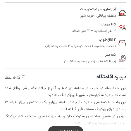
آپارتمان، سوئیت دربست
منطقه ییلاقی، حومه شهر
تا 6 مهمان
3 نفر استاندارد + 3 نفر اضافه
2 اتاق‌خواب
1 تخت یک‌نفره، 1 تخت دونفره و 2 دست رختخواب
85 متر
زیربنا 85 متر - زمین و محوطه 85 متر
درباره اقامتگاه
گزارش خطا
این خانه مبله دو خوابه در منطقه ای دنج و آرام از جاده تنگه واشی واقع شده
است که حدود 5 کیلومتر با شهر فیروزکوه فاصله دارد.
این واحد با دسترسی حدود 60 پله در طبقه چهارم یک ساختمان چهار طبقه 12
واحدی دارای پارکینگ مسقف قرار گرفته است.
میزبان در همین ساختمان سکونت دارد و به جهت تامین امنیت بیشتر پارکینگ
مجهز به دوربین مداربسته می باشد.
مهمانان گرامی می توانند برای تهیه مایحتاج روزانه خود از سوپرمارکت و نانوایی در
مشاهده همه