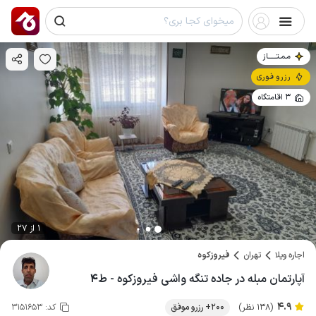
مـمـتــــــاز
رزرو فوری
3 اقامتگاه
1 از 27
اجاره ویلا
تهران
فیروزکوه
آپارتمان مبله در جاده تنگه واشی فیروزکوه - ط۴
4.9
(138 نظر)
200+ رزرو موفق
کد:
3151653