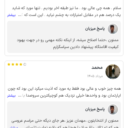
سلام . همه چی عالی بود . ما نیز طبقه اخر بودیم . تنها مورد که شاید
یک درصد هم در مقابل امتیازات به چشم نیاید . این است که کف
...
بیشتر
اشپرخانه یک لبه 4 سانتی دارد . و پای ما به آن گیر کرد. امیدوارم این نیز
به زودی بر طرف شود
پاسخ میزبان
ممنون ،حتما اصلاح میشه، از اینکه نکته مهمی رو در جهت بهبود
کیفیت اقامتگاه پیشنهاد دادین سپاسگزارم
محمد
مرداد 1405
همه چیز خوب و عالی بود فقط یه مورد که اذیت میکرد این بود که چون
اپارتمان بود و واحدها خیلی نزدیک هم کوچیکترین سروصدا باعث
...
بیشتر
میشد بهت تذکر بدم که اروم تر باشید
پاسخ میزبان
ممنون از انتخابتون ،مهمان عزیز ،هر جای دیگه حتی مراسم عروسی
هم که تو تالار ،باغ ویلا یا هرجا هم که باشه نهایت تا ساعت 12 ،،
...
بیشتر