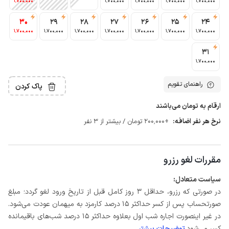
1٬700٬000
1٬700٬000
1٬700٬000
1٬700٬000
1٬700٬000
30
29
28
27
26
25
24
1٬700٬000
1٬700٬000
1٬700٬000
1٬700٬000
1٬700٬000
1٬700٬000
1٬700٬000
31
1٬700٬000
راهنمای تقویم
پاک کردن
ارقام به تومان می‌باشند
نرخ هر نفر اضافه:
+200٬000 تومان / بیشتر از 3 نفر
مقررات لغو رزرو
سیاست متعادل:
در صورتی که رزرو، حداقل 3 روز کامل قبل از تاریخ ورود لغو گردد؛ مبلغ
صورتحساب پس از کسر حداکثر 15 درصد کارمزد به میهمان عودت می‌شود.
در غیر اینصورت اجاره شب اول بعلاوه حداکثر 15 درصد شب‌های باقیمانده
کسر می‌شود.
توضیحات بیشتر