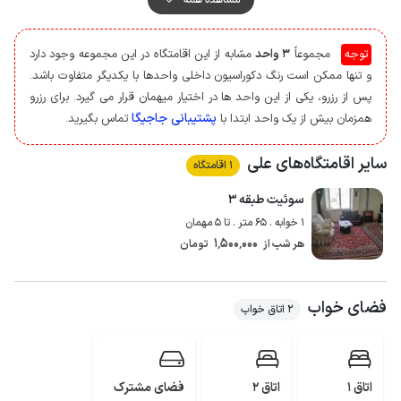
فاصله حدود 500 متری استفاده نمایند.
کیفیت پوشش شبکه تلفن همراه برای اپراتور ایرانسل و همراه اول در مکالمه خوب
توجه
مجموعاً
3 واحد
مشابه از این اقامتگاه در این مجموعه وجود دارد
و اینترنت نیز به صورت 4g است.
و تنها ممکن است رنگ دکوراسیون داخلی واحدها با یکدیگر متفاوت باشد.
پس از رزرو، یکی از این واحد ها در اختیار میهمان قرار می گیرد. برای رزرو
پشتیبانی جاجیگا
همزمان بیش از یک واحد ابتدا با
تماس بگیرید.
سایر اقامتگاه‌های علی
1 اقامتگاه
سوئیت طبقه ۳
1 خوابه . 65 متر . تا 5 مهمان
1٬500٬000
هر شب از
تومان
فضای خواب
2 اتاق خواب
اتاق 1
اتاق 2
فضای مشترک