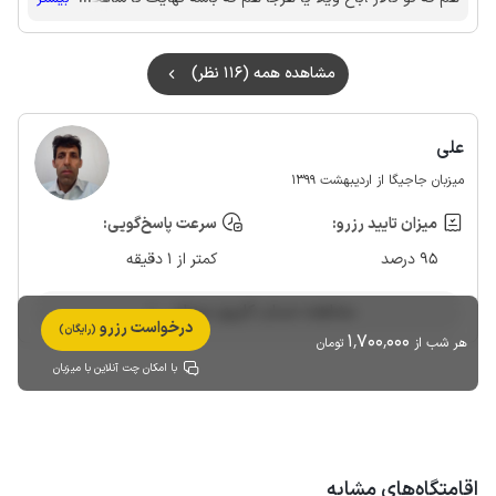
ساعت 1/5شب پنجره ها باز و تعداد شما هم 9نفر ،خود همهمه
نفرات بالا بماند موزیک هم بلند کردین و پنجره باز ،بهتون حق میدم
مشاهده همه (116 نظر)
دوست دارین شاد باشین ولی انصافا ساعت 1/5شب که بهتون پیام
دادم هرجا باشین تو این تایم ،دل کوه ،وسط جنگل ،وسط دریا دل
کویر ،آرامش اونجا بهم میریزه ،اینجا که آپارتمانه ،مهمان گرامی یه
علی
گلایه کوچیک هم دارم ،همه مهمانان میگن سقف ستاره ها 5تاست
میزبان جاجیگا از اردیبهشت 1399
ولی ما میخوایم بیشتر ستاره بخصوص بابت نظافت بدیم ولی شما
4تا دادین ، ،دوستتون دارم ،براتون تنی سالم و دلی شاد را آرزو دارم
میزان تایید رزرو:
سرعت پاسخ‌گویی:
95 درصد
کمتر از 1 دقیقه
مشاهده حساب کاربری میزبان
درخواست رزرو
(رایگان)
1٬700٬000
هر شب از
تومان
با امکان چت آنلاین با میزبان
اقامتگاه‌های مشابه