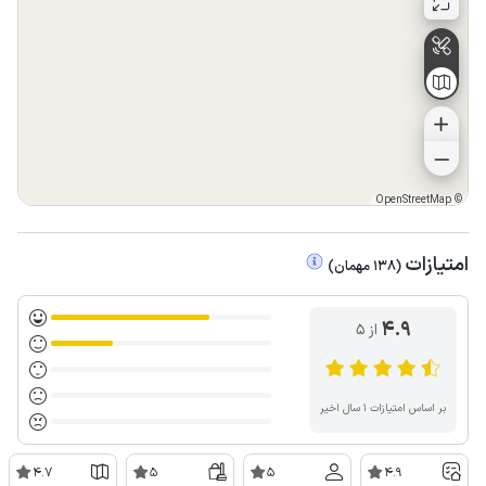
OpenStreetMap
©
امتیازات
(
138
مهمان
)
4.9
از ۵
بر اساس امتیازات ۱ سال اخیر
4.7
5
5
4.9