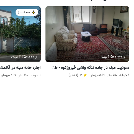
مـمـتــــــاز
2٬250٬000
1٬500٬000
از
تومان
از
تومان
سوئیت مبله در جاده تنگه واشی فیروزکوه - ط۳
اجاره خانه مبله در قائمشه
1 خوابه . 65 متر . تا 5 مهمان
5
(1 نظر)
1 خوابه . 110 متر . تا 2 مهمان