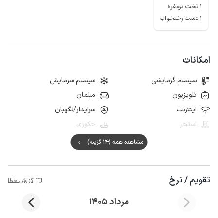
1 تخت دونفره
1 دست رختخواب
امکانات
سیستم گرمایشی
سیستم سرمایش
تلویزیون
مبلمان
اینترنت
سرایدار/نگهبان
استخر
جکوزی
مشاهده همه (14 گزینه)
تقویم / نرخ
گزارش خطا
مرداد 1405