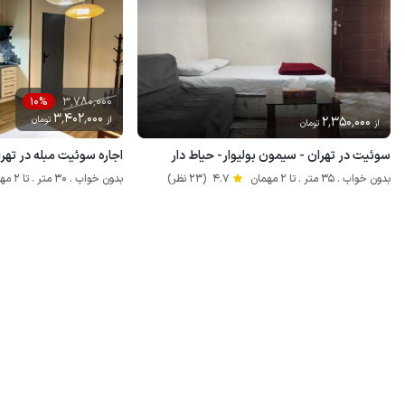
3٬780٬000
10%
3٬402٬000
2٬350٬000
از
تومان
از
تومان
سوئیت در تهران - سیمون بولیوار- حیاط دار
اجاره سوئیت مبله در تهرا
بدون خواب . 35 متر . تا 2 مهمان
4.7
(23 نظر)
بدون خواب . 30 متر . تا 2 مهمان