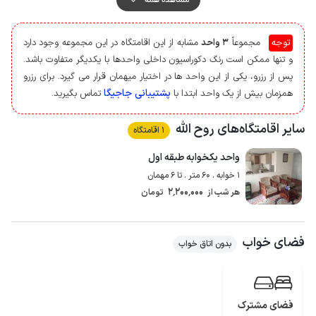
سکونت دارد، همچنین دروازه ورودی به صورت مشترک با ساکنین سوئیت های دیگر
مورد استفاده قرار می گیرد. جهت تامین امنیت بیشتر نیز مشاعات و کوچه مجهز
توجه
مجموعاً
3 واحد
مشابه از این اقامتگاه در این مجموعه وجود دارد
به دوربین مداربسته می باشد.
و تنها ممکن است رنگ دکوراسیون داخلی واحدها با یکدیگر متفاوت باشد.
به منظور تهیه مایحتاج روزانه، دسترسی به سوپرمارکت با فاصله حدود 20 متر و
پس از رزرو، یکی از این واحد ها در اختیار میهمان قرار می گیرد. برای رزرو
نانوایی با پیمودن مسافتی در حدود 40 متر ممکن است.
پشتیبانی جاجیگا
همزمان بیش از یک واحد ابتدا با
تماس بگیرید.
پوشش شبکه تلفن همراه برای دو اپراتور ایرانسل و همراه اول در مکالمه خوب و
دسترسی به اینترنت به صورت 4g می باشد، همچنین سوئیت مجهز به وای فای
سایر اقامتگاه‌های روح الله
1 اقامتگاه
رایگان است.
واحد یکخوابه طبقه اول
1 خوابه . 60 متر . تا 6 مهمان
2٬200٬000
هر شب از
تومان
فضای خواب
بدون اتاق خواب
فضای مشترک