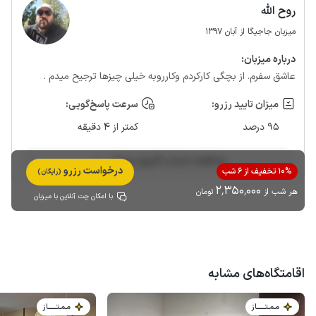
روح الله
میزبان جاجیگا از آبان 1397
درباره‌ میزبان:
عاشق سفرم. از بچگی کارکردم وکارروبه خیلی چیزها ترجیح میدم .
میزان تایید رزرو:
سرعت پاسخ‌گویی:
95 درصد
کمتر از 4 دقیقه
مشاهده حساب کاربری میزبان
درخواست رزرو
10% تخفیف از 6 شب
(رایگان)
2٬350٬000
هر شب از
تومان
با امکان چت آنلاین با میزبان
اقامتگاه‌های مشابه
مـمـتــــــاز
مـمـتــــــاز