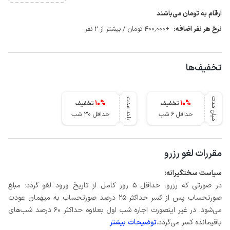
ارقام به تومان می‌باشند
نرخ هر نفر اضافه:
+400٬000 تومان / بیشتر از 2 نفر
تخفیف‌ها
میان مدت
بلند مدت
10
%
10
%
تخفیف
تخفیف
حداقل 6 شب
حداقل 30 شب
مقررات لغو رزرو
سیاست سختگیرانه:
در صورتی که رزرو، حداقل 5 روز کامل از تاریخ ورود لغو گردد؛ مبلغ
صورتحساب پس از کسر حداکثر 25 درصد صورتحساب به میهمان عودت
می‌شود. در غیر اینصورت اجاره شب اول بعلاوه حداکثر 60 درصد شب‌های
باقیمانده کسر می‌گردد.
توضیحات بیشتر