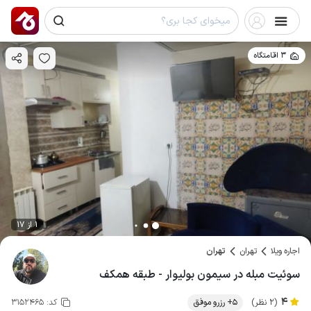
3 اقامتگاه
1 از 17
اجاره ویلا
تهران
تهران
سوئیت مبله در سیمون بولیوار - طبقه همکف
4
(2 نظر)
5+ رزرو موفق
کد:
3152465