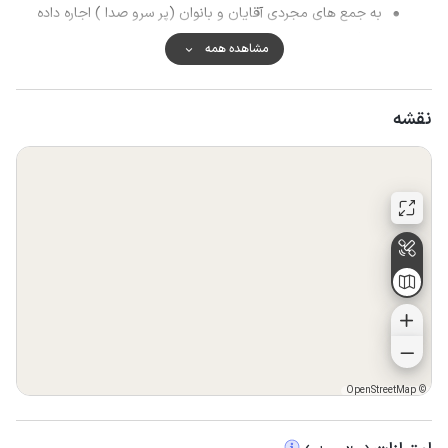
به جمع های مجردی آقایان و بانوان (پر سرو صدا ) اجاره داده
نمیشود.
مشاهده همه
استعمال دخانیات فقط در (تراس) مجاز است.
روشن کردن آتش در تراس ممنوع است.
در صورت اعمال خسارت هزینه آن به طور کامل از مهمان دریافت
نقشه
میشود.
از پذیرش افراد پر سرو صدا که باعث (سلب آرامش و آسایش
)واحد های دیگر میشوند معذوریم.
در صورت عدم رعایت قوانین و موارد گفته شده (رزرو شما حین
اقامت کنسل شده )و مبلغ عودت میگردد.
OpenStreetMap
©