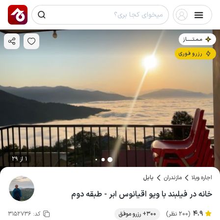
مـمـتــــــاز
رزرو فوری
1 از 29
اجاره ویلا
مازندران
بابل
خانه در فیلبند با ویو اقیانوس ابر - طبقه دوم
4.9
(200 نظر)
300+ رزرو موفق
کد:
3152736