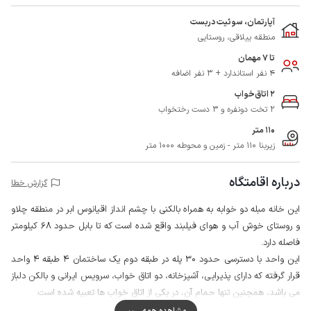
آپارتمان، سوئیت دربست
منطقه ییلاقی، روستایی
تا 7 مهمان
4 نفر استاندارد + 3 نفر اضافه
2 اتاق‌خواب
2 تخت دونفره و 3 دست رختخواب
110 متر
زیربنا 110 متر - زمین و محوطه 1000 متر
درباره اقامتگاه
گزارش خطا
این خانه مبله دو خوابه به همراه بالکنی با چشم انداز اقیانوس ابر در منطقه چلاو
و روستای خوش آب و هوای فیلبند واقع شده است که تا بابل حدود 68 کیلومتر
فاصله دارد.
این واحد با دسترسی حدود 30 پله در طبقه دوم یک ساختمان 4 طبقه 4 واحد
قرار گرفته که دارای پذیرایی، آشپزخانه، دو اتاق خواب، سرویس ایرانی و بالکن دلباز
می باشد، همچنین تنها حمام آن، در یکی از اتاق خواب ها تعبیه شده است.
محوطه با دیوار محصور شده و میزبان نیز در همین ساختمان سکونت دارد،
مشاهده همه