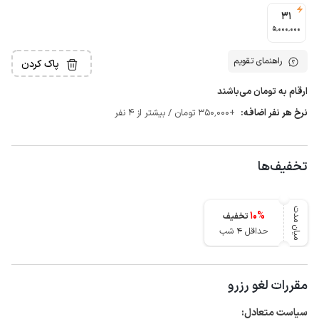
31
5٬000٬000
راهنمای تقویم
پاک کردن
ارقام به تومان می‌باشند
نرخ هر نفر اضافه:
+350٬000 تومان / بیشتر از 4 نفر
تخفیف‌ها
میان مدت
10
%
تخفیف
حداقل 4 شب
مقررات لغو رزرو
سیاست متعادل: