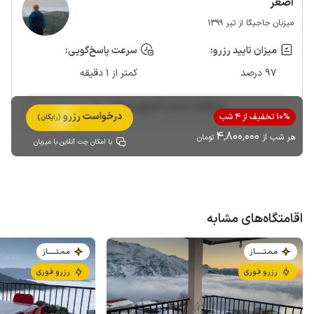
اصغر
میزبان جاجیگا از تیر 1399
میزان تایید رزرو:
سرعت پاسخ‌گویی:
97 درصد
کمتر از 1 دقیقه
مشاهده حساب کاربری میزبان
درخواست رزرو
10% تخفیف از 4 شب
(رایگان)
4٬800٬000
هر شب از
تومان
با امکان چت آنلاین با میزبان
اقامتگاه‌های مشابه
مـمـتــــــاز
مـمـتــــــاز
رزرو فوری
رزرو فوری