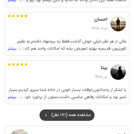
نداشت همه چی داخل واحد به اندازه و حتی بیشتر بود پتو و بالش و
...
بیشتر
ظرف و ظروف فقط چیزی ک اذیت کرد صدای طبقه بالایی بود و از نظر
قیمتی هم بنظرم یه مقدار بالاتره ولی بااین حال چون خیلی تمیزه می
احسان
ارزه
مرداد 1405
عالی از هر نظر.خیلی خوش گذشت.فقط یه پیشنهاد داشتم.به نظرم
تلویزیون قدیمیه بهتره تعویض بشه که امکانات واحد هم کاملتر
...
بیشتر
بشه.ممنون از مالک محترم
بیتا
تیر 1405
با تشکر از زحماتتون،اوقات بسیار خوبی در خانه شما سپری کردیم،بسیار
تمیز بود و امکانات رفاهی مناسبی داشت،ممنون از برخورد خوب جناب
...
بیشتر
پنجی🙏🏼
مشاهده همه (181 نظر)