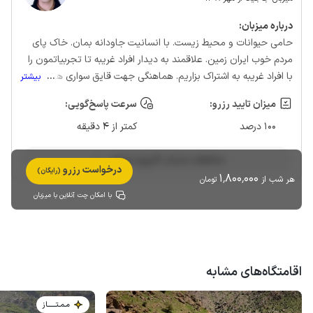
درباره‌ میزبان:
حامی حیوانات و محیط زیست. با انسانیت جاودانه بمان‌. خاک پای
مردم خوب ایران زمین. علاقمند به دیدار افراد غریبه تا تجربیاتمون را
با افراد غریبه به اشتراک بزاریم. هماهنگی جهت قایق سواری هر سه
...
بیشتر
اسکله،هجیج،ناو،سلین
میزان تایید رزرو:
سرعت پاسخ‌گویی:
100 درصد
کمتر از 4 دقیقه
مشاهده حساب کاربری میزبان
درخواست رزرو
(رایگان)
1٬800٬000
هر شب از
تومان
با امکان چت آنلاین با میزبان
اقامتگاه‌های مشابه
مـمـتــــــاز