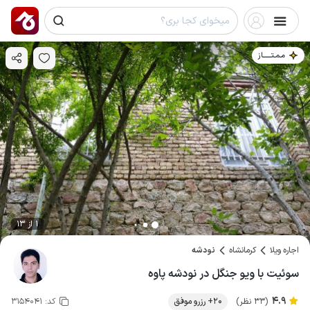
مـمـتــــــاز
1 از 13
اجاره ویلا
کرمانشاه
نودشه
سوئیت با ویو جنگل در نودشه پاوه
4.9
(33 نظر)
20+ رزرو موفق
کد:
3154041