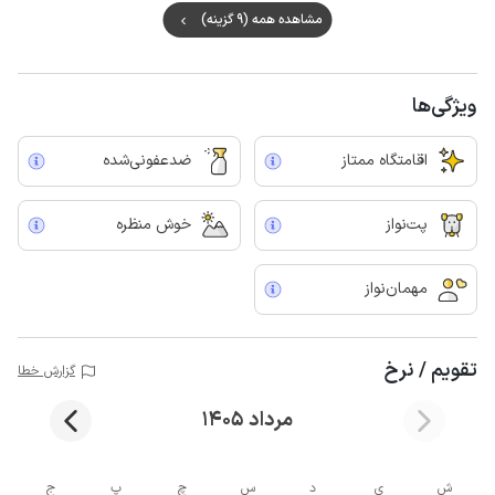
مشاهده همه (9 گزینه)
ویژگی‌ها
اقامتگاه ممتاز
ضدعفونی‌شده
پت‌نواز
خوش منظره
مهمان‌نواز
تقویم / نرخ
گزارش خطا
مرداد 1405
ش
ی
د
س
چ
پ
ج