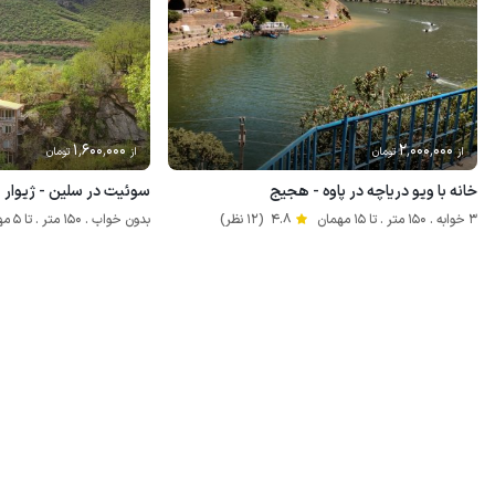
1٬600٬000
2٬000٬000
از
تومان
از
تومان
خانه با ویو دریاچه در پاوه - هجیج
سوئیت در سلین - ژیوار - 
3 خوابه . 150 متر . تا 15 مهمان
4.8
(12 نظر)
بدون خواب . 150 متر . تا 5 مهمان