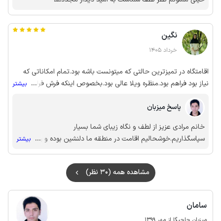
نگین
خرداد 1405
اقامتگاه در تمیزترین حالتی که میتونست باشه بود.تمام امکاناتی که
نیاز بود فراهم بود.منظره ویلا عالی بود.بخصوص اینکه فرش فراهم کرده
...
بیشتر
بودن که تراس بندازیم و لذت ببریم.ممنون از آقای صوفی که انقدر
پاسخ میزبان
باملاحظه و مهمان نواز بودن.حتما به دوستان این ویلا رو پیشنهاد
میدم.همینطور در سفرهای بعدی مزاحمشون میشم
خانم مرادی عزیز از لطف و نگاه زیبای شما بسیار
سپاسگذاریم.خوشحالیم اقامت در منطقه ما دلنشین بوده و رضایت
...
بیشتر
شما،بهترین پاداش ماست.به امید دیدار مجدد🙏
مشاهده همه (30 نظر)
سامان
میزبان جاجیگا از مهر 1399