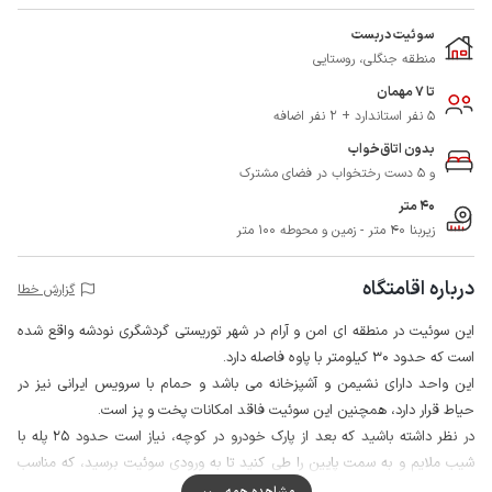
سوئیت دربست
منطقه جنگلی، روستایی
تا 7 مهمان
5 نفر استاندارد + 2 نفر اضافه
بدون اتاق‌خواب
و 5 دست رختخواب در فضای مشترک
40 متر
زیربنا 40 متر - زمین و محوطه 100 متر
درباره اقامتگاه
گزارش خطا
این سوئیت در منطقه ای امن و آرام در شهر توریستی گردشگری نودشه واقع شده
است که حدود 30 کیلومتر با پاوه فاصله دارد.
این واحد دارای نشیمن و آشپزخانه می باشد و حمام با سرویس ایرانی نیز در
حیاط قرار دارد، همچنین این سوئیت فاقد امکانات پخت و پز است.
در نظر داشته باشید که بعد از پارک خودرو در کوچه، نیاز است حدود 25 پله با
شیب ملایم و به سمت پایین را طی کنید تا به ورودی سوئیت برسید، که مناسب
معلولین و سالمندان عزیز نمی باشد.
مشاهده همه