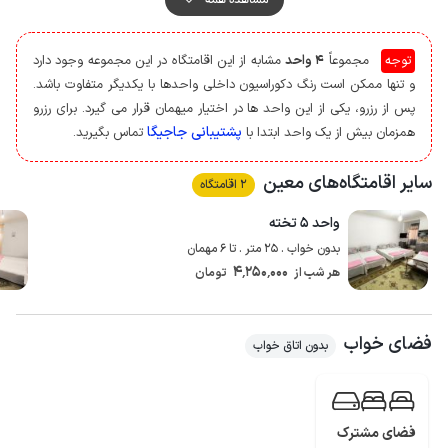
گفتنی است آب لوله کشی منطقه کیفیت لازم جهت آشامیدن را ندارد لذا توصیه
می شود با خود آب معدنی به همراه داشته باشید.
توجه
مجموعاً
4 واحد
مشابه از این اقامتگاه در این مجموعه وجود دارد
مهمانان گرامی می توانند برای تهیه مایحتاج روزانه خود از سوپرمارکت و نانوایی در
و تنها ممکن است رنگ دکوراسیون داخلی واحدها با یکدیگر متفاوت باشد.
فاصله حدود 100 متری استفاده نمایند.
پس از رزرو، یکی از این واحد ها در اختیار میهمان قرار می گیرد. برای رزرو
آنتن دهی تلفن همراه برای دو اپراتور ایرانسل و همراه اول در مکالمه خوب و
پشتیبانی جاجیگا
همزمان بیش از یک واحد ابتدا با
تماس بگیرید.
پوشش اینترنت 4g می باشد، همچنین وای فای رایگان در اختیار مهمانان قرار می
گیرد.
سایر اقامتگاه‌های معین
2 اقامتگاه
واحد ۵ تخته
بدون خواب . 25 متر . تا 6 مهمان
4٬250٬000
هر شب از
تومان
فضای خواب
بدون اتاق خواب
فضای مشترک