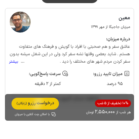
معین
میزبان جاجیگا از مهر 1399
درباره‌ میزبان:
عاشق سفر و هم صحبتی با افراد با گویش و فرهنگ های متفاوت
هستم . شاید بعضی وقتها نشه سفر کرد ولی در این شغل میشه بدون
سفر کردن مردم شهر های مختلف را دید .
...
بیشتر
میزان تایید رزرو:
سرعت پاسخ‌گویی:
95 درصد
کمتر از 2 دقیقه
مشاهده حساب کاربری میزبان
درخواست رزرو
10% تخفیف از 5 شب
(رایگان)
2٬550٬000
هر شب از
تومان
با امکان چت آنلاین با میزبان