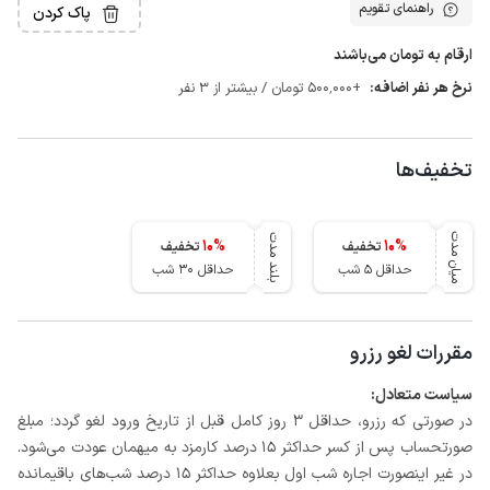
راهنمای تقویم
پاک کردن
ارقام به تومان می‌باشند
نرخ هر نفر اضافه:
+500٬000 تومان / بیشتر از 3 نفر
تخفیف‌ها
میان مدت
بلند مدت
10
%
10
%
تخفیف
تخفیف
حداقل 5 شب
حداقل 30 شب
مقررات لغو رزرو
سیاست متعادل:
در صورتی که رزرو، حداقل 3 روز کامل قبل از تاریخ ورود لغو گردد؛ مبلغ
صورتحساب پس از کسر حداکثر 15 درصد کارمزد به میهمان عودت می‌شود.
در غیر اینصورت اجاره شب اول بعلاوه حداکثر 15 درصد شب‌های باقیمانده