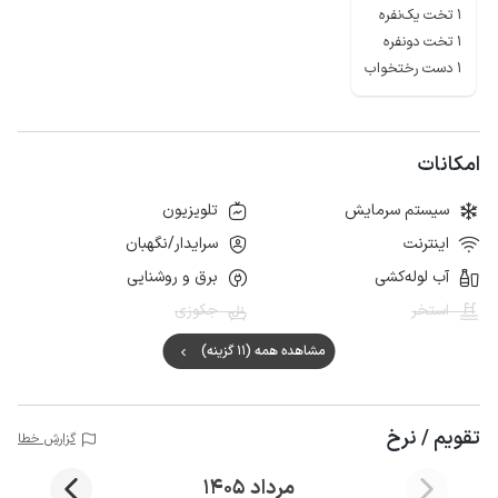
1 تخت یک‌نفره
1 تخت دونفره
1 دست رختخواب
امکانات
سیستم سرمایش
تلویزیون
اینترنت
سرایدار/نگهبان
آب لوله‌کشی
برق و روشنایی
استخر
جکوزی
مشاهده همه (11 گزینه)
تقویم / نرخ
گزارش خطا
مرداد 1405