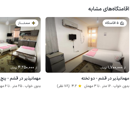
اقامتگاه‌های مشابه
5 اقامتگاه
مـمـتــــــاز
4٬250٬000
1٬700٬000
از
تومان
از
تومان
مهمانپذیر در قشم - دو تخته
مهمانپذیر در قشم - پنج 
بدون خواب . 16 متر . تا 3 مهمان
4.2
(78 نظر)
بدون خواب . 25 متر . تا 6 مهمان