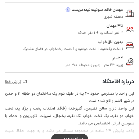
مهمان خانه، سوئیت نیمه دربست
منطقه شهری
تا 4 مهمان
3 نفر استاندارد + 1 نفر اضافه
بدون اتاق‌خواب
1 تخت یک‌نفره، 1 تخت دونفره و 1 دست رختخواب در فضای مشترک
24 متر
زیربنا 24 متر - زمین و محوطه 300 متر
درباره اقامتگاه
گزارش خطا
این واحد با دسترسی حدود 20 پله در طبقه دوم یک ساختمان دو طبقه 11 واحدی
در شهر قشم واقع شده است.
این واحد دارای سالن نشیمن، آشپزخانه (فاقد امکانات پخت و پز)، یک تخت
خواب دو نفره، یک تخت خواب تک نفره، یخچال، اسپیلت، تلویزیون و حمام با
سرویس ایرانی اختصاصی می باشد.
واحد پذیرش 24 ساعته در مجموعه مستقر می باشد و به جهت حفظ امنیت
بیشتر ورودی و مشاعات ساختمان مجهز به دوربین مداربسته است.
مشاهده همه