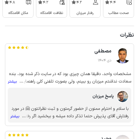
4.8
4.2
4.2
4.4
صحت مطالب
رفتار میزبان
نظافت اقامتگاه
مکان اقامتگاه
نظرات
مصطفی
دی 1404
مشخصات واحد، دقیقا همان چیزی بود که در سایت ذکر شده بود، بنده
سعادت نداشتم میزبان رو ببینم، ولی بصورت تلفنی کلی راهنمایی کردند.
...
بیشتر
تنها موردی که بود، برخورد بسیار سرد آقایی بود که در پذیرش اقامتگاه
پاسخ میزبان
حضور داشتند، گویا اعصاب نداشتند و اصلا نمیخاستن حرف بزنن. وگرنه
همه چیز بسیار عالی بود. تشکر میکنم از میزبان محترم و این اقامتگاه
با سلام و احترام ممنون از حضور گرمتون و ثبت نظراتتون 🤗 در مورد
رو به همه کسانی که قصد سفر به قشم رو دارن پیشنهاد میکنم. چون
رفتارش آقای پذیرش حتما تذکر داده میشه و ببخشید اگر رفتار سردی
...
بیشتر
داخل بازار قدیم قشم هست و مخصوصا در این موقع از سال، بسیار
داشتن و باعث ناراحتی شما مهمان عزیز ما شدن 🙏 خوشحال
لذت بخشه.
میشیم بازم تشریف بیارید در خدمتتون باشیم 🌷
وحید