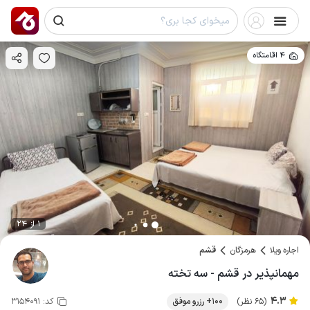
4 اقامتگاه
1 از 24
اجاره ویلا
هرمزگان
قشم
مهمانپذیر در قشم - سه تخته
4.3
(65 نظر)
100+ رزرو موفق
کد:
3154091