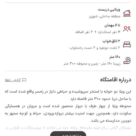
ویلایی دربست
منطقه ساحلی، شهری
تا 6 مهمان
4 نفر استاندارد + 2 نفر اضافه
2 اتاق‌خواب
2 تخت دونفره و 2 دست رختخواب
160 متر
زیربنا 160 متر - زمین و محوطه 300 متر
درباره اقامتگاه
گزارش خطا
این ویلا دو خوابه با استخر سرپوشیده و حیاطی دلباز در رامسر واقع شده است که
با ساحل دریا حدود 300 متر فاصله دارد.
محوطه ویلا از چهار طرف با دیوار محصور شده است و میزبان در همسایگی
سکونت دارد، همچنین جهت امنیت بیشتر دروازه ورودی، حیاط و کوچه مجهز به
دوربین مداربسته می باشد.
مهمانان گرامی برای تهیه مایحتاج روزانه خود می توانند از سوپرمارکت و نانوایی در
فاصله حدود 50 متری از ویلا استفاده نمایند.
مشاهده همه