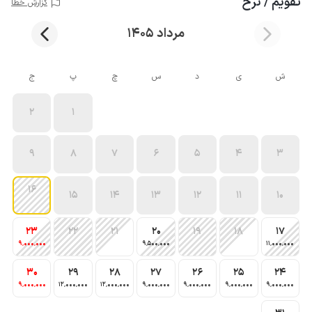
تقویم / نرخ
گزارش خطا
مرداد 1405
ش
ی
د
س
چ
پ
ج
2
1
9
8
7
6
5
4
3
16
15
14
13
12
11
10
23
22
21
20
19
18
17
9٬000٬000
9٬500٬000
11٬000٬000
30
29
28
27
26
25
24
9٬000٬000
12٬000٬000
12٬000٬000
9٬000٬000
9٬000٬000
9٬000٬000
9٬000٬000