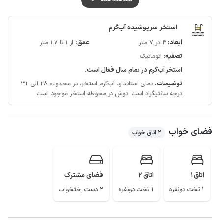
کیفیت پوشش شبکه تلفن همراه برای دو اپراتور ایرانسل و همراه اول در مکالمه
خوب و دسترسی به اینترنت نیز به صورت 4g است.
استخر سرپوشیده آب‌گرم
ابعاد:
4 در 7 متر
عمق:
از 1 تا 1.7 متر
تصفیه:
اتوماتیک
استخر آب‌گرم در تمام سال فعال است.
توضیحات:
دمای استاندارد آب‌گرم استخر، در محدوده 28 الی 32
درجه سانتیگراد است.
دوش در محوطه استخر موجود است.
فضای خواب
2 اتاق خواب
اتاق 1
اتاق 2
فضای مشترک
1 تخت دونفره
1 تخت دونفره
2 دست رختخواب