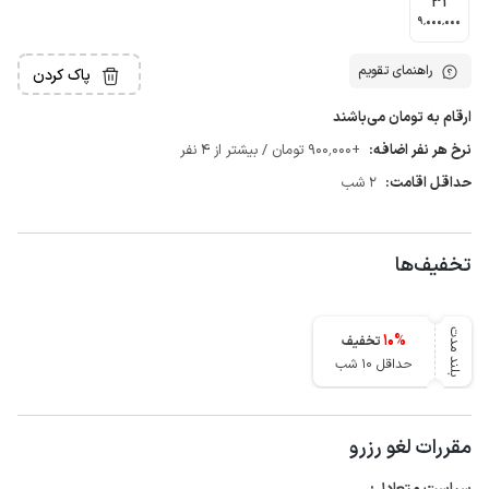
31
9٬000٬000
راهنمای تقویم
پاک کردن
ارقام به تومان می‌باشند
نرخ هر نفر اضافه:
+900٬000 تومان / بیشتر از 4 نفر
حداقل اقامت:
2 شب
تخفیف‌ها
بلند مدت
10
%
تخفیف
حداقل 10 شب
مقررات لغو رزرو