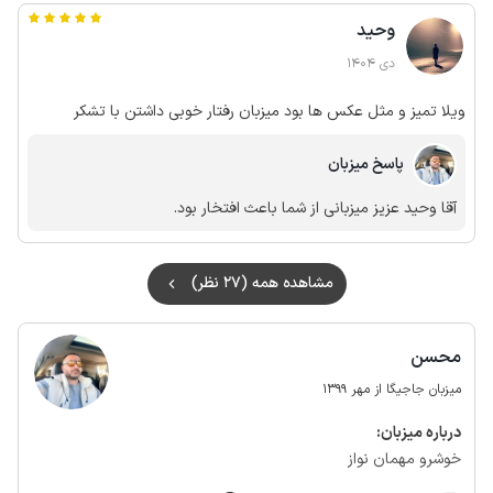
پکیج رو خدمت خانومتون نشون داده بودم، میشد خودتون درجه رو
🙏🏻
وحید
بیشتر کنید یا با بنده تماس بگیرید که مجدد انجام وظیفه کنم، انشالا
سفر بعدی بیشتر باهم درتماس خواهیم بود که راحتی بیشتری بتونم
دی 1404
براتون فراهم کنم🙏
ویلا تمیز و مثل عکس ها بود میزبان رفتار خوبی داشتن با تشکر
پاسخ میزبان
آقا وحید عزیز میزبانی از شما باعث افتخار بود.
مشاهده همه (27 نظر)
محسن
میزبان جاجیگا از مهر 1399
درباره‌ میزبان:
خوشرو مهمان نواز