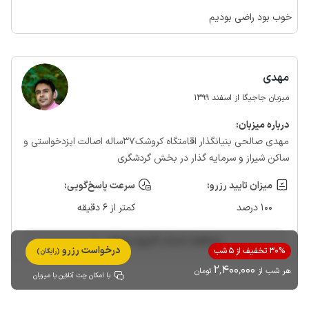
خوب بود راضی بودیم
مهدی
میزبان جاجیگا از اسفند 1399
درباره‌ میزبان:
مهدی صالحی بنیانگذار اقامتگاه کروشک37ساله اصالت ایزدخواستی و
ساکن شیراز و سرمایه گذار در بخش گردشگری
میزان تایید رزرو:
سرعت پاسخ‌گویی:
100 درصد
کمتر از 6 دقیقه
مشاهده حساب کاربری میزبان
درخواست رزرو
30% تخفیف از 5 شب
(رایگان)
2٬400٬000
هر شب از
تومان
با امکان چت آنلاین با میزبان