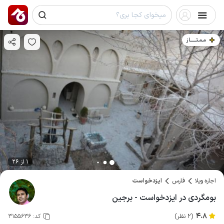
مـمـتــــــاز
1 از 26
اجاره ویلا
فارس
ایزدخواست
بومگردی در ایزدخواست - برجین
4.8
(2 نظر)
کد:
3155636