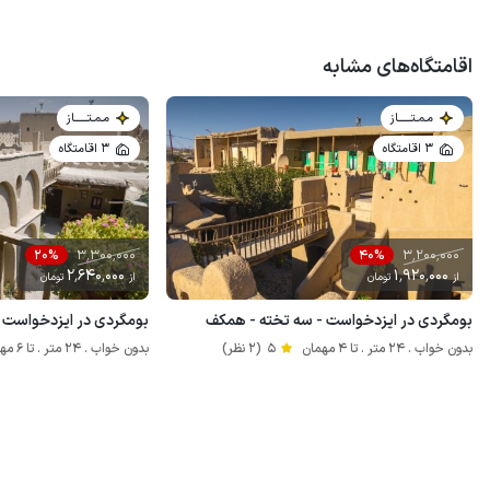
اقامتگاه‌های مشابه
مـمـتــــــاز
مـمـتــــــاز
3 اقامتگاه
3 اقامتگاه
3٬300٬000
3٬200٬000
20%
40%
2٬640٬000
1٬920٬000
از
تومان
از
تومان
بومگردی در ایزدخواست - سه تخته - همکف
بومگردی در ایزدخواست -
بدون خواب . 24 متر . تا 4 مهمان
5
(2 نظر)
بدون خواب . 24 متر . تا 6 مهمان