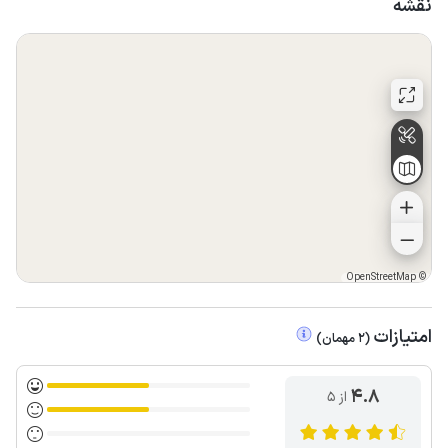
نقشه
OpenStreetMap
©
امتیازات
(
2
مهمان
)
4.8
از ۵