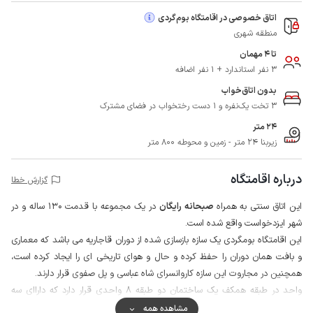
اتاق خصوصی در اقامتگاه بوم‌گردی
منطقه شهری
تا 4 مهمان
3 نفر استاندارد + 1 نفر اضافه
بدون اتاق‌خواب
3 تخت یک‌نفره و 1 دست رختخواب در فضای مشترک
24 متر
زیربنا 24 متر - زمین و محوطه 800 متر
درباره اقامتگاه
گزارش خطا
این اتاق سنتی به همراه
صبحانه رایگان
در یک مجموعه با قدمت 130 ساله و در
شهر ایزدخواست واقع شده است.
این اقامتگاه بومگردی یک سازه بازسازی شده از دوران قاجاریه می‌ باشد که معماری
و بافت همان دوران را حفظ کرده و حال و هوای تاریخی ای را ایجاد کرده است،
همچنین در مجاروت این سازه کاروانسرای شاه عباسی و پل صفوی قرار دارند.
واحد در طبقه همکف یک ساختمان دو طبقه 8 واحدی قرار دارد که داراای سه
تخت تک نفره، رخت خواب سنتی، پکیج و هیتر برقی می باشد و فاقد امکانات
مشاهده همه