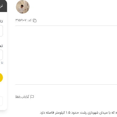
نر
کد:
3156107
تا
تع
تا 1 کودک زیر 5 سال در صورتحساب لحاظ نمی گردد
گزارش خطا
شهرداری رشت حدود 1.5 کیلومتر فاصله دارد.