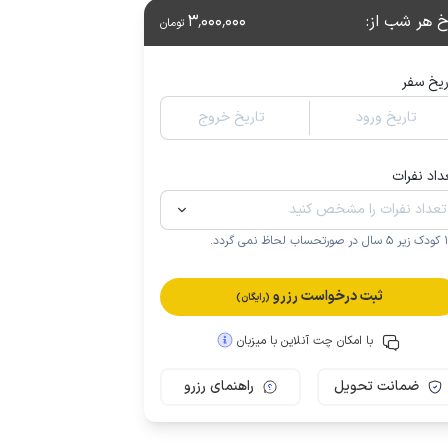
خ هر شب از
:
3٬000٬000
تومان
ریخ سفر
تاریخ ورود
تاریخ خروج
داد نفرات
.
ثبت درخواست رزرو
(رایگان)
با امکان چت آنلاین با میزبان
ضمانت تحویل
راهنمای رزرو