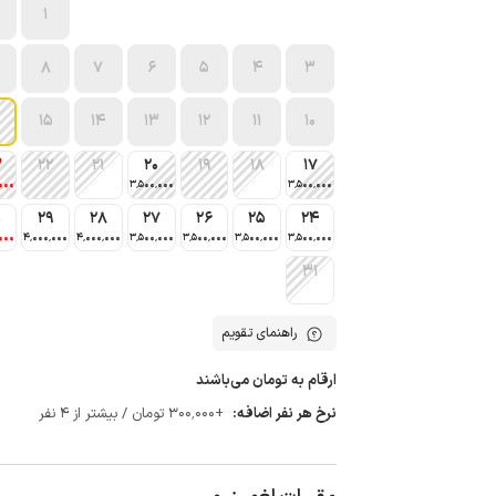
1
8
7
6
5
4
3
15
14
13
12
11
10
3
22
21
20
19
18
17
000
3٬500٬000
3٬500٬000
0
29
28
27
26
25
24
000
4٬000٬000
4٬000٬000
3٬500٬000
3٬500٬000
3٬500٬000
3٬500٬000
31
راهنمای تقویم
ارقام به تومان می‌باشند
نرخ هر نفر اضافه:
+300٬000 تومان / بیشتر از 4 نفر