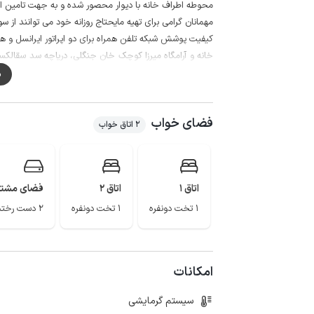
محوطه اطراف خانه با دیوار محصور شده و به جهت تامین ام
مهمانان گرامی برای تهیه مایحتاج روزانه خود می توانند از سوپرمارکت و نانوایی د
کیفیت پوشش شبکه تلفن همراه برای دو اپراتور ایرانسل و همراه
خانه و آرامگاه میرزا کوچک خان جنگلی، دریاچه سد سقالکسا
... از دیگر جاذبه های توریستی این شهر است.
م
فضای خواب
2 اتاق خواب
اتاق 1
اتاق 2
فضای مشت
1 تخت دونفره
1 تخت دونفره
2 دست رختخواب
امکانات
سیستم گرمایشی