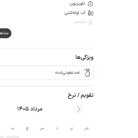
تلویزیون
آب لوله‌کشی
استخر
مشاهده هم
ویژگی‌ها
ضدعفونی‌شده
تقویم / نرخ
مرداد 1405
ش
ی
د
س
چ
پ