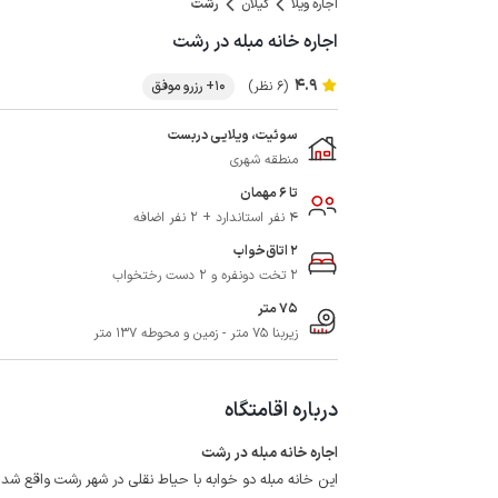
اجاره ویلا
گیلان
رشت
اجاره خانه مبله در رشت
4.9
(6 نظر)
10+ رزرو موفق
سوئیت، ویلایی دربست
منطقه شهری
تا 6 مهمان
4 نفر استاندارد + 2 نفر اضافه
2 اتاق‌خواب
2 تخت دونفره و 2 دست رختخواب
75 متر
زیربنا 75 متر - زمین و محوطه 137 متر
درباره اقامتگاه
اجاره خانه مبله در رشت
این خانه مبله دو خوابه با حیاط نقلی در شهر رشت واقع شده که با میدان 