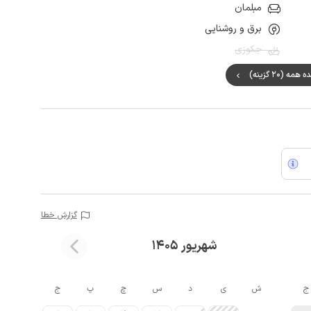
مبلمان
برق و روشنایی
جکوزی
ه (20 گزینه)
گزارش خطا
شهریور 1405
ج
ش
ی
د
س
چ
پ
ج