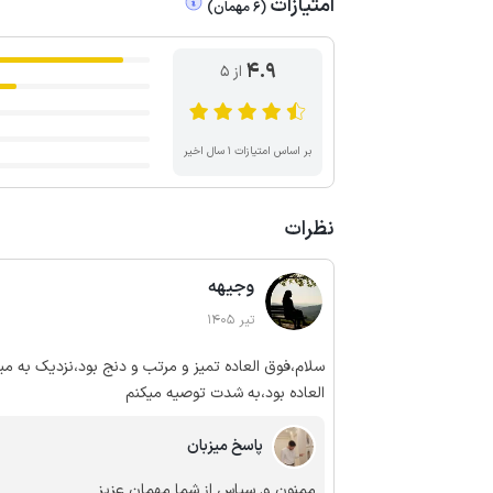
امتیازات
(
6
مهمان
)
4.9
از ۵
بر اساس امتیازات ۱ سال اخیر
نظرات
وجیهه
تیر 1405
سلام،فوق العاده تمیز و مرتب و دنج بود،نزدیک به م
العاده بود،به شدت توصیه میکنم
پاسخ میزبان
ممنون و. سپاس از شما مهمان عزیز