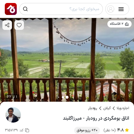
2 اقامتگاه
1 از 22
اجاره ویلا
گیلان
رودبار
اتاق بومگردی در رودبار - میرزاگلبند
4.8
(10 نظر)
20+ رزرو موفق
کد:
3157139