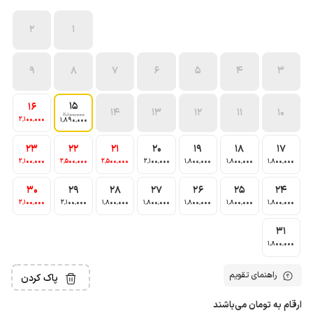
2
1
9
8
7
6
5
4
3
15
16
14
13
12
11
10
2٬100٬000
2٬100٬000
1٬890٬000
23
22
21
20
19
18
17
2٬100٬000
2٬500٬000
2٬500٬000
2٬100٬000
1٬800٬000
1٬800٬000
1٬800٬000
30
29
28
27
26
25
24
2٬100٬000
2٬100٬000
1٬800٬000
1٬800٬000
1٬800٬000
1٬800٬000
1٬800٬000
31
1٬800٬000
راهنمای تقویم
پاک کردن
ارقام به تومان می‌باشند