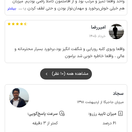
واحد واقعا تمیز و مرتب بود و از اقامتمون کاملا راضی بودیم. میزبان
هم خیلی خوش‌برخورد و مهمان‌نواز بودن و حتی لطف کردن یه غذای
...
بیشتر
نذری هم به صورت رایگان برامون آوردن.
امیررضا
خرداد 1405
واقعا ویوی کلبه رویایی و شگفت انگیز بود،برخورد بسیار محترمانه و
عالی ، واقعا خاطره خوبی شد برامون
مشاهده همه (10 نظر)
سجاد
میزبان جاجیگا از اردیبهشت 1398
میزان تایید رزرو:
سرعت پاسخ‌گویی:
61 درصد
کمتر از 3 دقیقه