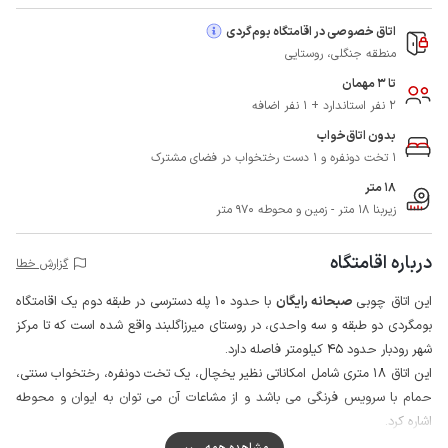
اتاق خصوصی در اقامتگاه بوم‌گردی
منطقه جنگلی، روستایی
تا 3 مهمان
2 نفر استاندارد + 1 نفر اضافه
بدون اتاق‌خواب
1 تخت دونفره و 1 دست رختخواب در فضای مشترک
18 متر
زیربنا 18 متر - زمین و محوطه 970 متر
درباره اقامتگاه
گزارش خطا
این اتاق چوبی
صبحانه رایگان
با حدود 10 پله دسترسی در طبقه دوم یک اقامتگاه
بومگردی دو طبقه و سه واحدی، در روستای میرزاگلبند واقع شده است که تا مرکز
شهر رودبار حدود 45 کیلومتر فاصله دارد.
این اتاق 18 متری شامل امکاناتی نظیر یخچال، یک تخت دونفره، رختخواب سنتی،
حمام با سرویس فرنگی می باشد و از مشاعات آن می توان به ایوان و محوطه
اشاره کرد.
این اتاق مجاور اتاق مشابه دیگر قرار دارد و با ایوانی بزرگ و با صفا در اختیار
مشاهده همه