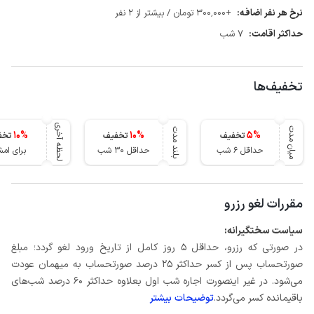
نرخ هر نفر اضافه:
+300٬000 تومان / بیشتر از 2 نفر
حداکثر اقامت:
7 شب
تخفیف‌ها
لحظه آخری
میان مدت
بلند مدت
10
%
10
%
5
%
تخفیف
تخفیف
تخف
حداقل 6 شب
حداقل 30 شب
برای ام
مقررات لغو رزرو
سیاست سختگیرانه:
در صورتی که رزرو، حداقل 5 روز کامل از تاریخ ورود لغو گردد؛ مبلغ
صورتحساب پس از کسر حداکثر 25 درصد صورتحساب به میهمان عودت
می‌شود. در غیر اینصورت اجاره شب اول بعلاوه حداکثر 60 درصد شب‌های
باقیمانده کسر می‌گردد.
توضیحات بیشتر