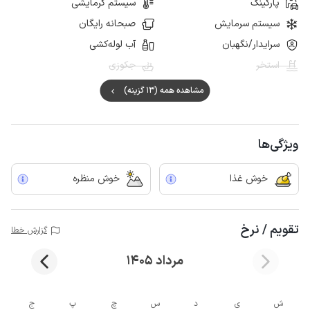
پارکینگ
سیستم گرمایشی
سیستم سرمایش
صبحانه رایگان
سرایدار/نگهبان
آب لوله‌کشی
استخر
جکوزی
مشاهده همه (13 گزینه)
ویژگی‌ها
خوش غذا
خوش منظره
تقویم / نرخ
گزارش خطا
مرداد 1405
ش
ی
د
س
چ
پ
ج