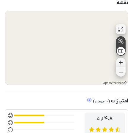
نقشه
OpenStreetMap
©
امتیازات
(
10
مهمان
)
4.8
از ۵