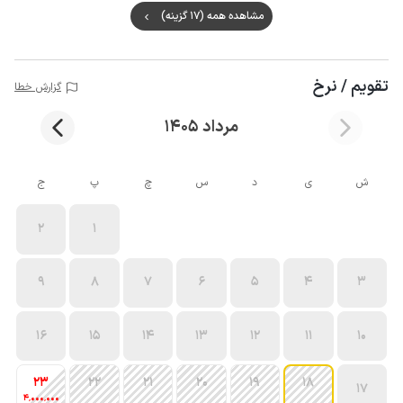
مشاهده همه (17 گزینه)
تقویم / نرخ
گزارش خطا
مرداد 1405
ش
ی
د
س
چ
پ
ج
2
1
9
8
7
6
5
4
3
16
15
14
13
12
11
10
23
22
21
20
19
18
17
4٬000٬000