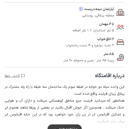
آپارتمان نیمه دربست
منطقه ییلاقی، روستایی
تا 6 مهمان
5 نفر استاندارد + 1 نفر اضافه
2 اتاق‌خواب
2 تخت دونفره و 4 دست رختخواب
85 متر
زیربنا 85 متر - زمین و محوطه 90 متر
درباره اقامتگاه
گزارش خطا
این واحد مبله دو خوابه در طبقه سوم یک ساختمان سه طبقه با راه پله مشترک در
ییلاق زیبای فیلبند واقع شده است.
همانطور که میدانید فیلبند جزو مناطق کوهستانی میباشد و دارای آب و هوایی
خنک میباشد ، همچنین اگر خوش اقبال باشید در بعضی از روزها شاهد هجوم ابر
و تشکیل اقیانوس ابر در زیر پای خود خواهید بود که در این خانه اقیانوس ابر
پیش روی شماست.
لازم به ذکر است در فیلبند به علت کمبود آب در روزهایی سهمیه بندی آب اجرا
مشاهده همه