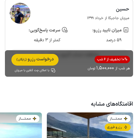
حسین
میزبان جاجیگا از خرداد 1399
میزان تایید رزرو:
سرعت پاسخ‌گویی:
59 درصد
کمتر از 3 دقیقه
مشاهده حساب کاربری میزبان
درخواست رزرو
10% تخفیف از 6 شب
(رایگان)
1٬500٬000
هر شب از
تومان
با امکان چت آنلاین با میزبان
اقامتگاه‌های مشابه
مـمـتــــــاز
مـمـتــــــاز
رزرو فوری