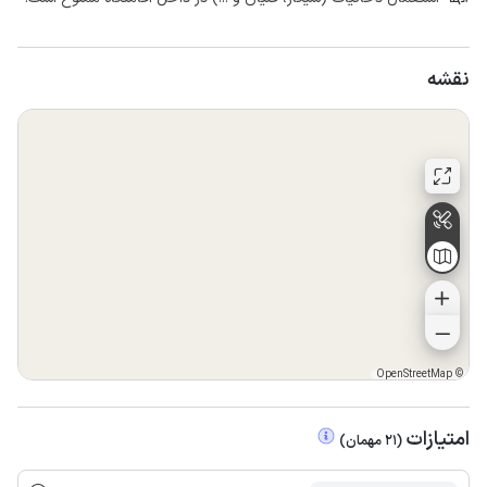
نقشه
OpenStreetMap
©
امتیازات
(
21
مهمان
)