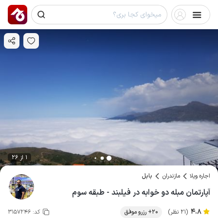
1 از 26
اجاره ویلا
مازندران
بابل
آپارتمان مبله دو خوابه در فیلبند - طبقه سوم
4.8
(21 نظر)
20+ رزرو موفق
کد:
3157246