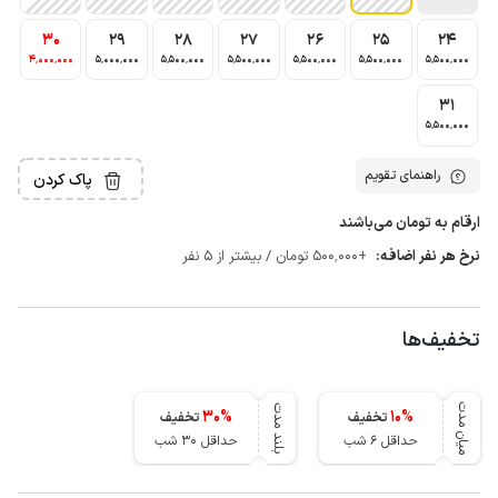
30
29
28
27
26
25
24
4٬000٬000
5٬000٬000
5٬500٬000
5٬500٬000
5٬500٬000
5٬500٬000
5٬500٬000
31
5٬500٬000
راهنمای تقویم
پاک کردن
ارقام به تومان می‌باشند
نرخ هر نفر اضافه:
+500٬000 تومان / بیشتر از 5 نفر
تخفیف‌ها
میان مدت
بلند مدت
30
%
10
%
تخفیف
تخفیف
حداقل 6 شب
حداقل 30 شب