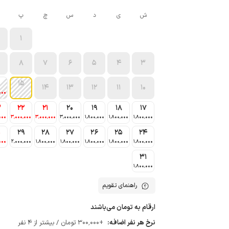
ش
ی
د
س
چ
پ
1
8
7
6
5
4
3
15
14
13
12
11
10
000
3
22
21
20
19
18
17
000
3٬000٬000
3٬000٬000
3٬000٬000
1٬800٬000
1٬800٬000
1٬800٬000
0
29
28
27
26
25
24
000
2٬000٬000
1٬800٬000
1٬800٬000
1٬800٬000
1٬800٬000
1٬800٬000
31
1٬800٬000
راهنمای تقویم
ارقام به تومان می‌باشند
نرخ هر نفر اضافه:
+300٬000 تومان / بیشتر از 4 نفر