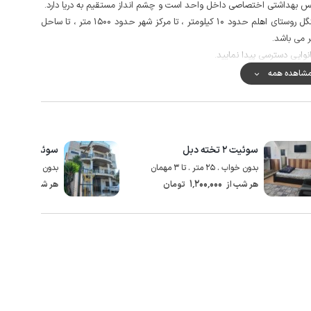
یس بهداشتی اختصاصی داخل واحد است و چشم انداز مستقیم به دریا دارد.
فاصله این هتل آپارتمان تا ساحل دریا حدود 100 متر ، تا جنگل روستای اهلم حدود 10 کیلومتر ، تا مرکز شهر حدود 1500 متر ، تا ساحل
نوایی دسترسی پیدا نمایید.
سکلی ، قایق سواری ، شاتل ، موتورهای چهارچرخ ، اسب دوانی و . . . با
شاهده همه
سوئیت ۲ تخته دبل
سوئیت ۳
بدون خواب . 25 متر . تا 3 مهمان
بدون خواب . 20 متر . تا 5 مهمان
00٬000
1٬200٬000
هر شب از
تومان
هر شب از