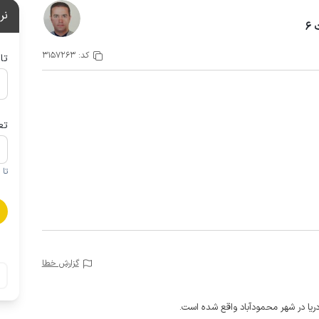
نر
۶
کد:
3157263
تا
تع
تا 1 کودک زیر 5 سال در صورتحساب لحاظ نمی گردد
گزارش خطا
دریا در شهر محمودآباد واقع شده است.