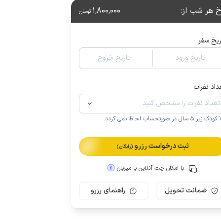
خ هر شب از
:
1٬800٬000
تومان
ریخ سفر
تاریخ ورود
تاریخ خروج
داد نفرات
.
ثبت درخواست رزرو
(رایگان)
با امکان چت آنلاین با میزبان
ضمانت تحویل
راهنمای رزرو