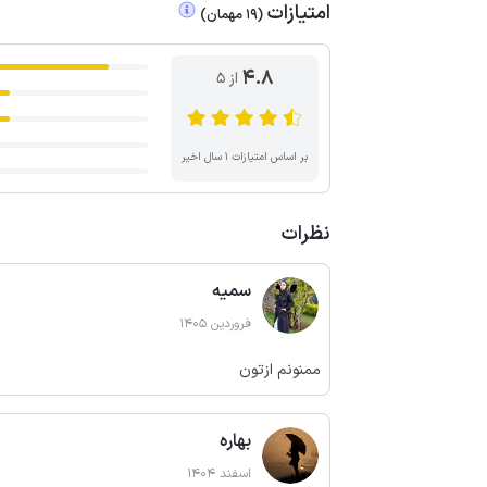
امتیازات
(
19
مهمان
)
4.8
از ۵
بر اساس امتیازات ۱ سال اخیر
نظرات
سمیه
فروردین 1405
ممنونم ازتون
بهاره
اسفند 1404