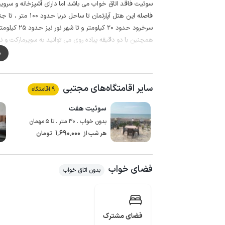
سوئیت فاقد اتاق خواب می باشد اما دارای آشپزخانه و سرو
سرخرود حدود 20 کیلومتر و تا شهر نور نیز حدود 25 کیلومتر می باشد.
همچنین با دو دقیقه پیاده روی می توانید به سوپرمارکت و نا
در ساحل نزدیک این اقامتگاه تفریحات دریایی نظیر : جت ا
م
پرداخت هزینه در دسترس شماست.
هتل آپارتمان دارای نگهبانی و پذیرش 24 ساعته می باشد و دوربین مدار بسته نیز نصب شده است.
سایر اقامتگاه‌های مجتبی
9 اقامتگاه
سوئیت هفت
بدون خواب . 30 متر . تا 5 مهمان
1٬690٬000
هر شب از
تومان
فضای خواب
بدون اتاق خواب
فضای مشترک