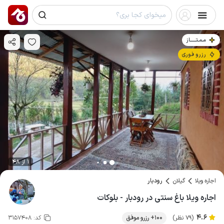
مـمـتــــــاز
رزرو فوری
1 از 48
اجاره ویلا
گیلان
رودبار
اجاره ویلا باغ سنتی در رودبار - بلوکات
4.6
(79 نظر)
100+ رزرو موفق
کد:
3157408