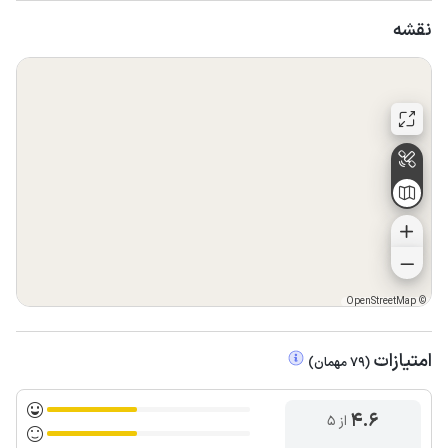
نقشه
OpenStreetMap
©
امتیازات
(
79
مهمان
)
4.6
از ۵