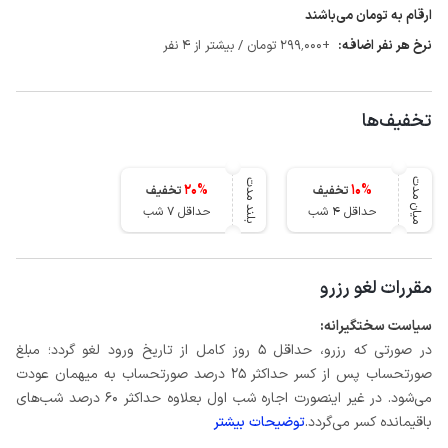
ارقام به تومان می‌باشند
نرخ هر نفر اضافه:
+299٬000 تومان / بیشتر از 4 نفر
تخفیف‌ها
میان مدت
بلند مدت
20
%
10
%
تخفیف
تخفیف
حداقل 4 شب
حداقل 7 شب
مقررات لغو رزرو
سیاست سختگیرانه:
در صورتی که رزرو، حداقل 5 روز کامل از تاریخ ورود لغو گردد؛ مبلغ
صورتحساب پس از کسر حداکثر 25 درصد صورتحساب به میهمان عودت
می‌شود. در غیر اینصورت اجاره شب اول بعلاوه حداکثر 60 درصد شب‌های
باقیمانده کسر می‌گردد.
توضیحات بیشتر