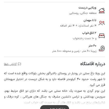
ویلایی دربست
منطقه جنگلی، روستایی
تا 8 مهمان
4 نفر استاندارد + 4 نفر اضافه
2 اتاق‌خواب
و 10 دست رختخواب
60 متر
زیربنا 60 متر - زمین و محوطه 800 متر
درباره اقامتگاه
گزارش خطا
این ویلا باغ سنتی در رودبار در روستای بالابراگور بخش بلوکات واقع شده است که
تا شهر رشت حدود 40 کیلومتر فاصله دارد و به شکل دربست در اختیار میهمانان
قرار می گیرد.
این بوم گردی به صورت یک خانه سنتی می باشد که دارای دو اتاق مرتبط بهم،
سرویس بهداشتی و تراسی دلنشین مشرف به جنگل های هیرکانی ، کوه درفک و
شالیزارهای برنج می باشد و اتاق های آن به صورت کف خواب است.
در این اقامتگاه امکان سفارش غذاهای محلی ( قرمه سبزی، میرزا قاسمی، باقلی
مشاهده همه