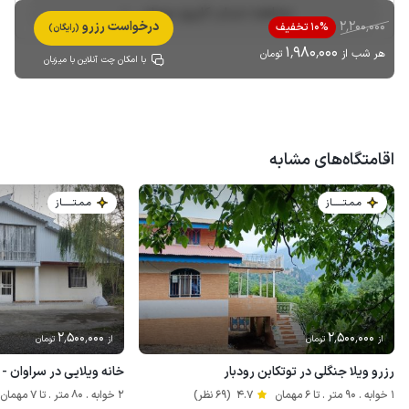
مشاهده حساب کاربری میزبان
2٬200٬000
درخواست رزرو
10% تخفیف
(رایگان)
1٬980٬000
هر شب از
تومان
با امکان چت آنلاین با میزبان
اقامتگاه‌های مشابه
مـمـتــــــاز
مـمـتــــــاز
2٬500٬000
2٬500٬000
از
تومان
از
تومان
رزرو ویلا جنگلی در توتکابن رودبار
خانه ویلایی در سراوان - 
1 خوابه . 90 متر . تا 6 مهمان
4.7
(69 نظر)
2 خوابه . 80 متر . تا 7 مهمان