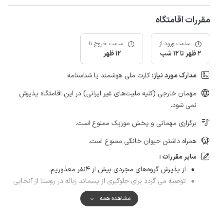
مقررات اقامتگاه
ساعت ورود از
ساعت خروج تا
2 ظهر تا 12 شب
12 ظهر
مدارک مورد نیاز:
کارت ملی هوشمند یا شناسنامه
مهمان خارجی (کلیه ملیت‌های غیر ایرانی) در این اقامتگاه پذیرش
نمی شود.
برگزاری مهمانی و پخش موزیک ممنوع است.
همراه داشتن حیوان خانگی ممنوع است.
سایر مقررات :
از پذیرش گروه‌های مجردی بیش از ۴نفر معذوریم.
توصیه می گردد برای جلوگیری از پسماند زباله در روستا از آنجایی
که جمع آوری و امحا زباله وظیفه ی ساکنین روستا می
مشاهده همه
باشد،میهمانان عزیز با حمل پسماند زباله تا ورودی شهر
بیجار(ورودی روستا) همکاری نمایند.