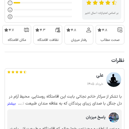
بر اساس امتیازات ۱ سال اخیر
4.7
4.3
4.8
4.8
صحت مطالب
رفتار میزبان
نظافت اقامتگاه
مکان اقامتگاه
نظرات
علی
خرداد 1405
با تشکر از سرکار خانم نجاتی بابت این اقامتگاه روستایی. محیط آرام در
دل جنگل با صدای زیبای پرندگان که به علاقه مندان طبیعت توصیه
...
بیشتر
میشود. منزل حدود ده دقیقه از جاده اصلی فاصله دارد ولی تمام مسیر
پاسخ میزبان
(جز 20 متر منتهی به خانه) آسفالت است و محیط طراف جاده به حدی
زیباست که خستگی سفر را از تنتان در می اورد.
ممنون از لطف و محبتتون،خوشحالم که اقامتگاه و طبیعت اش باعث