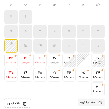
ش
ی
د
س
چ
پ
ج
2
1
9
8
7
6
5
4
3
16
15
14
13
12
11
10
17
23
22
21
20
19
18
2٬200٬000
3٬000٬000
3٬500٬000
3٬500٬000
2٬500٬000
2٬200٬000
1٬980٬000
30
29
28
27
26
25
24
2٬500٬000
2٬500٬000
2٬500٬000
2٬200٬000
2٬200٬000
2٬200٬000
2٬200٬000
31
2٬200٬000
راهنمای تقویم
پاک کردن