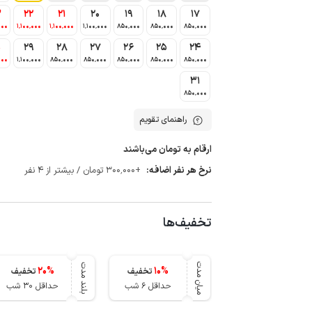
3
22
21
20
19
18
17
000
1٬100٬000
1٬100٬000
1٬100٬000
850٬000
850٬000
850٬000
0
29
28
27
26
25
24
000
1٬100٬000
850٬000
850٬000
850٬000
850٬000
850٬000
31
850٬000
راهنمای تقویم
ارقام به تومان می‌باشند
نرخ هر نفر اضافه:
+300٬000 تومان / بیشتر از 4 نفر
تخفیف‌ها
میان مدت
بلند مدت
20
%
10
%
تخفیف
تخفیف
حداقل 6 شب
حداقل 30 شب