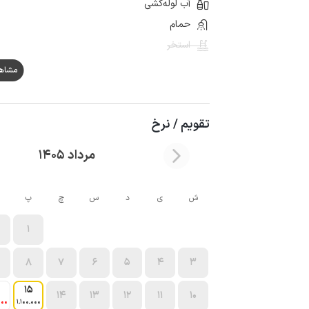
آب لوله‌کشی
حمام
استخر
مشاهده ه
تقویم / نرخ
مرداد 1405
ش
ی
د
س
چ
پ
1
8
7
6
5
4
3
15
14
13
12
11
10
000
1٬100٬000