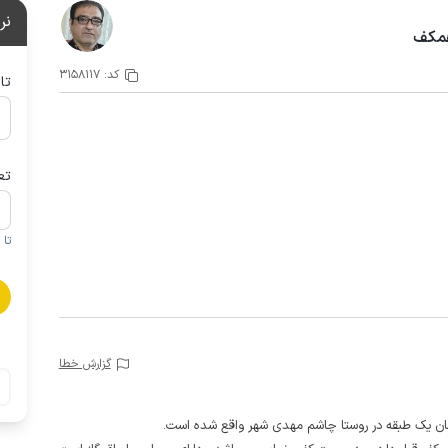
نر
همکف
کد:
3158117
تا
تع
تا 1 کودک زیر 5 سال در صورتحساب لحاظ نمی گردد
گزارش خطا