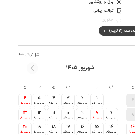
برق و روشنایی
توالت ایرانی
جکوزی
مه (11 گزینه)
گزارش خطا
شهریور 1405
ج
ش
ی
د
س
چ
پ
ج
6
5
4
3
2
1
2
1٬100٬000
1٬100٬000
850٬000
850٬000
850٬000
850٬000
13
12
11
10
9
8
7
9
1٬100٬000
1٬100٬000
850٬000
850٬000
850٬000
1٬100٬000
1٬100٬000
20
19
18
17
16
15
14
16
1٬100٬000
1٬100٬000
850٬000
850٬000
850٬000
850٬000
850٬000
1٬100٬