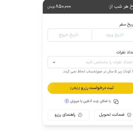
خ هر شب از
:
850٬000
تومان
ریخ سفر
تاریخ ورود
تاریخ خروج
داد نفرات
.
ثبت درخواست رزرو
(رایگان)
با امکان چت آنلاین با میزبان
ضمانت تحویل
راهنمای رزرو