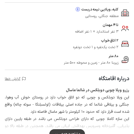
کلبه، ویلایی نیمه دربست
منطقه جنگلی، روستایی
تا 4 مهمان
3 نفر استاندارد + 1 نفر اضافه
2 اتاق‌خواب
2 تخت یک‌نفره و 1 تخت دونفره
80 متر
زیربنا 80 متر - زمین و محوطه 500 متر
درباره اقامتگاه
گزارش خطا
رزرو ویلا چوبی دوبلکس در شالما ماسال
این ویلا دوبلکس و چوبی که دو اتاق خواب دارد در روستای خوش آب وهوا،
جنگلی و ییلاقی شالما که در جاده اصلی ییلاقات (اولسبلنگا - سوئه چاله) واقع
شده است قرار دارد که حدود 10 کیلومتر با شهر ماسال فاصله دارد.
این سازه کاملا چوبی که دارای طراحی دوبلکس می باشد در طبقه پایین دارای
پذیرایی، آشپزخانه وسرویس بهداشتی ایرانی می باشد، همچنین در طبقه بالا دو
اتاق خواب، حمام، سرویس بهداشتی فرنگی و تراسی دلباز قرار دارد
مشاهده همه