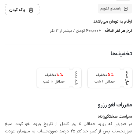
راهنمای تقویم
پاک کردن
ارقام به تومان می‌باشند
نرخ هر نفر اضافه:
+400٬000 تومان / بیشتر از 3 نفر
تخفیف‌ها
میان مدت
بلند مدت
10
%
5
%
تخفیف
تخفیف
حداقل 6 شب
حداقل 10 شب
مقررات لغو رزرو
سیاست سختگیرانه:
در صورتی که رزرو، حداقل 5 روز کامل از تاریخ ورود لغو گردد؛ مبلغ
صورتحساب پس از کسر حداکثر 25 درصد صورتحساب به میهمان عودت