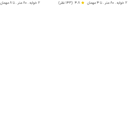
2 خوابه . 80 متر . تا 4 مهمان
4.8
(143 نظر)
2 خوابه . 80 متر . تا 8 مهمان