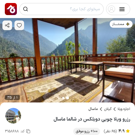
مـمـتــــــاز
1 از 35
اجاره ویلا
گیلان
ماسال
رزرو ویلا چوبی دوبلکس در شالما ماسال
4.9
(65 نظر)
100+ رزرو موفق
کد:
3158688