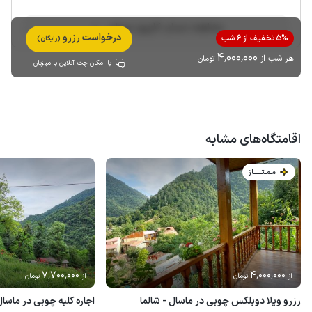
مشاهده حساب کاربری میزبان
درخواست رزرو
5% تخفیف از 6 شب
(رایگان)
4٬000٬000
هر شب از
تومان
با امکان چت آنلاین با میزبان
اقامتگاه‌های مشابه
مـمـتــــــاز
7٬700٬000
4٬000٬000
از
تومان
از
تومان
رزرو ویلا دوبلکس چوبی در ماسال - شالما
اجاره کلبه چوبی در ماسال