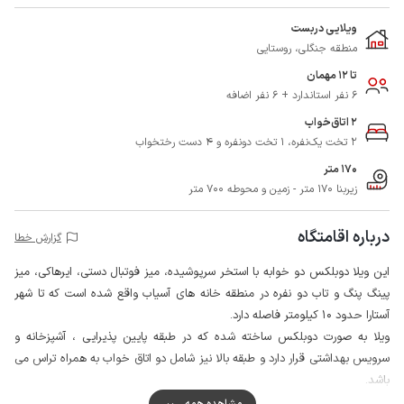
ویلایی دربست
منطقه جنگلی، روستایی
تا 12 مهمان
6 نفر استاندارد + 6 نفر اضافه
2 اتاق‌خواب
2 تخت یک‌نفره، 1 تخت دونفره و 4 دست رختخواب
170 متر
زیربنا 170 متر - زمین و محوطه 700 متر
درباره اقامتگاه
گزارش خطا
این ویلا دوبلکس دو خوابه با استخر سرپوشیده، میز فوتبال دستی، ایرهاکی، میز
پینگ پنگ و تاب دو نفره در منطقه خانه های آسیاب واقع شده است که تا شهر
آستارا حدود 10 کیلومتر فاصله دارد.
ویلا به صورت دوبلکس ساخته شده که در طبقه پایین پذیرایی ، آشپزخانه و
سرویس بهداشتی قرار دارد و طبقه بالا نیز شامل دو اتاق خواب به همراه تراس می
باشد.
فاصله این ویلا تا بازارچه ساحلی حدود 15 کیلومتر ، تا تالاب استیل حدود 20
مشاهده همه