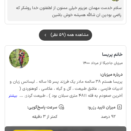
سلام خدمت مهمان عزیزم خیلی ممنون از لطفتون خدا روشکر که
راضی بودین ان شالله همیشه خوش باشین
مشاهده همه (59 نظر)
خانم پریسا
میزبان جاجیگا از مرداد 1400
درباره‌ میزبان:
پریسا هستم ۳۸ سالمه مادر یک فرزند پسر ۱۵ ساله .. لیسانس زبان و
ادبیات فارسی ، عاشق طبیعت ، گل و گیاه ، عکاسی ، کوهنوردی (
آخرین صعودم به قله ۴۸۱۱ متری سبلان بود ) ، طبیعت گردی ،
...
بیشتر
موسیقی و‌ مسافرت هستم. من یک زن موفق هستم که همیشه
میزان تایید رزرو:
سرعت پاسخ‌گویی:
همسرم پشتم بوده و‌ تمام موفقیت هامو مدیون ایشون هستم چون
92 درصد
کمتر از 3 دقیقه
همیشه مشوقم بوده ، دوستان زیادی دارم که دوسشون دارم . در کار
خودم کاملا جدی هستم
مشاهده حساب کاربری میزبان