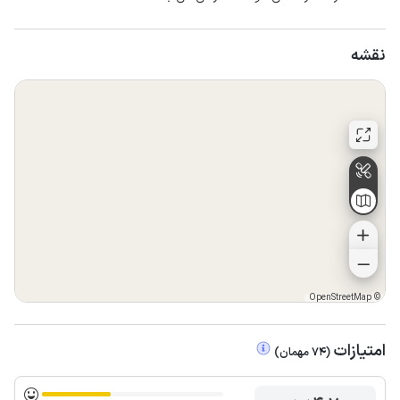
نقشه
OpenStreetMap
©
امتیازات
(
74
مهمان
)