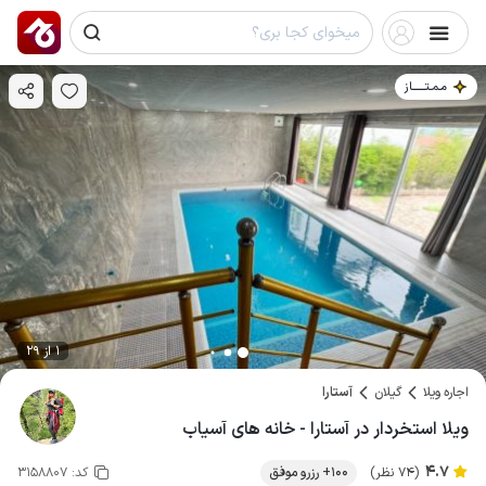
مـمـتــــــاز
1 از 29
اجاره ویلا
گیلان
آستارا
ویلا استخردار در آستارا - خانه های آسیاب
4.7
(74 نظر)
100+ رزرو موفق
کد:
3158807