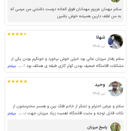
سلام مهمان عزیزم مهمانان فوق العاده دوست داشتنی من مرسی که
به من لطف دارین همیشه خوش باشین
شهلا
تیر 1405
سلام رفتار میزبان عالی بود خیلی خوش برخورد و خونگرم بودن یکی از
مشکلات اقامتگاه ضعیف بودن کولر گازی طبقه ی همکف بود که اصلا برا
...
بیشتر
متراژ پایین جوابگو نبود مشکل دیگه تمام کنج ها پر از عنکبوت و تار
عنکبوت بود و برای کسانی که ترس از حشرات دارن یکم ناراحت کننده س
وحید
آب استخر کاملا تمیز و شفاف و تصفیه عالی بود .
تیر 1405
سلام و عرض احترام و تشکر از خانم فلک بین و همسر محترمشون از
نکات قابل توجه و مثبت اقامتگاه اهمیت زیاد میزبان جهت تمیز و به
...
بیشتر
موقع تحویل دادن به مهمان می‌باشد در بخشهای دیگه از نظر امکانات
پاسخ میزبان
و بخصوص استخر ویلا بسیار عالی میباشد