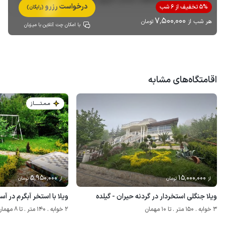
درخواست رزرو
5% تخفیف از 6 شب
(رایگان)
7٬500٬000
هر شب از
تومان
با امکان چت آنلاین با میزبان
اقامتگاه‌های مشابه
مـمـتــــــاز
5٬950٬000
15٬000٬000
از
تومان
از
تومان
ویلا جنگلی استخردار در گردنه حیران - گیلده
ویلا با استخر آبگرم در آستا
3 خوابه . 150 متر . تا 10 مهمان
2 خوابه . 140 متر . تا 8 مهمان