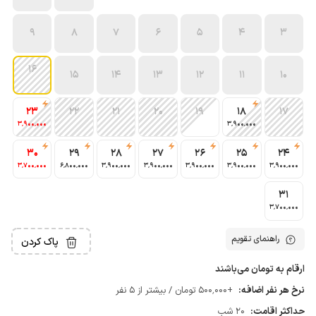
9
8
7
6
5
4
3
16
15
14
13
12
11
10
23
22
21
20
19
18
17
3٬900٬000
3٬900٬000
30
29
28
27
26
25
24
3٬700٬000
6٬800٬000
3٬900٬000
3٬900٬000
3٬900٬000
3٬900٬000
3٬900٬000
31
3٬700٬000
راهنمای تقویم
پاک کردن
ارقام به تومان می‌باشند
نرخ هر نفر اضافه:
+500٬000 تومان / بیشتر از 5 نفر
حداکثر اقامت:
20 شب