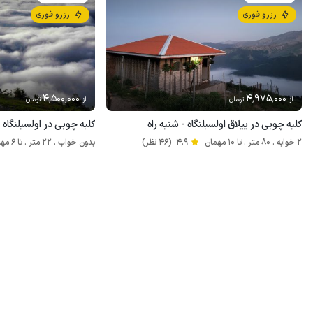
رزرو فوری
رزرو فوری
4٬500٬000
4٬975٬000
از
تومان
از
تومان
کلبه چوبی در ییلاق اولسبلنگاه - شنبه راه
کلبه چوبی در اولسبلنگاه -
2 خوابه . 80 متر . تا 10 مهمان
4.9
(46 نظر)
بدون خواب . 22 متر . تا 6 مهمان