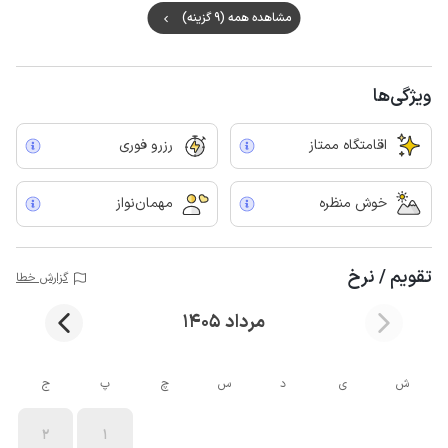
شهر ماسال تهیه شود و ترجیحا به نحوی برنامه ریزی شود که در نور روز تا مقصد
مشاهده همه (9 گزینه)
رانندگی کنید.
ویژگی‌ها
اقامتگاه ممتاز
رزرو فوری
خوش منظره
مهمان‌نواز
تقویم / نرخ
گزارش خطا
مرداد 1405
ش
ی
د
س
چ
پ
ج
2
1