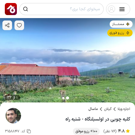
مـمـتــــــاز
رزرو فوری
1 از 32
اجاره ویلا
گیلان
ماسال
کلبه چوبی در اولسبلنگاه - شنبه راه
4.8
(76 نظر)
100+ رزرو موفق
کد:
3158847