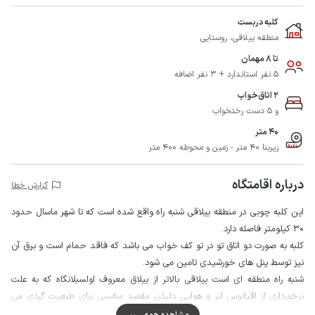
کلبه دربست
منطقه ییلاقی، روستایی
تا 8 مهمان
5 نفر استاندارد + 3 نفر اضافه
2 اتاق‌خواب
و 5 دست رختخواب
40 متر
زیربنا 40 متر - زمین و محوطه 400 متر
درباره اقامتگاه
گزارش خطا
این کلبه چوبی در منطقه ییلاقی شنبه راه واقع شده است که تا شهر ماسال حدود
30 کیلومتر فاصله دارد.
کلبه به صورت دو اتاق تو در تو کف خواب می باشد که فاقد حمام است و برق آن
نیز توسط پنل های خورشیدی تامین می شود.
شنبه راه منطقه ای است ییلاقی بالاتر از ییلاق معروف اولسبلانگاه که به علت
برخورداری از اقیانوس ابر و هوایی دلپذیر مقصد مناسبی برای طبعیت گردی می
باشد.
مشاهده همه