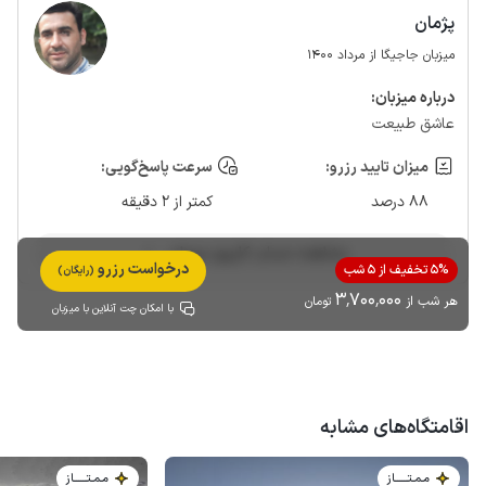
پژمان
میزبان جاجیگا از مرداد 1400
درباره‌ میزبان:
عاشق طبیعت
میزان تایید رزرو:
سرعت پاسخ‌گویی:
88 درصد
کمتر از 2 دقیقه
مشاهده حساب کاربری میزبان
درخواست رزرو
5% تخفیف از 5 شب
(رایگان)
3٬700٬000
هر شب از
تومان
با امکان چت آنلاین با میزبان
اقامتگاه‌های مشابه
مـمـتــــــاز
مـمـتــــــاز