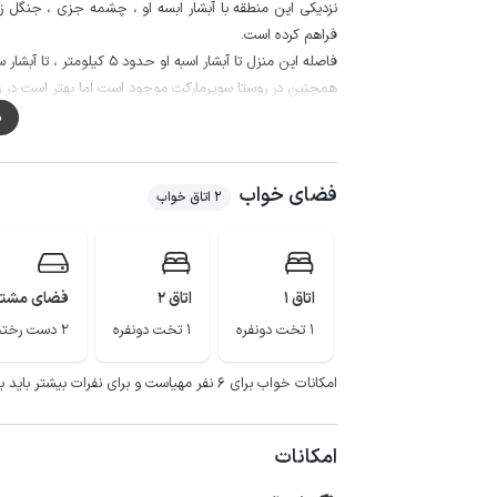
نزدیکی این منطقه با آبشار ابسه او ، چشمه جزی ، جنگل زی
فراهم کرده است.
فاصله این منزل تا آبشار اسبه او حدود 5 کیلومتر ، تا آبشار سنگ نو حدود 30 کیلومتر و تا تالاب میانکاله نیز حدود 40 کیلومتر می باشد.
همچنین در روستا سوپرمارکت موجود است اما بهتر است در زما
محوطه ویلا از چهار طرف با دیوار های بلند محصور شده است و
م
لازم به ذکر است حدود 300 متر مسیر م
پوشش اینترنت برای ایرانسل و همراه اول به صورت 4g می باشد.
فضای خواب
2 اتاق خواب
اتاق 1
اتاق 2
فضای مشت
1 تخت دونفره
1 تخت دونفره
2 دست رختخواب
امکانات خواب برای ۶ نفر مهیاست و برای نفرات بیشتر باید به همراه داشته باشید.
امکانات