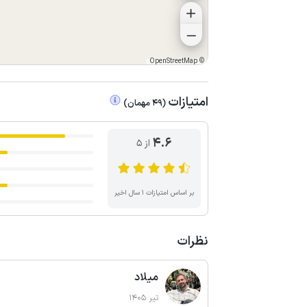
OpenStreetMap
©
امتیازات
(
49
مهمان
)
4.6
از ۵
بر اساس امتیازات ۱ سال اخیر
نظرات
میلاد
تیر 1405