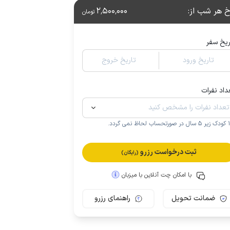
خ هر شب از
:
2٬500٬000
تومان
ریخ سفر
تاریخ ورود
تاریخ خروج
داد نفرات
.
ثبت درخواست رزرو
(رایگان)
با امکان چت آنلاین با میزبان
ضمانت تحویل
راهنمای رزرو