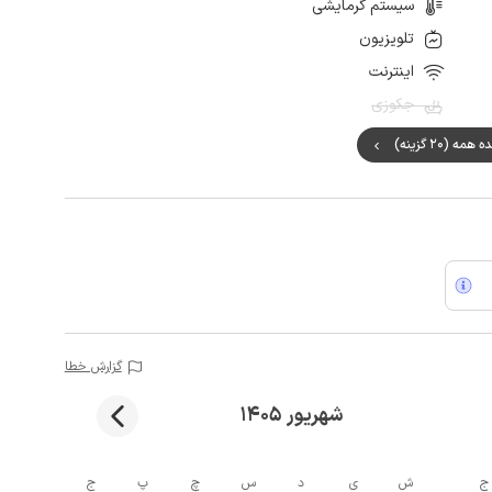
سیستم گرمایشی
تلویزیون
اینترنت
جکوزی
ه (20 گزینه)
گزارش خطا
شهریور 1405
ج
ش
ی
د
س
چ
پ
ج