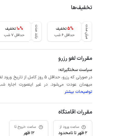
تخفیف‌ها
میان مدت
بلند مدت
10
%
5
%
تخفیف
تخفیف
حداقل 6 شب
حداقل 7 شب
مقررات لغو رزرو
سیاست سختگیرانه:
میهمان عودت می‌شود. در غیر اینصورت اجاره شب اول بعلاوه حداکثر 60 درصد
توضیحات بیشتر
مقررات اقامتگاه
ساعت ورود از
ساعت خروج تا
2 ظهر تا نامحدود
12 ظهر