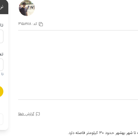
نر
کد:
3158918
تا
تع
تا 1 کودک زیر 5 سال در صورتحساب لحاظ نمی گردد
گزارش خطا
ود 30 کیلومتر فاصله دارد.