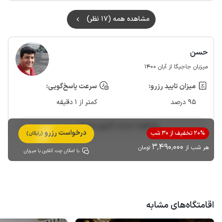
امیدواریم به‌زودی دوباره افتخار میزبانی شما و خانواده محترمتان را
مشاهده همه (17 نظر)
داشته باشیم. 🌊🏡🌹
حسن
میزبان جاجیگا از آبان 1400
میزان تایید رزرو:
سرعت پاسخ‌گویی:
95 درصد
کمتر از 1 دقیقه
مشاهده حساب کاربری میزبان
درخواست رزرو
20% تخفیف از 30 شب
(رایگان)
3٬490٬000
هر شب از
تومان
با امکان چت آنلاین با میزبان
اقامتگاه‌های مشابه