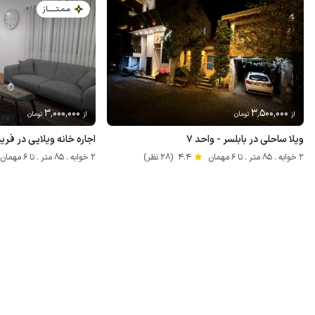
مـمـتــــــاز
3٬000٬000
3٬500٬000
از
تومان
از
تومان
ویلا ساحلی در بابلسر - واحد ۷
اجاره خانه ویلایی در فرید
2 خوابه . 85 متر . تا 6 مهمان
4.4
(28 نظر)
2 خوابه . 85 متر . تا 6 مهمان