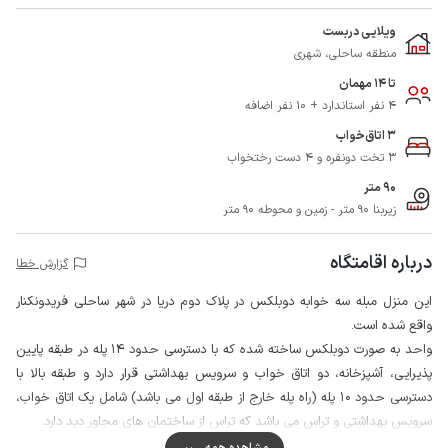
ویلایی دربست
منطقه ساحلی، شهری
تا 14 مهمان
4 نفر استاندارد + 10 نفر اضافه
3 اتاق‌خواب
3 تخت دونفره و 4 دست رختخواب
90 متر
زیربنا 90 متر - زمین و محوطه 90 متر
درباره اقامتگاه
گزارش خطا
این منزل مبله سه خوابه دوبلکس در پلاک دوم دریا در شهر ساحلی فریدونکنار
واقع شده است.
واحد به صورت دوبلکس ساخته شده که با دسترسی حدود 14 پله در طبقه پایین
پذیرایی، آشپزخانه، دو اتاق خواب و سرویس بهداشتی قرار دارد و طبقه بالا با
دسترسی حدود 10 پله (راه پله خارج از طبقه اول می باشد) شامل یک اتاق خواب،
سرویس بهداشتی و تراس می باشد که تراس از ساختمان های مجاور دید دارد.
شهر فریدونکنار یکی از شهرهای استان مازندران می باشد که دارای تالاب ها و زیست
مشاهده همه