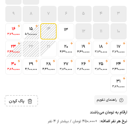
9
8
7
6
5
4
3
16
15
14
13
12
11
10
3٬790٬000
5٬900٬000
23
22
21
20
19
18
17
3٬490٬000
4٬490٬000
4٬490٬000
3٬790٬000
3٬790٬000
30
29
28
27
26
25
24
3٬890٬000
4٬900٬000
4٬490٬000
3٬890٬000
3٬890٬000
3٬890٬000
3٬490٬000
31
3٬890٬000
راهنمای تقویم
پاک کردن
ارقام به تومان می‌باشند
نرخ هر نفر اضافه:
+450٬000 تومان / بیشتر از 4 نفر