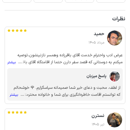
نظرات
حمید
مرداد 1405
عرض ادب واحترام خدمت آقای باقرزاده وهمسر نازنینشون،توصیه
میکنم به دوستانی که قصد سفر دارن حتما از اقامتگاه آقای باقرزاده
...
بیشتر
استفاده کنن،تمیزی وحسن رفتار واخلاق میزبان محترم وهمسر
پاسخ میزبان
محترمشان ولوکیشن عالی اقامتی دلچسب رو به مسافر هدیه
میده،انشاالله که خداوند به زندگیشون برکت بده
از لطف، محبت و دعای خیر شما صمیمانه سپاسگزارم. 🌹 خوشحالم
که توانستم اقامت خاطره‌انگیزی برای شما و خانواده محترمتان فراهم
...
بیشتر
کنم. رضایت و دعای خیر مهمانان، بزرگ‌ترین دلگرمی من است.
امیدوارم دوباره افتخار میزبانی شما را داشته باشم. 🙏🙏✨🌹
نسترن
تیر 1405