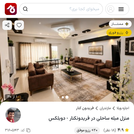
مـمـتــــــاز
رزرو فوری
1 از 30
اجاره ویلا
مازندران
فریدون کنار
منزل مبله ساحلی در فریدونکنار - دوبلکس
4.9
(18 نظر)
20+ رزرو موفق
کد:
3160543