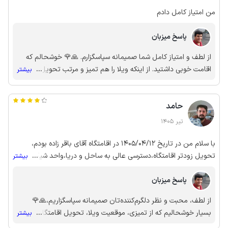
من امتیاز کامل دادم
پاسخ میزبان
از لطف و امتیاز کامل شما صمیمانه سپاسگزارم. 🙏🌹 خوشحالم که
اقامت خوبی داشتید. از اینکه ویلا را هم تمیز و مرتب تحویل دادید
...
بیشتر
واقعا ممنونم✨️ این همکاری شما باعث می‌شود بتوانم همیشه با
بهترین کیفیت از مهمانان بعدی هم پذیرایی کنم. امیدوارم دوباره
حامد
افتخار داشته باشم. 🏡✨
تیر 1405
با سلام من در تاریخ 1405/04/12 در اقامتگاه آقای باقر زاده بودم،
تحویل زودتر اقامتگاه،دسترسی عالی به ساحل و دریا،واحد شیک و
...
بیشتر
تمیز،آقای باقرزاده خیلی خوش برخورد و مهربون بودند،همه چی خوبود
پاسخ میزبان
و تشکر میکنم از آقای باقرزاده بابت این مدت که ما اقامت داشتیم،ویلا
ساحلی و خوبی بود،روزی مجدد بیام سمت فریدونکنار دوباره اقامتگاه
از لطف، محبت و نظر دلگرم‌کننده‌تان صمیمانه سپاسگزاریم،🙏🌹
آقای باقر زاده رو حتما انتخواب خواهم کرد.
بسیار خوشحالیم که از تمیزی، موقعیت ویلا، تحویل اقامتگاه و نحوه
...
بیشتر
میزبانی رضایت داشتید✨️ رضایت شما بزرگ‌ترین انگیزه ماست. 💙