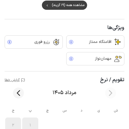
مشاهده همه (19 گزینه)
ویژگی‌ها
اقامتگاه ممتاز
رزرو فوری
مهمان‌نواز
تقویم / نرخ
گزارش خطا
مرداد 1405
ش
ی
د
س
چ
پ
ج
2
1