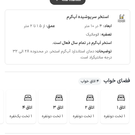
ویلا مجهز به سیستم دزدگیر و سیستم اعلام حریق است و جهت حفظ آرامش
میهمانان گرامی محوطه ویلا دارای دوربین مداربسته است و در حیاط جای پارک
استخر سرپوشیده آب‌گرم
برای 5 خودرو به شکل روباز وجود دارد.
ابعاد:
4 در 10 متر
عمق:
از 1.5 تا 2 متر
با طی مسافت یک کیلومتری به ساحل دریا می رسید و سوپرمارکت و نانوایی هم در
تصفیه:
اتوماتیک
فاصله 200 متری قرار دارد.
استخر آب‌گرم در تمام سال فعال است.
توضیحات:
دمای استاندارد آب‌گرم استخر، در محدوده 28 الی 32
درجه سانتیگراد است.
فضای خواب
4 اتاق خواب
اتاق 1
اتاق 2
اتاق 3
اتاق 4
1 تخت دونفره
1 تخت دونفره
1 تخت دونفره
1 تخت یک‌نفره