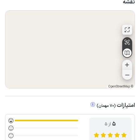
نقشه
OpenStreetMap
©
امتیازات
(
70
مهمان
)
5
از ۵