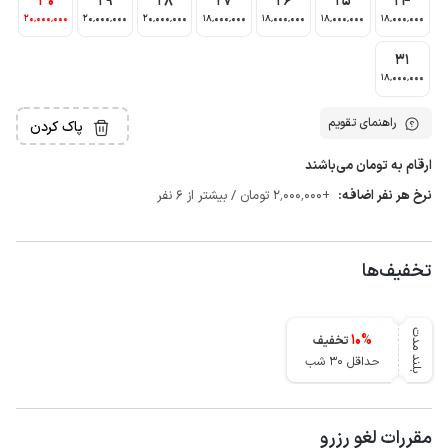
30
29
28
27
26
25
24
20٬000٬000
20٬000٬000
20٬000٬000
18٬000٬000
18٬000٬000
18٬000٬000
18٬000٬000
31
18٬000٬000
راهنمای تقویم
پاک کردن
ارقام به تومان می‌باشند
نرخ هر نفر اضافه:
+2٬000٬000 تومان / بیشتر از 6 نفر
تخفیف‌ها
بلند مدت
10
%
تخفیف
حداقل 30 شب
مقررات لغو رزرو