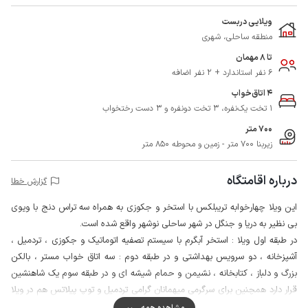
ویلایی دربست
منطقه ساحلی، شهری
تا 8 مهمان
6 نفر استاندارد + 2 نفر اضافه
4 اتاق‌خواب
1 تخت یک‌نفره، 3 تخت دونفره و 3 دست رختخواب
700 متر
زیربنا 700 متر - زمین و محوطه 850 متر
درباره اقامتگاه
گزارش خطا
این ویلا چهارخوابه تریبلکس با استخر و جکوزی به همراه سه تراس دنج با ویوی
بی نظیر به دریا و جنگل در شهر ساحلی نوشهر واقع شده است.
در طبقه اول ویلا : استخر آبگرم با سیستم تصفیه اتوماتیک و جکوزی ، تردمیل ،
آشپزخانه ، دو سرویس بهداشتی و در طبقه دوم : سه اتاق خواب مستر ، بالکن
بزرگ و دلباز ، کتابخانه ، نشیمن و حمام شیشه ای و در طبقه سوم یک شاهنشین
قرار دارد همچنین برای سرگرمی میهمانان گرامی تردمیل و توپ پیلاتس هم در ویلا
تهیه شده است.
مشاهده همه