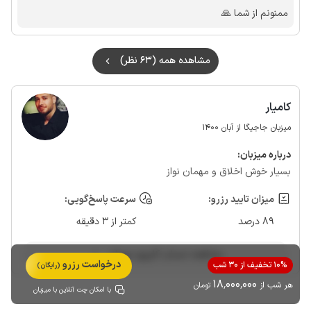
ممنونم از شما 🙏
مشاهده همه (63 نظر)
کامیار
میزبان جاجیگا از آبان 1400
درباره‌ میزبان:
بسیار خوش اخلاق و مهمان نواز
میزان تایید رزرو:
سرعت پاسخ‌گویی:
89 درصد
کمتر از 3 دقیقه
مشاهده حساب کاربری میزبان
درخواست رزرو
10% تخفیف از 30 شب
(رایگان)
18٬000٬000
هر شب از
تومان
با امکان چت آنلاین با میزبان