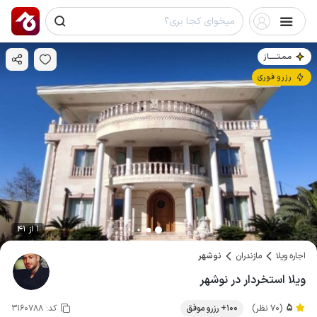
مـمـتــــــاز
رزرو فوری
1 از 41
اجاره ویلا
مازندران
نوشهر
ویلا استخردار در نوشهر
5
(70 نظر)
100+ رزرو موفق
کد:
3160788