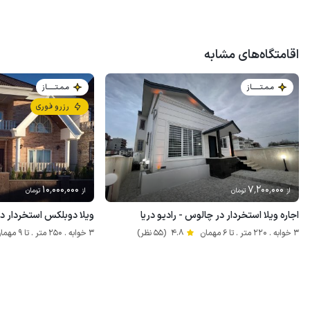
اقامتگاه‌های مشابه
مـمـتــــــاز
مـمـتــــــاز
رزرو فوری
10٬000٬000
7٬200٬000
از
تومان
از
تومان
اجاره ویلا استخردار در چالوس - رادیو دریا
ویلا دوبلکس استخردار در
3 خوابه . 220 متر . تا 6 مهمان
4.8
(55 نظر)
3 خوابه . 250 متر . تا 9 مهمان