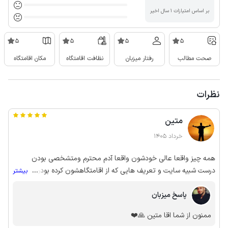
بر اساس امتیازات ۱ سال اخیر
5
5
5
5
صحت مطالب
رفتار میزبان
نظافت اقامتگاه
مکان اقامتگاه
نظرات
متین
خرداد 1405
همه چیز واقعا عالی خودشون واقعا آدم محترم ومتشخصی بودن
درست شبیه سایت و تعریف هایی که از اقامتگاهشون کرده بودن بود .
...
بیشتر
بسیار لذت بردیم .
پاسخ میزبان
ممنون از شما اقا متین 🙏❤️