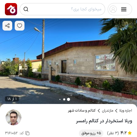
1 از 18
اجاره ویلا
مازندران
کتالم و سادات شهر
ویلا استخردار در کتالم رامسر
4.2
(3 نظر)
5+ رزرو موفق
کد:
3161052