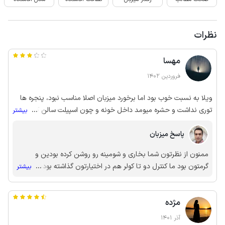
نظرات
مهسا
فروردین 1402
ویلا به نسبت خوب بود اما برخورد میزبان اصلا مناسب نبود، پنجره ها
توری نداشت و حشره میومد داخل خونه و چون اسپیلت سالن کار
...
بیشتر
نمیکرد مجبور بودیم پنجره هارو باز بزاریم
پاسخ میزبان
ممنون از نظرتون شما بخاری و شومینه رو روشن کرده بودین و
گرمتون بود ما کنترل دو تا کولر هم در اختیارتون گذاشته بودیم و
...
بیشتر
اینکه توی اردیبهشت ماه کسی کولر روشن نمیکنه ولی با این حال دو
تا کولر در دسترس شما بود
مژده
آذر 1401