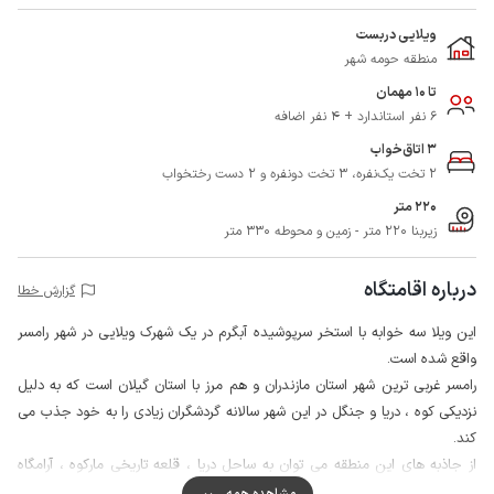
ویلایی دربست
منطقه حومه شهر
تا 10 مهمان
6 نفر استاندارد + 4 نفر اضافه
3 اتاق‌خواب
2 تخت یک‌نفره، 3 تخت دونفره و 2 دست رختخواب
220 متر
زیربنا 220 متر - زمین و محوطه 330 متر
درباره اقامتگاه
گزارش خطا
این ویلا سه خوابه با استخر سرپوشیده آبگرم در یک شهرک ویلایی در شهر رامسر
واقع شده است.
رامسر غربی ترین شهر استان مازندران و هم مرز با استان گیلان است که به دلیل
نزدیکی کوه ، دریا و جنگل در این شهر سالانه گردشگران زیادی را به خود جذب می
کند.
از جاذبه های این منطقه می توان به ساحل دریا ، قلعه تاریخی مارکوه ، آرامگاه
حبیب محبیان ، منطقه اربه کله ، جنگل دالخانی ، دریاچه سد مجیران ، تله کابین
مشاهده همه