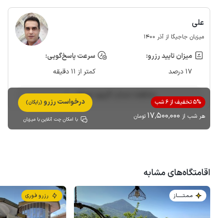
علی
میزبان جاجیگا از آذر 1400
میزان تایید رزرو:
سرعت پاسخ‌گویی:
17 درصد
کمتر از 11 دقیقه
مشاهده حساب کاربری میزبان
درخواست رزرو
5% تخفیف از 6 شب
(رایگان)
17٬500٬000
هر شب از
تومان
با امکان چت آنلاین با میزبان
اقامتگاه‌های مشابه
مـمـتــــــاز
رزرو فوری