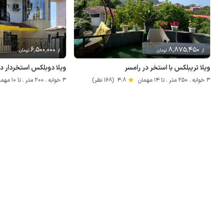
6٬500٬000
8٬875٬450
از
تومان
از
تومان
ویلا تریبلکس با استخر در رامسر
ویلا دوبلکس استخردار در
3 خوابه . 250 متر . تا 14 مهمان
4.8
(168 نظر)
3 خوابه . 200 متر . تا 10 مهمان