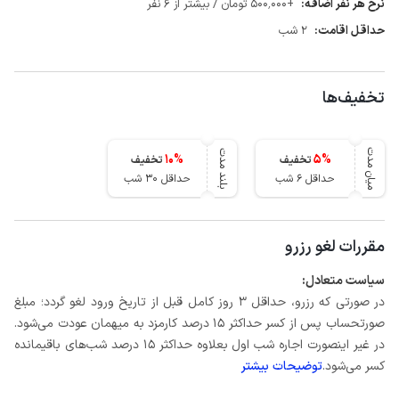
نرخ هر نفر اضافه:
+500٬000 تومان / بیشتر از 6 نفر
حداقل اقامت:
2 شب
تخفیف‌ها
میان مدت
بلند مدت
10
%
5
%
تخفیف
تخفیف
حداقل 6 شب
حداقل 30 شب
مقررات لغو رزرو
سیاست متعادل:
در صورتی که رزرو، حداقل 3 روز کامل قبل از تاریخ ورود لغو گردد؛ مبلغ
صورتحساب پس از کسر حداکثر 15 درصد کارمزد به میهمان عودت می‌شود.
در غیر اینصورت اجاره شب اول بعلاوه حداکثر 15 درصد شب‌های باقیمانده
کسر می‌شود.
توضیحات بیشتر