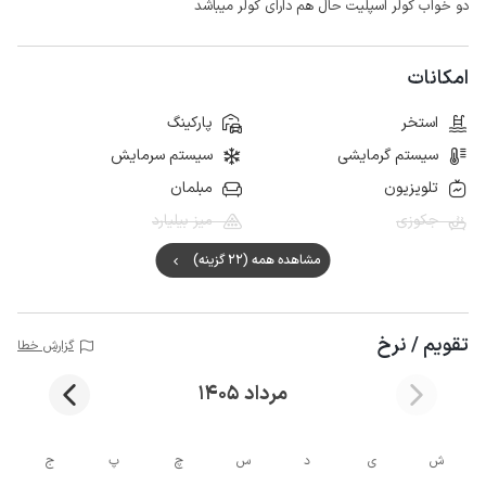
دو خواب کولر اسپلیت حال هم دارای کولر میباشد
امکانات
استخر
پارکینگ
سیستم گرمایشی
سیستم سرمایش
تلویزیون
مبلمان
جکوزی
میز بیلیارد
مشاهده همه (22 گزینه)
تقویم / نرخ
گزارش خطا
مرداد 1405
ش
ی
د
س
چ
پ
ج