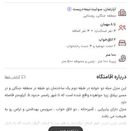
آپارتمان، سوئیت نیمه دربست
منطقه جنگلی، روستایی
تا 8 مهمان
4 نفر استاندارد + 4 نفر اضافه
2 اتاق‌خواب
2 تخت دونفره و 4 دست رختخواب
100 متر
زیربنا 100 متر - زمین و محوطه 500 متر
درباره اقامتگاه
گزارش خطا
این منزل مبله دو خوابه در طبقه دوم یک ساختمان دو طبقه در منطقه جنگلی و در
مسیر ییلاق زیبا جواهرده واقع شده است که تا شهر رامسر حدود 5 کیلومتر فاصله
دارد.
منزل دارای پذیرایی ، آشپزخانه ، دو اتاق خواب ، سرویس بهداشتی و تراس رو به
طبیعت می باشد.
رامسر غربی ترین شهر استان مازندران و هم مرز با استان گیلان است که به دلیل
نزدیکی کوه ، دریا و جنگل در این شهر سالانه گردشگران زیادی را به خود جذب می
مشاهده همه