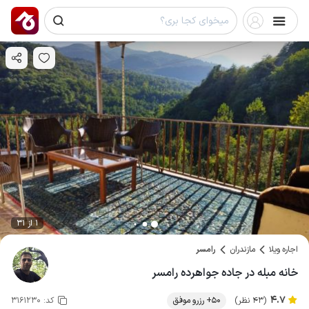
1 از 31
اجاره ویلا
مازندران
رامسر
خانه مبله در جاده جواهرده رامسر
4.7
(43 نظر)
50+ رزرو موفق
کد:
3161230