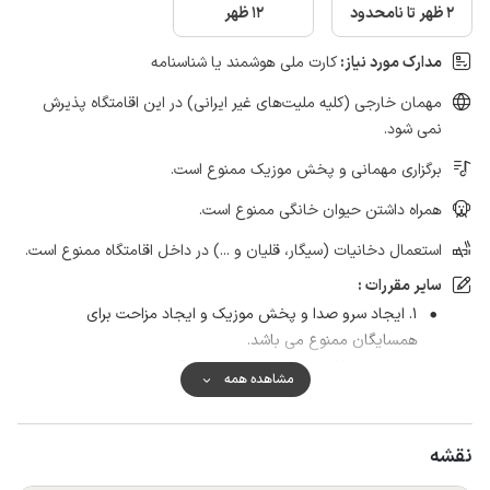
2 ظهر تا نامحدود
12 ظهر
مدارک مورد نیاز:
کارت ملی هوشمند یا شناسنامه
مهمان خارجی (کلیه ملیت‌های غیر ایرانی) در این اقامتگاه پذیرش
نمی شود.
برگزاری مهمانی و پخش موزیک ممنوع است.
همراه داشتن حیوان خانگی ممنوع است.
استعمال دخانیات (سیگار، قلیان و ...) در داخل اقامتگاه ممنوع است.
سایر مقررات :
۱. ایجاد سرو صدا و پخش موزیک و ایجاد مزاحت برای
همسایگان ممنوع می باشد.
۱. رعایت نظافت داخل‌ ویلا، سرویس، آشپزخانه‌‌‌ و غیره‌ به همان
مشاهده همه
گونه هنگام تحویل به عهده میهمان عزیز میباشد در صورت ریخت
و پاش اضافی، مبلغ ۵۰۰ هزار تومان بابت هزینه نظافت از میهمان
دریافت می‌شود.
نقشه
۳. درصورت به وجود آوردن هر گونه خسارت مالی هزینه آن به نرخ