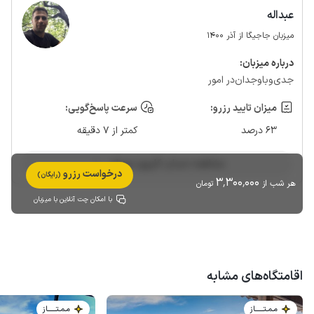
عبداله
میزبان جاجیگا از آذر 1400
درباره‌ میزبان:
جدی‌وباوجدان‌در امور
میزان تایید رزرو:
سرعت پاسخ‌گویی:
63 درصد
کمتر از 7 دقیقه
مشاهده حساب کاربری میزبان
درخواست رزرو
(رایگان)
3٬300٬000
هر شب از
تومان
با امکان چت آنلاین با میزبان
اقامتگاه‌های مشابه
مـمـتــــــاز
مـمـتــــــاز