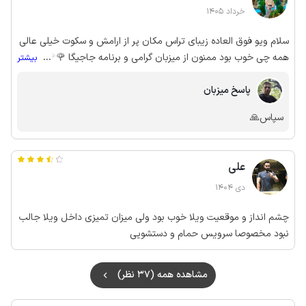
خرداد 1405
سلام ویو فوق العاده زیبای تراس مکان پر از ارامش و سکوت خیلی عالی
همه چی خوب بود ممنون از میزبان گرامی و برنامه جاجیگا 🌹🌹🌹🌹
...
بیشتر
🏞️
پاسخ میزبان
سپاس🙏
علی
دی 1404
چشم انداز و موقعیت ویلا خوب بود ولی میزان تمیزی داخل ویلا جالب
نبود مخصوصا سرویس حمام و دستشویی
مشاهده همه (37 نظر)