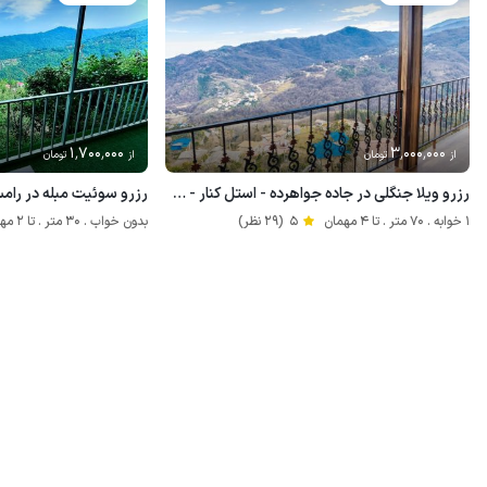
1٬700٬000
3٬000٬000
از
تومان
از
تومان
رزرو ویلا جنگلی در جاده جواهرده - استل کنار - ط ۲
رزرو سوئیت مبله در رامس
1 خوابه . 70 متر . تا 4 مهمان
5
(29 نظر)
بدون خواب . 30 متر . تا 2 مهمان