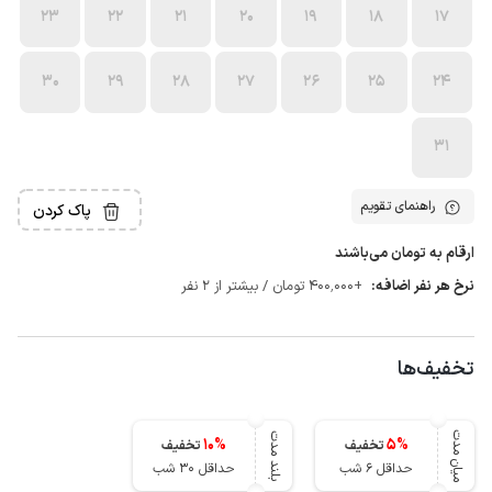
23
22
21
20
19
18
17
30
29
28
27
26
25
24
31
راهنمای تقویم
پاک کردن
ارقام به تومان می‌باشند
نرخ هر نفر اضافه:
+400٬000 تومان / بیشتر از 2 نفر
تخفیف‌ها
میان مدت
بلند مدت
10
%
5
%
تخفیف
تخفیف
حداقل 6 شب
حداقل 30 شب