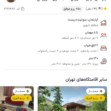
4.1
(24 نظر)
50+ رزرو موفق
کد:
3161487
آپارتمان، سوئیت دربست
منطقه شهری
تا 8 مهمان
2 نفر استاندارد + 6 نفر اضافه
2 اتاق‌خواب
1 تخت یک‌نفره، 2 تخت دونفره و 2 دست رختخواب
130 متر
زیربنا 130 متر - زمین و محوطه 300 متر
سایر اقامتگاه‌های تهران
مـمـتــــــاز
مـمـتــــــاز
رزرو فوری
رزرو فوری