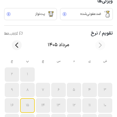
ویژگی‌ها
ضدعفونی‌شده
پت‌نواز
تقویم / نرخ
گزارش خطا
مرداد 1405
ش
ی
د
س
چ
پ
ج
2
1
9
8
7
6
5
4
3
16
15
14
13
12
11
10