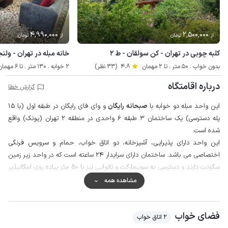
4٬990٬000
2٬500٬000
از
تومان
از
تومان
کلبه چوبی در تهران - کن سولقان - ط ۲
خانه مبله در تهران - ولنج
بدون خواب . 50 متر . تا 2 مهمان
4.8
(33 نظر)
2 خوابه . 130 متر . تا 6 مهمان
درباره اقامتگاه
گزارش خطا
این واحد مبله دو خوابه با
صبحانه رایگان
و وای فای رایگان در طبقه اول (با 15
پله دسترسی) یک ساختمان 3 طبقه 6 واحدی در منطقه 2 تهران (پونک) واقع
شده است.
این واحد دارای پذیرایی، آشپزخانه، دو اتاق خواب، حمام و سرویس فرنگی
اختصاصی می باشد. ساختمان دارای سرایدار 24 ساعته است که در واحد زیر زمین
سکونت دارند و دسترسی به سوپرمارکت و نانوایی نیز با 50 متر پیاده روی امکانپذیر
است.
مشاهده همه
اقامتگاه دارای وای فای رایگان است و وضعیت شبکه تلفن همراه نیز در این منطقه
برای دو اپراتور همراه اول و ایرانسل در مکالمه عالی و پوشش اینترنت 4g می
فضای خواب
باشد.
2 اتاق خواب