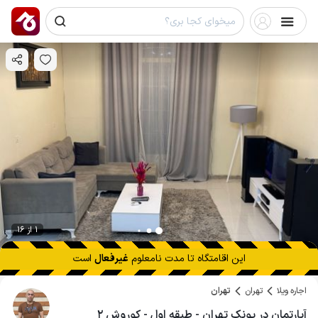
1 از 16
این اقامتگاه تا
مدت نامعلوم
غیرفعال
است
اجاره ویلا
تهران
تهران
آپارتمان در پونک تهران - طبقه اول - کوروش ۲