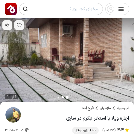
1 از 12
اجاره ویلا
مازندران
فرح آباد
اجاره ویلا با استخر آبگرم در ساری
4.4
(55 نظر)
100+ رزرو موفق
کد:
3161573