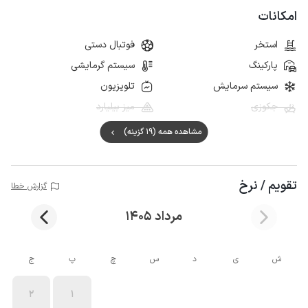
امکانات
استخر
فوتبال دستی
پارکینگ
سیستم گرمایشی
سیستم سرمایش
تلویزیون
جکوزی
میز بیلیارد
مشاهده همه (19 گزینه)
تقویم / نرخ
گزارش خطا
مرداد 1405
ش
ی
د
س
چ
پ
ج
2
1