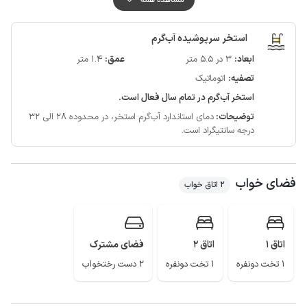
محدوده اقامتگاه محصور می باشد همچنین ورودی و خروجی پارکینگ و حیاط
اقامتگاه مجهز به دوربین مداربسته می باشد.
استخر سرپوشیده آب‌گرم
آنتن دهی و اینترنت همراه برای دو اپراتور همراه اول و ایرانسل به طور کامل در
ابعاد:
3 در 5.5 متر
عمق:
1.4 متر
دسترس قرار دارد.
تصفیه:
اتوماتیک
استخر آب‌گرم در تمام سال فعال است.
توضیحات:
دمای استاندارد آب‌گرم استخر، در محدوده 28 الی 32
درجه سانتیگراد است.
فضای خواب
2 اتاق خواب
اتاق 1
اتاق 2
فضای مشترک
1 تخت دونفره
1 تخت دونفره
2 دست رختخواب