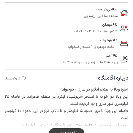
ویلایی دربست
منطقه ساحلی، روستایی
تا 6 مهمان
4 نفر استاندارد + 2 نفر اضافه
2 اتاق‌خواب
2 تخت دونفره و 2 دست رختخواب
145 متر
زیربنا 145 متر - زمین و محوطه 300 متر
درباره اقامتگاه
گزارش خطا
اجاره ویلا با استخر آبگرم در ساری - دوخوابه
این ویلا دو خوابه با استخر سرپوشیده آبگرم در منطقه طاهرآباد در فاصله 25
کیلومتری شهر ساری واقع گردیده است.
فاصله این ویلا تا دریا حدود 5 کیلومتر و تا تالاب نیلوفر آبی حدود 10 کیلومتر
است.
سوپرمارکت و نانوایی در فاصله 500 متری اقامتگاه در دسترس قرار دارند.
50 متر آخر مسیر رسیدن به اقامتگاه خاکی هموار می باشد و از چهار طرف
مشاهده همه