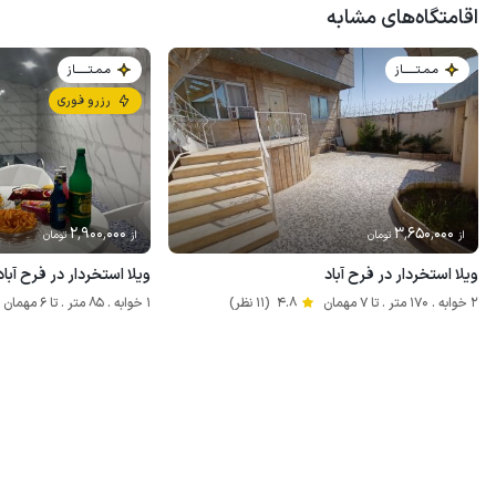
اقامتگاه‌های مشابه
مـمـتــــــاز
مـمـتــــــاز
رزرو فوری
2٬900٬000
3٬650٬000
از
تومان
از
تومان
ویلا استخردار در فرح آباد
ویلا استخردار در فرح آباد
2 خوابه . 170 متر . تا 7 مهمان
4.8
(11 نظر)
1 خوابه . 85 متر . تا 6 مهمان