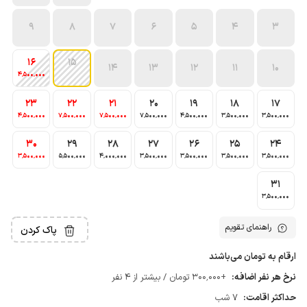
9
8
7
6
5
4
3
16
15
14
13
12
11
10
4٬500٬000
23
22
21
20
19
18
17
4٬500٬000
7٬500٬000
7٬500٬000
7٬500٬000
4٬500٬000
3٬500٬000
3٬500٬000
30
29
28
27
26
25
24
3٬500٬000
5٬500٬000
4٬000٬000
3٬500٬000
3٬500٬000
3٬500٬000
3٬500٬000
31
3٬500٬000
راهنمای تقویم
پاک کردن
ارقام به تومان می‌باشند
نرخ هر نفر اضافه:
+300٬000 تومان / بیشتر از 4 نفر
حداکثر اقامت:
7 شب