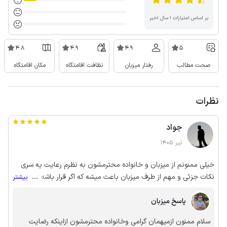
بر اساس امتیازات ۱ سال اخیر
4.8
4.9
4.9
5
صحت مطالب
رفتار میزبان
نظافت اقامتگاه
مکان اقامتگاه
نظرات
جواد
تیر 1405
خیلی ممنونم از میزبان ‌و خانواده محترمشون به نظرم رعایت یه سری
نکات جزئی و مهم از طرف میزبان باعث میشه که اگر قرار باشه این
...
بیشتر
محدوده دنبال ویلا باشی این ویلا انتخاب کنی تمیزی ویلا،آشپزخانه
پاسخ میزبان
،دستشویی و حمام خیلی عالی بود وسایل آشپزخانه کامل و به تعداد
زیاد بود تلویزیون سالم بود که اینم خیلی خوب بود نوشتن لوکیشن های
سلام ممنون ازمیهمان گرامی وخانواده محترمشون ازاینکه رضایت
شهر خیلی عالی بود به ما خیلی کمک کرد سکوت و آرامش ویلا عالی بود