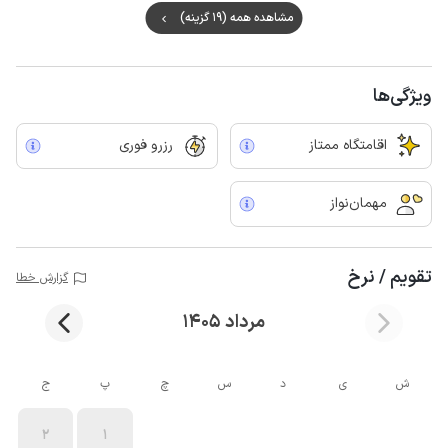
مشاهده همه (19 گزینه)
ویژگی‌ها
اقامتگاه ممتاز
رزرو فوری
مهمان‌نواز
تقویم / نرخ
گزارش خطا
مرداد 1405
ش
ی
د
س
چ
پ
ج
2
1