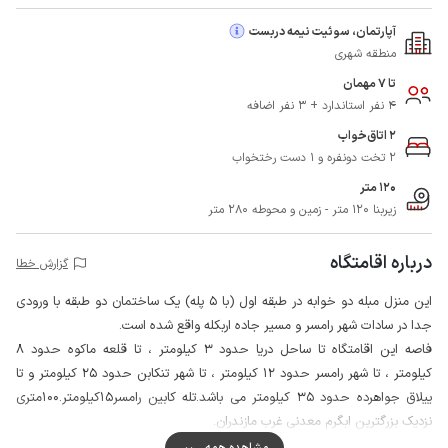
آپارتمان، سوئیت نیمه دربست
منطقه شهری
تا 7 مهمان
4 نفر استاندارد + 3 نفر اضافه
2 اتاق‌خواب
2 تخت دونفره و 1 دست رختخواب
120 متر
زیربنا 120 متر - زمین و محوطه 280 متر
درباره اقامتگاه
گزارش خطا
این منزل مبله دو خوابه در طبقه اول (با 5 پله) یک ساختمان دو طبقه با ورودی
جدا در سادات شهر رامسر و مسیر جاده اربکله واقع شده است.
فاصه این اقامتگاه تا ساحل دریا حدود 3 کیلومتر ، تا قلعه ماکوه حدود 8
کیلومتر ، تا شهر رامسر حدود 12 کیلومتر ، تا شهر تنکابن حدود 25 کیلومتر و تا
ییلاق جواهرده حدود 35 کیلومتر می باشد.تله کابین رامسر15کیلومتر.100متری
نزدیک بزرگترین ابگرم معدنی غرب مازندران.
همچنین با حدود 5 دقیقه رانندگی می توانید به سوپر مارکت و نانوایی دسترسی
مشاهده همه