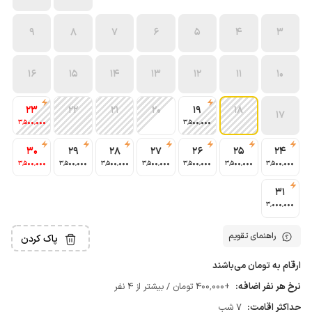
9
8
7
6
5
4
3
16
15
14
13
12
11
10
23
22
21
20
19
18
17
3٬500٬000
3٬500٬000
30
29
28
27
26
25
24
3٬500٬000
3٬500٬000
3٬500٬000
3٬500٬000
3٬500٬000
3٬500٬000
3٬500٬000
31
3٬000٬000
راهنمای تقویم
پاک کردن
ارقام به تومان می‌باشند
نرخ هر نفر اضافه:
+400٬000 تومان / بیشتر از 4 نفر
حداکثر اقامت:
7 شب