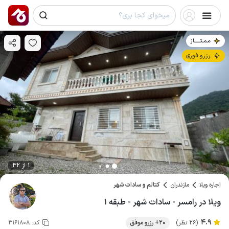
مـمـتــــــاز
رزرو فوری
1 از 32
اجاره ویلا
مازندران
کتالم و سادات شهر
ویلا در رامسر - سادات شهر - طبقه ۱
4.9
(26 نظر)
20+ رزرو موفق
کد:
3161808