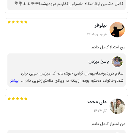
کامل داشتین ازاقامتگاه ماسپاس گذاریم درودبرشما🌹🌹🌷🌷💐💐
به نظرم دسترسی ویلا هم عالی بود
نیلوفر
فروردین 1405
من امتیاز کامل دادم
پاسخ میزبان
سلام درودبرشمامیهمان گرامی خوشحالم که میزبان خوبی برای
شماوخانواده محترم بودم ازاینکه به ویلای ماامتیازخوبی دادین
...
بیشتر
سپاسگذارم🌹🌹🌹🌷🌷
علی محمد
آذر 1404
من امتیاز کامل دادم