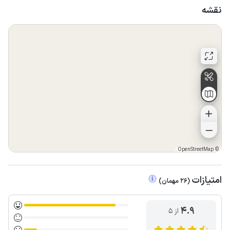
نقشه
OpenStreetMap
©
امتیازات
(
26
مهمان
)
4.9
از ۵