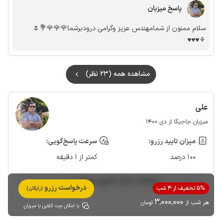
پاسخ میزبان
سلام ممنون از شمامهندس عزیز وگرامی درودبرشما🌹🌹🌹💐🌷
⚘️♥️♥️♥️
مشاهده همه (23 نظر)
علی
میزبان جاجیگا از دی 1400
میزان تایید رزرو:
سرعت پاسخ‌گویی:
100 درصد
کمتر از 1 دقیقه
مشاهده حساب کاربری میزبان
درخواست رزرو
5% تخفیف از 4 شب
(رایگان)
3٬000٬000
هر شب از
تومان
با امکان چت آنلاین با میزبان