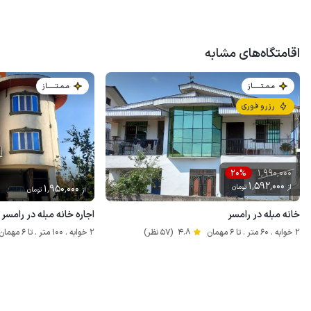
اقامتگاه‌های مشابه
مـمـتــــــاز
مـمـتــــــاز
رزرو فوری
1٬990٬000
20%
1٬592٬000
از
تومان
1٬950٬000
از
تومان
خانه مبله در رامسر
اجاره خانه مبله در رامسر
2 خوابه . 60 متر . تا 6 مهمان
4.8
(57 نظر)
2 خوابه . 100 متر . تا 6 مهمان