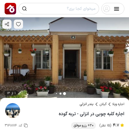
1 از 12
اجاره ویلا
گیلان
بندر انزلی
اجاره کلبه چوبی در انزلی - تربه گوده
4.7
(15 نظر)
20+ رزرو موفق
کد:
3161876