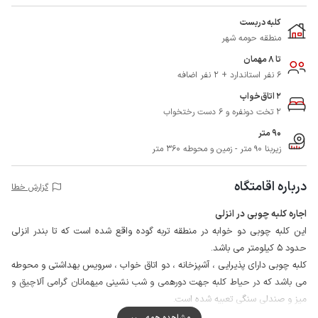
کلبه دربست
منطقه حومه شهر
تا 8 مهمان
6 نفر استاندارد + 2 نفر اضافه
2 اتاق‌خواب
2 تخت دونفره و 6 دست رختخواب
90 متر
زیربنا 90 متر - زمین و محوطه 360 متر
درباره اقامتگاه
گزارش خطا
اجاره کلبه چوبی در انزلی
این کلبه چوبی دو خوابه در منطقه تربه گوده واقع شده است که تا بندر انزلی
حدود 5 کیلومتر می باشد.
کلبه چوبی دارای پذیرایی ، آشپزخانه ، دو اتاق خواب ، سرویس بهداشتی و محوطه
می باشد که در حیاط کلبه جهت دورهمی و شب نشینی میهمانان گرامی آلاچیق و
میز و صندلی سنگی تعبیه شده است.
بندر انزلی یکی از شهرهای توریستی استان گیلان به شمار می آید که از جاذبه های
مشاهده همه