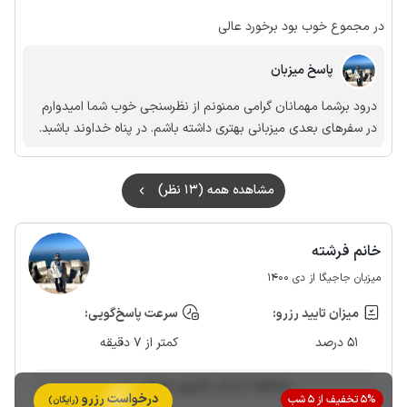
در مجموع خوب بود برخورد عالی
پاسخ میزبان
درود برشما مهمانان گرامی ممنونم از نظرسنجی خوب شما امیدوارم
در سفرهای بعدی میزبانی بهتری داشته باشم. در پناه خداوند باشبد.
مشاهده همه (13 نظر)
خانم فرشته
میزبان جاجیگا از دی 1400
میزان تایید رزرو:
سرعت پاسخ‌گویی:
51 درصد
کمتر از 7 دقیقه
مشاهده حساب کاربری میزبان
درخواست رزرو
5% تخفیف از 5 شب
(رایگان)