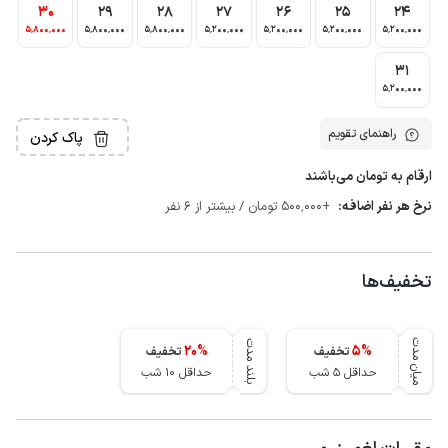
30
29
28
27
26
25
24
5٬800٬000
5٬800٬000
5٬800٬000
5٬200٬000
5٬200٬000
5٬200٬000
5٬200٬000
31
5٬200٬000
راهنمای تقویم
پاک کردن
ارقام به تومان می‌باشند
نرخ هر نفر اضافه:
+500٬000 تومان / بیشتر از 6 نفر
تخفیف‌ها
میان مدت
بلند مدت
20
%
5
%
تخفیف
تخفیف
حداقل 5 شب
حداقل 10 شب